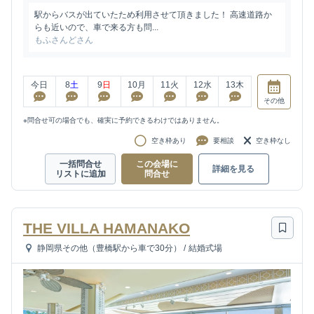
駅からバスが出ていたため利用させて頂きました！ 高速道路か
らも近いので、車で来る方も問...
もふさんどさん
今日
8
土
9
日
10
月
11
火
12
水
13
木
その他
※問合せ可の場合でも、確実に予約できるわけではありません。
空き枠あり
要相談
空き枠なし
一括問合せ
この会場に
詳細を見る
リストに追加
問合せ
THE VILLA HAMANAKO
静岡県その他（豊橋駅から車で30分）
/
結婚式場