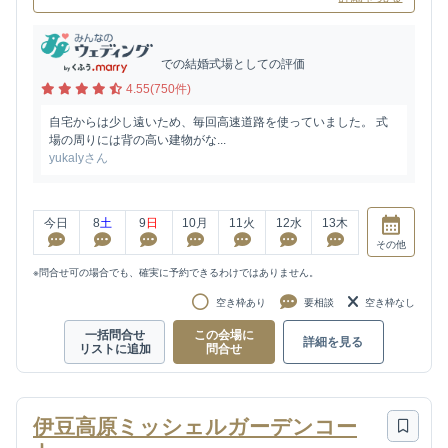
での結婚式場としての評価
4.55(750件)
自宅からは少し遠いため、毎回高速道路を使っていました。 式
場の周りには背の高い建物がな...
yukalyさん
今日
8
土
9
日
10
月
11
火
12
水
13
木
その他
※問合せ可の場合でも、確実に予約できるわけではありません。
空き枠あり
要相談
空き枠なし
一括問合せ
この会場に
詳細を見る
リストに追加
問合せ
伊豆高原ミッシェルガーデンコー