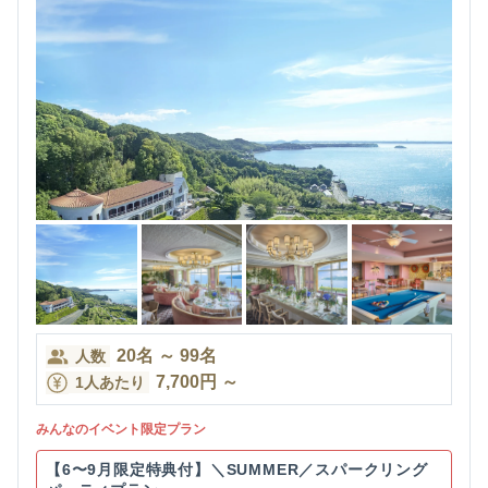
20
名
～
99
名
人数
7,700
円
～
1人あたり
みんなのイベント限定プラン
【6〜9月限定特典付】＼SUMMER／スパークリング