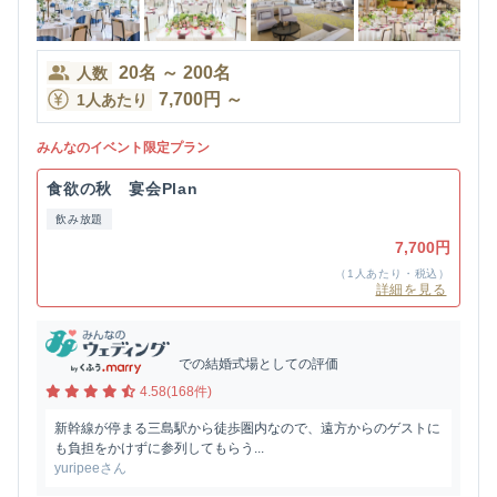
20
名
～
200
名
人数
7,700
円
～
1人あたり
みんなのイベント限定プラン
食欲の秋 宴会Plan
飲み放題
7,700円
（1人あたり・税込）
詳細を見る
での結婚式場としての評価
4.58(168件)
新幹線が停まる三島駅から徒歩圏内なので、遠方からのゲストに
も負担をかけずに参列してもらう...
yuripeeさん