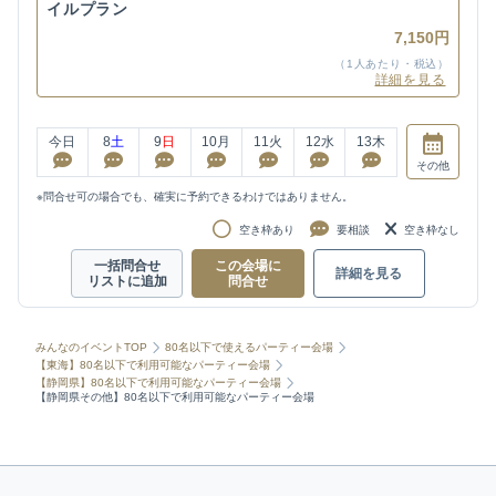
イルプラン
7,150円
（1人あたり・税込）
詳細を見る
今日
8
土
9
日
10
月
11
火
12
水
13
木
その他
※問合せ可の場合でも、確実に予約できるわけではありません。
空き枠あり
要相談
空き枠なし
一括問合せ
この会場に
詳細を見る
リストに追加
問合せ
みんなのイベントTOP
80名以下で使えるパーティー会場
【東海】80名以下で利用可能なパーティー会場
【静岡県】80名以下で利用可能なパーティー会場
【静岡県その他】80名以下で利用可能なパーティー会場