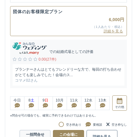
団体のお客様限定プラン
6,000円
（1人あたり・税込）
詳細を見る
での結婚式場としての評価
0.00(27件)
プランナーさんはとてもフレンドリーな方で、毎回の打ち合わせ
がとても楽しみでした！会場のス...
コマメ02さん
今日
8
土
9
日
10
月
11
火
12
水
13
木
その他
※問合せ可の場合でも、確実に予約できるわけではありません。
空き枠あり
要相談
空き枠なし
一括問合せ
この会場に
詳細を見る