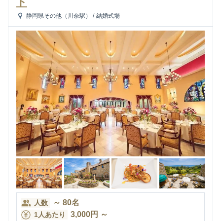
ト
静岡県その他（川奈駅）
/
結婚式場
～
80
名
人数
3,000
円
～
1人あたり