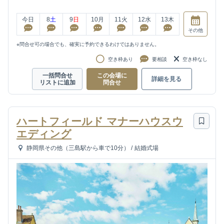
今日
8
土
9
日
10
月
11
火
12
水
13
木
その他
※問合せ可の場合でも、確実に予約できるわけではありません。
空き枠あり
要相談
空き枠なし
一括問合せ
この会場に
詳細を見る
リストに追加
問合せ
ハートフィールド マナーハウスウ
エディング
静岡県その他（三島駅から車で10分）
/
結婚式場