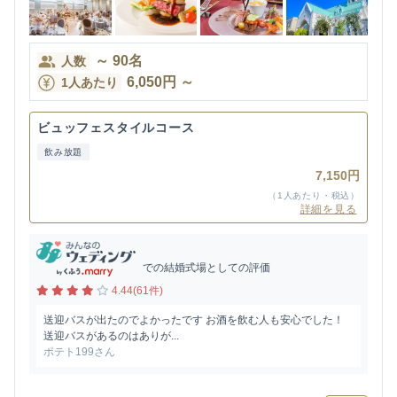
～
90
名
人数
6,050
円
～
1人あたり
ビュッフェスタイルコース
飲み放題
7,150円
（1人あたり・税込）
詳細を見る
での結婚式場としての評価
4.44(61件)
送迎バスが出たのでよかったです お酒を飲む人も安心でした！
送迎バスがあるのはありが...
ポテト199さん