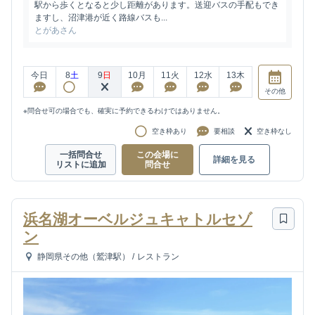
駅から歩くとなると少し距離があります。送迎バスの手配もでき
ますし、沼津港が近く路線バスも...
とがあさん
今日
8
土
9
日
10
月
11
火
12
水
13
木
その他
※問合せ可の場合でも、確実に予約できるわけではありません。
空き枠あり
要相談
空き枠なし
一括問合せ
この会場に
詳細を見る
リストに追加
問合せ
浜名湖オーベルジュキャトルセゾ
ン
静岡県その他（鷲津駅）
/
レストラン