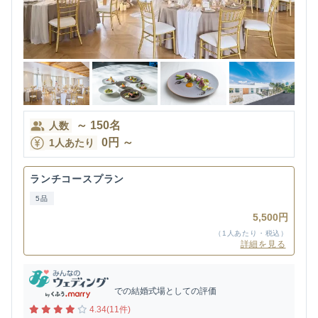
～
150
名
人数
0
円
～
1人あたり
ランチコースプラン
5品
5,500円
（1人あたり・税込）
詳細を見る
での結婚式場としての評価
4.34(11件)