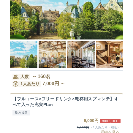
～
160
名
人数
7,000
円
～
1人あたり
【フルコース×フリードリンク×乾杯用スプマンテ】す
べて入った充実Plan
飲み放題
9,000円
900円OFF
9,900円
（1人あたり・税込）
詳細を見る