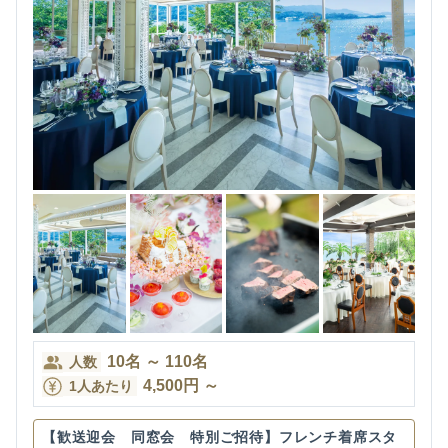
10
名
～
110
名
人数
4,500
円
～
1人あたり
【歓送迎会 同窓会 特別ご招待】フレンチ着席スタ