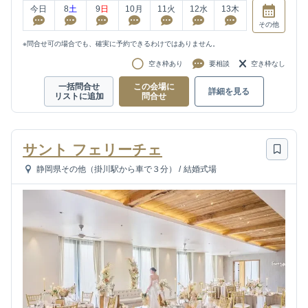
今日
8
土
9
日
10
月
11
火
12
水
13
木
その他
※問合せ可の場合でも、確実に予約できるわけではありません。
空き枠あり
要相談
空き枠なし
一括問合せ
この会場に
詳細を見る
リストに追加
問合せ
サント フェリーチェ
静岡県その他（掛川駅から車で３分）
/
結婚式場