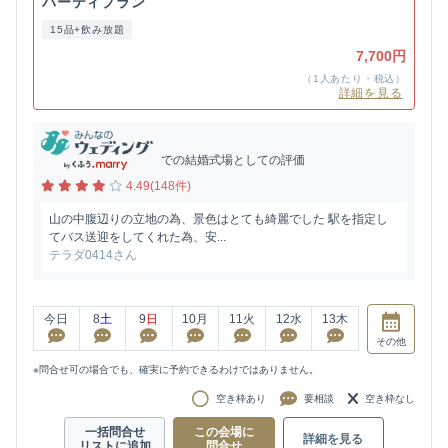
パーティプラン
15品+飲み放題
7,700円
（1人あたり・税込）
詳細を見る
での結婚式場としての評価
4.49(148件)
山の中腹辺りの立地の為、景色はとても綺麗でした 駅を指定し
てバス送迎をしてくれた為、安...
テラダ0414さん
今日
8
土
9
日
10
月
11
火
12
水
13
木
その他
※問合せ可の場合でも、確実に予約できるわけではありません。
空き枠あり
要相談
空き枠なし
一括問合せ
この会場に
詳細を見る
リストに追加
問合せ