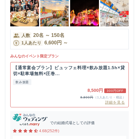
20
名
～
150
名
人数
6,600
円
～
1人あたり
みんなのイベント限定プラン
【通常宴会プラン】ビュッフェ料理×飲み放題1.5h×貸
切×駐車場無料×圧巻...
飲み放題
8,500円
300円OFF
8,800円
（1人あたり・税込）
詳細を見る
での結婚式場としての評価
4.68(252件)