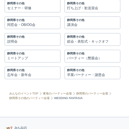
静岡県その他
静岡県その他
セミナー・研修
打ち上げ・歓送迎会
静岡県その他
静岡県その他
同窓会・OB/OG会
講演会
静岡県その他
静岡県その他
説明会
総会・表彰式・キックオフ
静岡県その他
静岡県その他
ミートアップ
パーティー（懇親会）
静岡県その他
静岡県その他
忘年会・新年会
卒業パーティー・謝恩会
みんなのイベントTOP
東海のパーティー会場
静岡県のパーティー会場
静岡県その他のパーティー会場
WEDDING FANTASIA