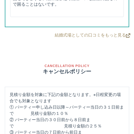
で困ることはないです。
とうに安心出来ました。勿論、担当プランナーさん以外
のスタッフさん達の笑顔も最高です。 夢の様な最高の時
間 空間や雰囲気だけでは実現不可能です。スタッフさん
の対応と、笑顔。安心出来る信頼関係が合わさり(寧ろそ
れが1番重要ですね) 夢の様な最高の時間。が出来上がる
んだと思います。
結婚式場としての口コミをもっと見る
CANCELLATION POLICY
キャンセルポリシー
見積り金額を対象に下記の金額となります。※日程変更の場
合でも対象となります
① パーティー申し込み日以降～パーティー当日の３１日前ま
で 見積り金額の１０％
② パーティー当日の３０日前から８日前ま
で 見積り金額の２５％
③ パーティー当日の７日前から前日ま