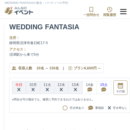
WEDDING FANTASIAの宴会・パーティーの予約
一括問合せ
閲覧履歴
WEDDING FANTASIA
住所：
静岡県沼津市春日町17-5
アクセス：
沼津駅から車で5分
収容人数
20
名
～
150
名
|
プラン
6,600
円
～
今日
10月
11火
12水
13木
14金
15土
その他
※問合せ可の場合でも、確実に予約できるわけではありません。
空き枠あり
要相談
空き枠なし