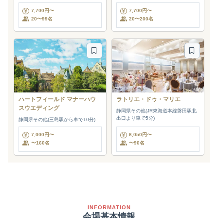
7,700円〜
7,700円〜
20〜99名
20〜200名
ハートフィールド マナーハウ
ラトリエ・ドゥ・マリエ
スウエディング
静岡県その他(JR東海道本線磐田駅北
出口より車で5分)
静岡県その他(三島駅から車で10分)
7,000円〜
6,050円〜
〜160名
〜90名
INFORMATION
会場基本情報