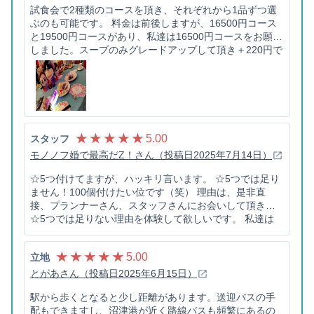
試食会で2種類のコースを頂き、それぞれから1品ずつ選
ぶのも可能です。 料金は前後しますが、16500円コース
と19500円コースがあり、私達は16500円コースをお願い
しました。スープのみグレードアップして頂き＋220円で
した。 ゲストの皆さん、「ここの料理美味しい」と大好
評でした。
★ ★ ★ ★ ★
5.00
スタッフ
モノノフ婚で最高だZ！さん（投稿日2025年7月14日）
☆5つ付けてますが、ハッキリ言います。 ☆5つでは足り
ません！100個付けたい位です（笑） 理由は、是非直
接、プランナーさん、スタッフさんにお会いして頂き、
☆5つでは足りない理由を体験して欲しいです。 私達は
2021年9月に、当会場でフォトウエディングを実施してお
り、4年近く経過した今年、遂に式を挙げました。 プラン
★ ★ ★ ★ ★
5.00
立地
ナーさんには4年間もお付き合いして頂き、全てをお願い
してます。 分からない事、こうしたいけど、等々。私達
とがあさん（投稿日2025年6月15日）
の質問やお願いに、事細かにフォローして頂き非常に助
駅から歩くとなると少し距離があります。送迎バスの手
かりました。 そして、担当プランナーさんの笑顔、ヤバ
配もできますし、沼津港が近く路線バスも頻繁にあるの
イです。最高です。中毒レベルで危険です（笑）ほっん