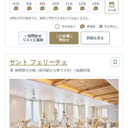
今日
8
土
9
日
10
月
11
火
12
水
13
木
その他
※問合せ可の場合でも、確実に予約できるわけではありません。
空き枠あり
要相談
空き枠なし
一括問合せ
この会場に
詳細を見る
リストに追加
問合せ
サント フェリーチェ
静岡県その他（掛川駅から車で３分）
/
結婚式場