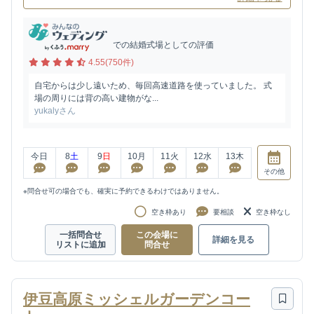
での結婚式場としての評価
4.55(750件)
自宅からは少し遠いため、毎回高速道路を使っていました。 式
場の周りには背の高い建物がな...
yukalyさん
今日
8
土
9
日
10
月
11
火
12
水
13
木
その他
※問合せ可の場合でも、確実に予約できるわけではありません。
空き枠あり
要相談
空き枠なし
一括問合せ
この会場に
詳細を見る
リストに追加
問合せ
伊豆高原ミッシェルガーデンコー