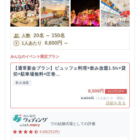
20
名
～
150
名
人数
6,600
円
～
1人あたり
みんなのイベント限定プラン
【通常宴会プラン】ビュッフェ料理×飲み放題1.5h×貸
切×駐車場無料×圧巻...
飲み放題
8,500円
300円OFF
8,800円
（1人あたり・税込）
詳細を見る
での結婚式場としての評価
4.68(252件)