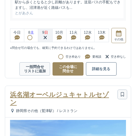
駅から歩くとなると少し距離があります。送迎バスの手配もでき
ますし、沼津港が近く路線バスも...
とがあさん
今日
8
土
9
日
10
月
11
火
12
水
13
木
その他
※問合せ可の場合でも、確実に予約できるわけではありません。
空き枠あり
要相談
空き枠なし
一括問合せ
この会場に
詳細を見る
リストに追加
問合せ
浜名湖オーベルジュキャトルセゾ
ン
静岡県その他（鷲津駅）
/
レストラン