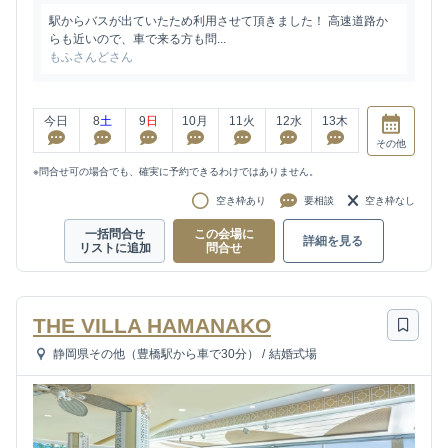
駅からバスが出ていたため利用させて頂きました！ 高速道路か
らも近いので、車で来る方も問...
もふさんどさん
今日
8
土
9
日
10
月
11
火
12
水
13
木
その他
※問合せ可の場合でも、確実に予約できるわけではありません。
空き枠あり
要相談
空き枠なし
一括問合せ
この会場に
詳細を見る
リストに追加
問合せ
THE VILLA HAMANAKO
静岡県その他（豊橋駅から車で30分）
/
結婚式場