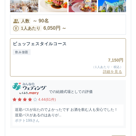
～
90
名
人数
6,050
円
～
1人あたり
ビュッフェスタイルコース
飲み放題
7,150円
（1人あたり・税込）
詳細を見る
での結婚式場としての評価
4.44(61件)
送迎バスが出たのでよかったです お酒を飲む人も安心でした！
送迎バスがあるのはありが...
ポテト199さん