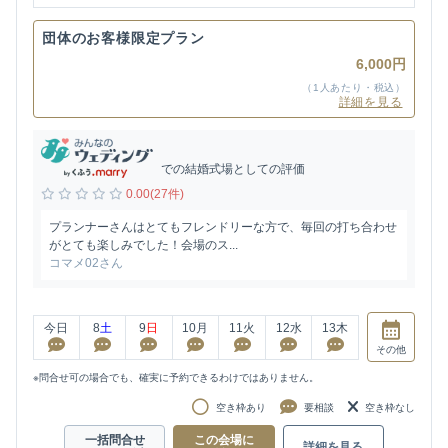
団体のお客様限定プラン
6,000円
（1人あたり・税込）
詳細を見る
での結婚式場としての評価
0.00(27件)
プランナーさんはとてもフレンドリーな方で、毎回の打ち合わせ
がとても楽しみでした！会場のス...
コマメ02さん
今日
8
土
9
日
10
月
11
火
12
水
13
木
その他
※問合せ可の場合でも、確実に予約できるわけではありません。
空き枠あり
要相談
空き枠なし
一括問合せ
この会場に
詳細を見る