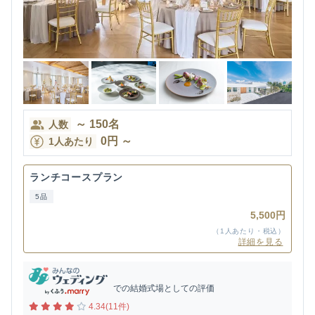
～
150
名
人数
0
円
～
1人あたり
ランチコースプラン
5品
5,500円
（1人あたり・税込）
詳細を見る
での結婚式場としての評価
4.34(11件)