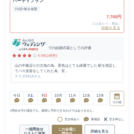
パーティプラン
15品+飲み放題
7,700円
（1人あたり・税込）
詳細を見る
での結婚式場としての評価
4.49(148件)
山の中腹辺りの立地の為、景色はとても綺麗でした 駅を指定し
てバス送迎をしてくれた為、安...
テラダ0414さん
今日
8
土
9
日
10
月
11
火
12
水
13
木
その他
※問合せ可の場合でも、確実に予約できるわけではありません。
空き枠あり
要相談
空き枠なし
一括問合せ
この会場に
詳細を見る
リストに追加
問合せ