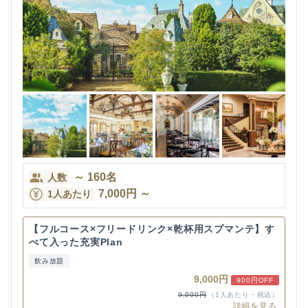
～
160
名
人数
7,000
円
～
1人あたり
【フルコース×フリードリンク×乾杯用スプマンテ】す
べて入った充実Plan
飲み放題
9,000円
900円OFF
9,900円
（1人あたり・税込）
詳細を見る