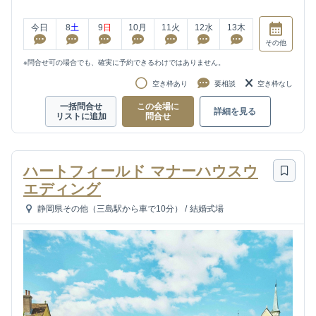
今日
8
土
9
日
10
月
11
火
12
水
13
木
その他
※問合せ可の場合でも、確実に予約できるわけではありません。
空き枠あり
要相談
空き枠なし
一括問合せ
この会場に
詳細を見る
リストに追加
問合せ
ハートフィールド マナーハウスウ
エディング
静岡県その他（三島駅から車で10分）
/
結婚式場