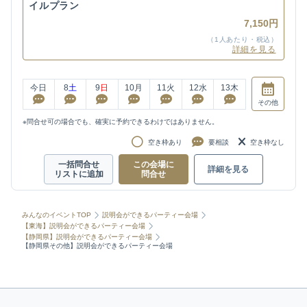
イルプラン
7,150円
（1人あたり・税込）
詳細を見る
今日
8
土
9
日
10
月
11
火
12
水
13
木
その他
※問合せ可の場合でも、確実に予約できるわけではありません。
空き枠あり
要相談
空き枠なし
一括問合せ
この会場に
詳細を見る
リストに追加
問合せ
みんなのイベントTOP
説明会ができるパーティー会場
【東海】説明会ができるパーティー会場
【静岡県】説明会ができるパーティー会場
【静岡県その他】説明会ができるパーティー会場