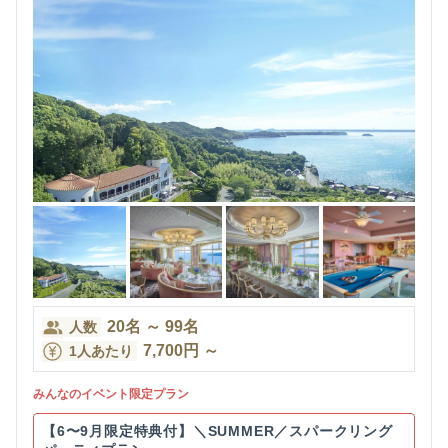
20
名
～
99
名
人数
7,700
円
～
1人あたり
みんなのイベント限定プラン
【6〜9月限定特典付】＼SUMMER／スパークリング