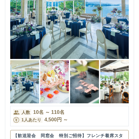
10
名
～
110
名
人数
4,500
円
～
1人あたり
【歓送迎会 同窓会 特別ご招待】フレンチ着席スタ