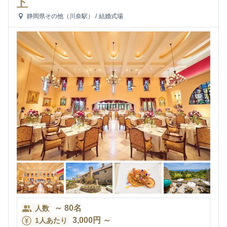
ト
静岡県その他（川奈駅）
/
結婚式場
～
80
名
人数
3,000
円
～
1人あたり