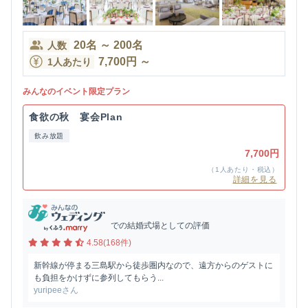
20
名
～
200
名
人数
7,700
円
～
1人あたり
みんなのイベント限定プラン
食欲の秋 宴会Plan
飲み放題
7,700円
（1人あたり・税込）
詳細を見る
での結婚式場としての評価
4.58(168件)
新幹線が停まる三島駅から徒歩圏内なので、遠方からのゲストに
も負担をかけずに参列してもらう...
yuripeeさん