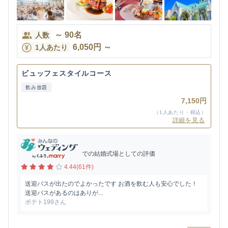
～
90
名
人数
6,050
円
～
1人あたり
ビュッフェスタイルコース
飲み放題
7,150円
（1人あたり・税込）
詳細を見る
での結婚式場としての評価
4.44(61件)
送迎バスが出たのでよかったです お酒を飲む人も安心でした！
送迎バスがあるのはありが...
ポテト199さん