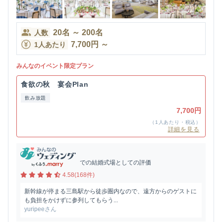
20
名
～
200
名
人数
7,700
円
～
1人あたり
みんなのイベント限定プラン
食欲の秋 宴会Plan
飲み放題
7,700円
（1人あたり・税込）
詳細を見る
での結婚式場としての評価
4.58(168件)
新幹線が停まる三島駅から徒歩圏内なので、遠方からのゲストに
も負担をかけずに参列してもらう...
yuripeeさん