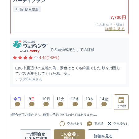
パーティプラン
15品+飲み放題
7,700円
（1人あたり・税込）
詳細を見る
での結婚式場としての評価
4.49(148件)
山の中腹辺りの立地の為、景色はとても綺麗でした 駅を指定し
てバス送迎をしてくれた為、安...
テラダ0414さん
今日
9
日
10
月
11
火
12
水
13
木
14
金
その他
※問合せ可の場合でも、確実に予約できるわけではありません。
空き枠あり
要相談
空き枠なし
一括問合せ
この会場に
詳細を見る
リストに追加
問合せ