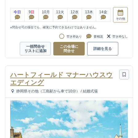
今日
9
日
10
月
11
火
12
水
13
木
14
金
その他
※問合せ可の場合でも、確実に予約できるわけではありません。
空き枠あり
要相談
空き枠なし
一括問合せ
この会場に
詳細を見る
リストに追加
問合せ
ハートフィールド マナーハウスウ
エディング
静岡県その他（三島駅から車で10分）
/
結婚式場