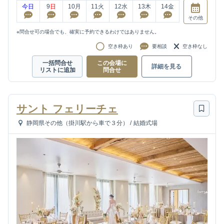
今日
9
日
10
月
11
火
12
水
13
木
14
金
その他
※問合せ可の場合でも、確実に予約できるわけではありません。
空き枠あり
要相談
空き枠なし
一括問合せ
この会場に
詳細を見る
リストに追加
問合せ
サント フェリーチェ
静岡県その他（掛川駅から車で３分）
/
結婚式場