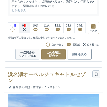
駅から歩くとなると少し距離があります。送迎バスの手配もでき
ますし、沼津港が近く路線バスも...
とがあさん
今日
9
日
10
月
11
火
12
水
13
木
14
金
その他
※問合せ可の場合でも、確実に予約できるわけではありません。
空き枠あり
要相談
空き枠なし
一括問合せ
この会場に
詳細を見る
リストに追加
問合せ
浜名湖オーベルジュキャトルセゾ
ン
静岡県その他（鷲津駅）
/
レストラン