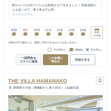
駅からバスが出ていたため利用させて頂きました！ 高速道路か
らも近いので、車で来る方も問...
もふさんどさん
今日
9
日
10
月
11
火
12
水
13
木
14
金
その他
※問合せ可の場合でも、確実に予約できるわけではありません。
空き枠あり
要相談
空き枠なし
一括問合せ
この会場に
詳細を見る
リストに追加
問合せ
THE VILLA HAMANAKO
静岡県その他（豊橋駅から車で30分）
/
結婚式場