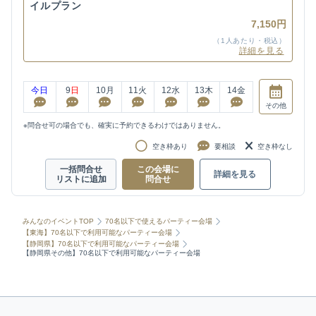
イルプラン
7,150円
（1人あたり・税込）
詳細を見る
今日
9
日
10
月
11
火
12
水
13
木
14
金
その他
※問合せ可の場合でも、確実に予約できるわけではありません。
空き枠あり
要相談
空き枠なし
一括問合せ
この会場に
詳細を見る
リストに追加
問合せ
みんなのイベントTOP
70名以下で使えるパーティー会場
【東海】70名以下で利用可能なパーティー会場
【静岡県】70名以下で利用可能なパーティー会場
【静岡県その他】70名以下で利用可能なパーティー会場