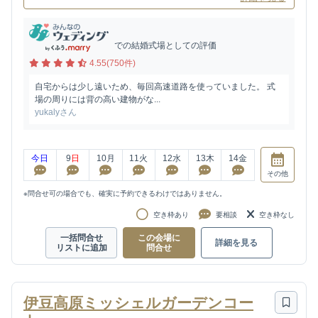
での結婚式場としての評価
4.55(750件)
自宅からは少し遠いため、毎回高速道路を使っていました。 式
場の周りには背の高い建物がな...
yukalyさん
今日
9
日
10
月
11
火
12
水
13
木
14
金
その他
※問合せ可の場合でも、確実に予約できるわけではありません。
空き枠あり
要相談
空き枠なし
一括問合せ
この会場に
詳細を見る
リストに追加
問合せ
伊豆高原ミッシェルガーデンコー