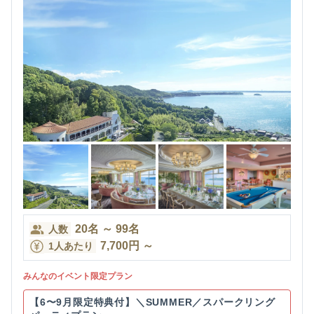
20
名
～
99
名
人数
7,700
円
～
1人あたり
みんなのイベント限定プラン
【6〜9月限定特典付】＼SUMMER／スパークリング