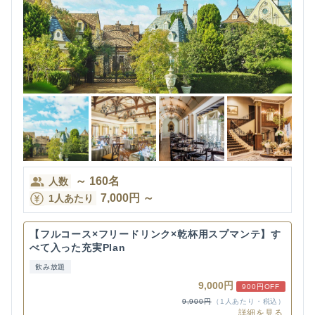
～
160
名
人数
7,000
円
～
1人あたり
【フルコース×フリードリンク×乾杯用スプマンテ】す
べて入った充実Plan
飲み放題
9,000円
900円OFF
9,900円
（1人あたり・税込）
詳細を見る