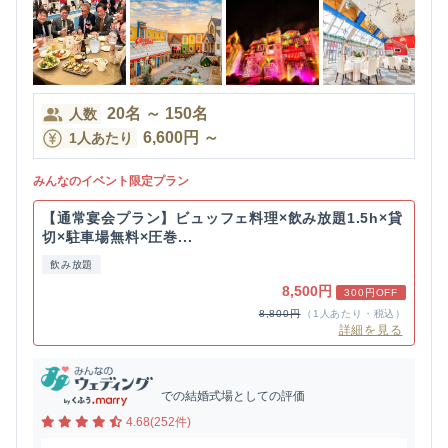
20
名
～
150
名
人数
6,600
円
～
1人あたり
みんなのイベント限定プラン
【通常宴会プラン】ビュッフェ料理×飲み放題1.5h×貸
切×駐車場無料×圧巻...
飲み放題
8,500円
300円OFF
8,800円
（1人あたり・税込）
詳細を見る
での結婚式場としての評価
4.68(252件)