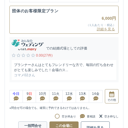
団体のお客様限定プラン
6,000円
（1人あたり・税込）
詳細を見る
での結婚式場としての評価
0.00(27件)
プランナーさんはとてもフレンドリーな方で、毎回の打ち合わせ
がとても楽しみでした！会場のス...
コマメ02さん
今日
9
日
10
月
11
火
12
水
13
木
14
金
その他
※問合せ可の場合でも、確実に予約できるわけではありません。
空き枠あり
要相談
空き枠なし
一括問合せ
この会場に
詳細を見る