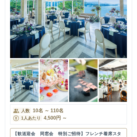
10
名
～
110
名
人数
4,500
円
～
1人あたり
【歓送迎会 同窓会 特別ご招待】フレンチ着席スタ