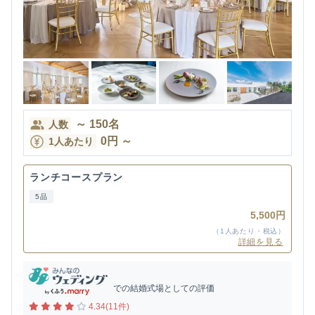
～
150
名
人数
0
円
～
1人あたり
ランチコースプラン
5品
5,500円
（1人あたり・税込）
詳細を見る
での結婚式場としての評価
4.34(11件)