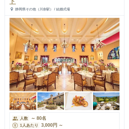
ト
静岡県その他（川奈駅）
/
結婚式場
～
80
名
人数
3,000
円
～
1人あたり