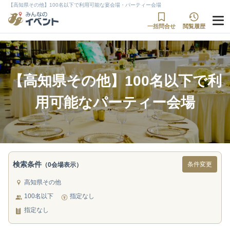
【高知県その他】100名以下で利用可能な宴会場・パーティー会場
一括問合せ
閲覧履歴
【高知県その他】100名以下で利
用可能なパーティー会場
検索条件
条件変更
（0会場表示）
高知県その他
100名以下
指定なし
指定なし