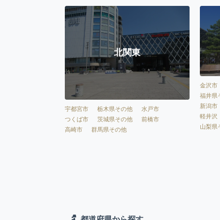
北関東
金沢市
福井県
新潟市
宇都宮市
栃木県その他
水戸市
軽井沢
つくば市
茨城県その他
前橋市
山梨県
高崎市
群馬県その他
都道府県から探す