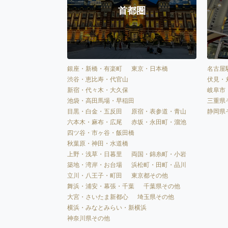
首都圏
銀座・新橋・有楽町
東京・日本橋
名古屋
渋谷・恵比寿・代官山
伏見・
新宿・代々木・大久保
岐阜市
池袋・高田馬場・早稲田
三重県
目黒・白金・五反田
原宿・表参道・青山
静岡県
六本木・麻布・広尾
赤坂・永田町・溜池
四ツ谷・市ヶ谷・飯田橋
秋葉原・神田・水道橋
上野・浅草・日暮里
両国・錦糸町・小岩
築地・湾岸・お台場
浜松町・田町・品川
立川・八王子・町田
東京都その他
舞浜・浦安・幕張・千葉
千葉県その他
大宮・さいたま新都心
埼玉県その他
横浜・みなとみらい・新横浜
神奈川県その他