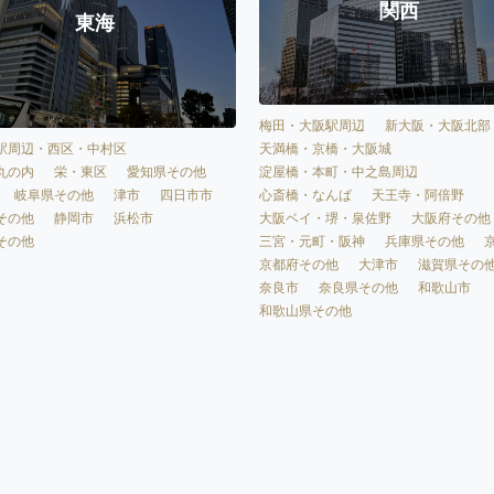
関西
東海
梅田・大阪駅周辺
新大阪・大阪北部
天満橋・京橋・大阪城
駅周辺・西区・中村区
淀屋橋・本町・中之島周辺
丸の内
栄・東区
愛知県その他
心斎橋・なんば
天王寺・阿倍野
岐阜県その他
津市
四日市市
大阪ベイ・堺・泉佐野
大阪府その他
その他
静岡市
浜松市
三宮・元町・阪神
兵庫県その他
その他
京都府その他
大津市
滋賀県その
奈良市
奈良県その他
和歌山市
和歌山県その他