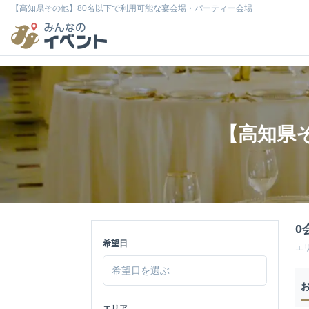
【高知県その他】80名以下で利用可能な宴会場・パーティー会場
【高知県
0
希望日
エ
エリア