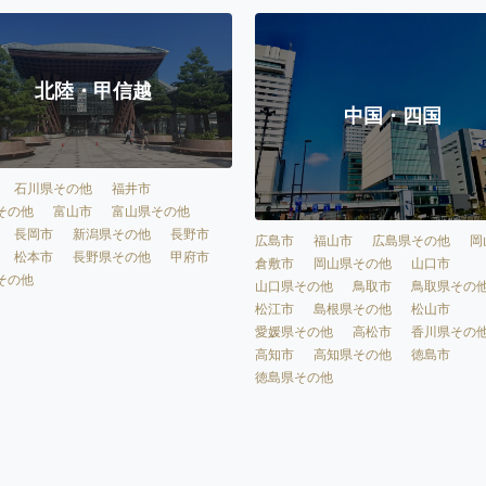
北陸・甲信越
中国・四国
石川県その他
福井市
その他
富山市
富山県その他
長岡市
新潟県その他
長野市
広島市
福山市
広島県その他
岡
松本市
長野県その他
甲府市
倉敷市
岡山県その他
山口市
その他
山口県その他
鳥取市
鳥取県その
松江市
島根県その他
松山市
愛媛県その他
高松市
香川県その
高知市
高知県その他
徳島市
徳島県その他