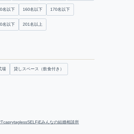
50名以下
160名以下
170名以下
00名以下
201名以上
式場
貸しスペース（飲食付き）
RT
capry
tagless
SELFiE
みんなの結婚相談所