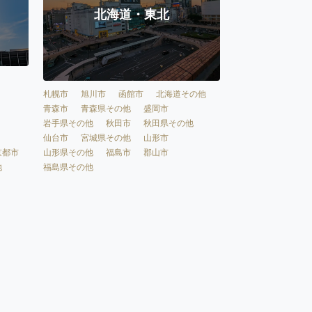
北海道・東北
札幌市
旭川市
函館市
北海道その他
青森市
青森県その他
盛岡市
岩手県その他
秋田市
秋田県その他
仙台市
宮城県その他
山形市
京都市
山形県その他
福島市
郡山市
他
福島県その他