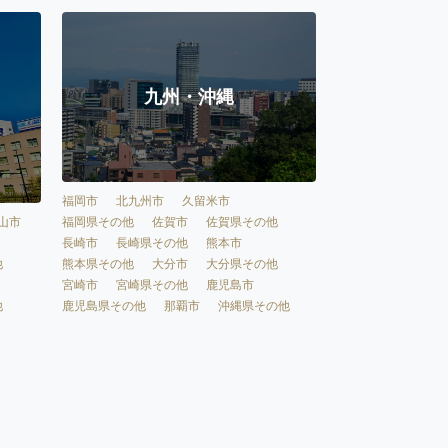
九州・沖縄
福岡市
北九州市
久留米市
福岡県その他
佐賀市
佐賀県その他
山市
長崎市
長崎県その他
熊本市
熊本県その他
大分市
大分県その他
他
宮崎市
宮崎県その他
鹿児島市
鹿児島県その他
那覇市
沖縄県その他
他