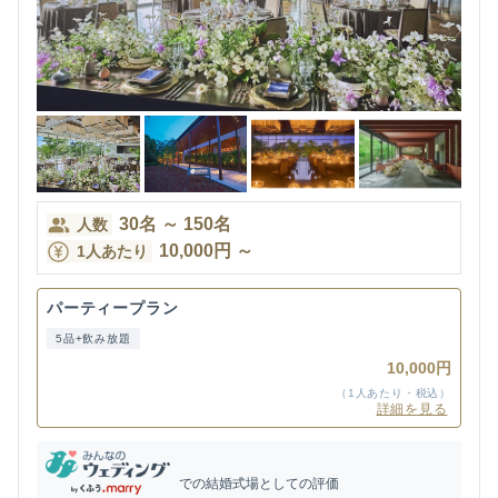
30
名
～
150
名
人数
10,000
円
～
1人あたり
パーティープラン
5品+飲み放題
10,000円
（1人あたり・税込）
詳細を見る
での結婚式場としての評価