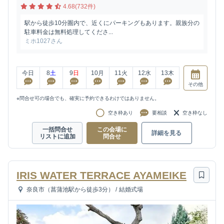
4.68(732件)
駅から徒歩10分圏内で、近くにパーキングもあります。親族分の
駐車料金は無料処理してくださ...
ミホ1027さん
今日
8
土
9
日
10
月
11
火
12
水
13
木
その他
※問合せ可の場合でも、確実に予約できるわけではありません。
空き枠あり
要相談
空き枠なし
一括問合せ
この会場に
詳細を見る
リストに追加
問合せ
IRIS WATER TERRACE AYAMEIKE
奈良市（菖蒲池駅から徒歩3分）
/
結婚式場