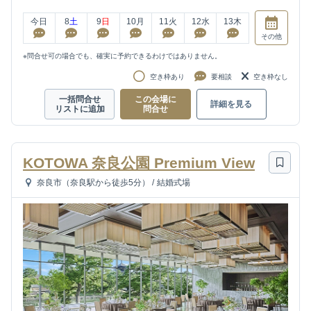
今日
8
土
9
日
10
月
11
火
12
水
13
木
その他
※問合せ可の場合でも、確実に予約できるわけではありません。
空き枠あり
要相談
空き枠なし
一括問合せ
この会場に
詳細を見る
リストに追加
問合せ
KOTOWA 奈良公園 Premium View
奈良市（奈良駅から徒歩5分）
/
結婚式場