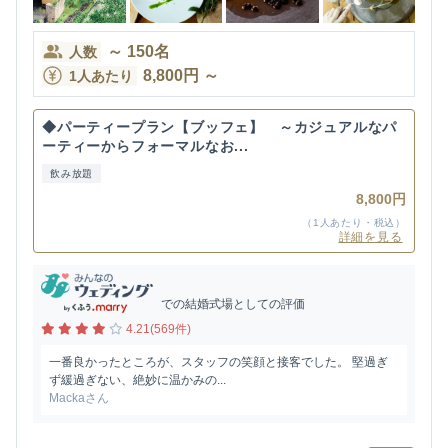
～
150
名
人数
8,800
円
～
1人あたり
◆パーティープラン【ブッフェ】 ～カジュアルなパ
ーティーからフォーマルなお...
飲み放題
8,800円
（1人あたり・税込）
詳細を見る
での結婚式場としての評価
4.21(569件)
一番良かったところが、スタッフの笑顔と接客でした。 堅過ぎ
ず緩過ぎない、絶妙に温かみの...
Mackaさん