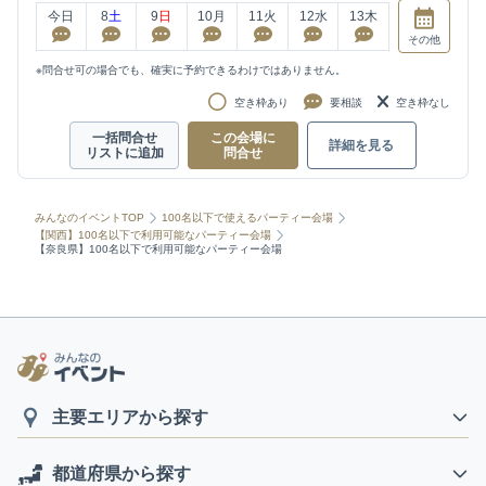
今日
8
土
9
日
10
月
11
火
12
水
13
木
その他
※問合せ可の場合でも、確実に予約できるわけではありません。
空き枠あり
要相談
空き枠なし
一括問合せ
この会場に
詳細を見る
リストに追加
問合せ
みんなのイベントTOP
100名以下で使えるパーティー会場
【関西】100名以下で利用可能なパーティー会場
【奈良県】100名以下で利用可能なパーティー会場
主要エリアから探す
都道府県から探す