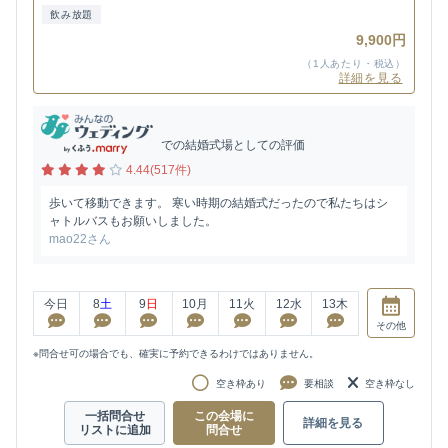
飲み放題
9,900円
（1人あたり・税込）
詳細を見る
での結婚式場としての評価
4.44(517件)
歩いて移動できます。 寒い時期の結婚式だったので私たちはシ
ャトルバスもお願いしました。
mao22さん
今日
8
土
9
日
10
月
11
火
12
水
13
木
その他
※問合せ可の場合でも、確実に予約できるわけではありません。
空き枠あり
要相談
空き枠なし
一括問合せ
この会場に
詳細を見る
リストに追加
問合せ