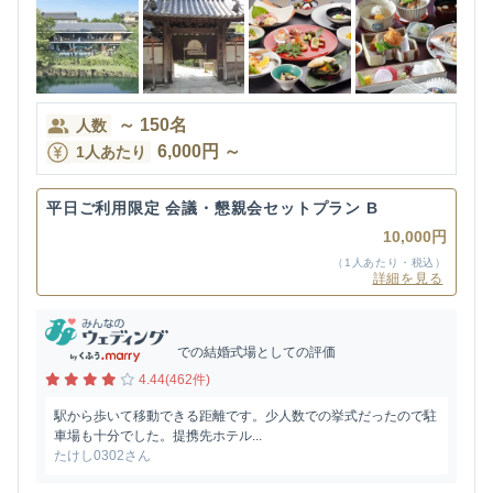
～
150
名
人数
6,000
円
～
1人あたり
平日ご利用限定 会議・懇親会セットプラン B
10,000円
（1人あたり・税込）
詳細を見る
での結婚式場としての評価
4.44(462件)
駅から歩いて移動できる距離です。少人数での挙式だったので駐
車場も十分でした。提携先ホテル...
たけし0302さん