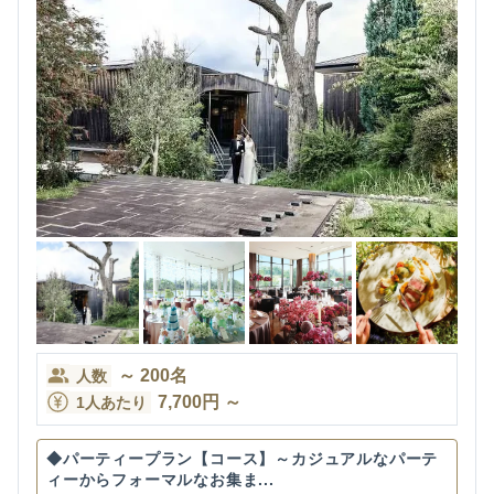
～
200
名
人数
7,700
円
～
1人あたり
◆パーティープラン【コース】～カジュアルなパーテ
ィーからフォーマルなお集ま...