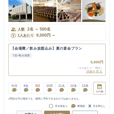
2
名
～
500
名
人数
6,000
円
～
1人あたり
【会場費／飲み放題込み】夏の宴会プラン
7品+飲み放題
6,000円
（1人あたり・税込）
詳細を見る
今日
8
土
9
日
10
月
11
火
12
水
13
木
その他
※問合せ可の場合でも、確実に予約できるわけではありません。
空き枠あり
要相談
空き枠なし