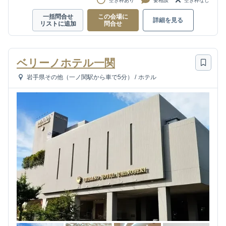
空き枠あり
要相談
空き枠なし
一括問合せ
この会場に
詳細を見る
リストに追加
問合せ
ベリーノホテル一関
岩手県その他（一ノ関駅から車で5分）
/
ホテル