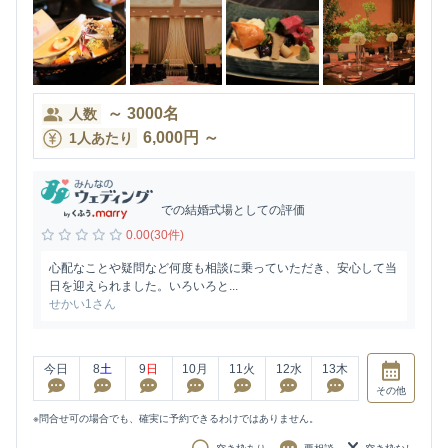
～
3000
名
人数
6,000
円
～
1人あたり
での結婚式場としての評価
0.00(30件)
心配なことや疑問など何度も相談に乗っていただき、安心して当
日を迎えられました。いろいろと...
せかい1さん
今日
8
土
9
日
10
月
11
火
12
水
13
木
その他
※問合せ可の場合でも、確実に予約できるわけではありません。