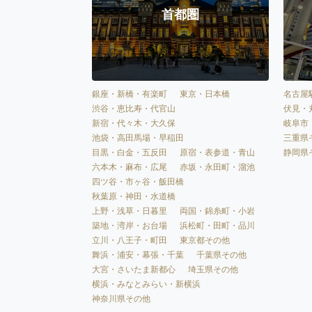
首都圏
銀座・新橋・有楽町
東京・日本橋
名古屋
渋谷・恵比寿・代官山
伏見・
新宿・代々木・大久保
岐阜市
池袋・高田馬場・早稲田
三重県
目黒・白金・五反田
原宿・表参道・青山
静岡県
六本木・麻布・広尾
赤坂・永田町・溜池
四ツ谷・市ヶ谷・飯田橋
秋葉原・神田・水道橋
上野・浅草・日暮里
両国・錦糸町・小岩
築地・湾岸・お台場
浜松町・田町・品川
立川・八王子・町田
東京都その他
舞浜・浦安・幕張・千葉
千葉県その他
大宮・さいたま新都心
埼玉県その他
横浜・みなとみらい・新横浜
神奈川県その他