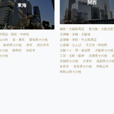
関西
東海
梅田・大阪駅周辺
新大阪・大阪北部
天満橋・京橋・大阪城
駅周辺・西区・中村区
淀屋橋・本町・中之島周辺
丸の内
栄・東区
愛知県その他
心斎橋・なんば
天王寺・阿倍野
岐阜県その他
津市
四日市市
大阪ベイ・堺・泉佐野
大阪府その他
その他
静岡市
浜松市
三宮・元町・阪神
兵庫県その他
その他
京都府その他
大津市
滋賀県その
奈良市
奈良県その他
和歌山市
和歌山県その他