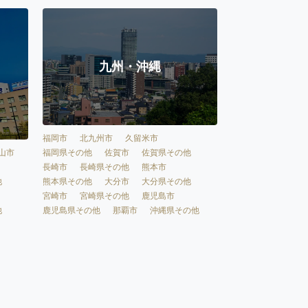
九州・沖縄
福岡市
北九州市
久留米市
福岡県その他
佐賀市
佐賀県その他
山市
長崎市
長崎県その他
熊本市
熊本県その他
大分市
大分県その他
他
宮崎市
宮崎県その他
鹿児島市
鹿児島県その他
那覇市
沖縄県その他
他