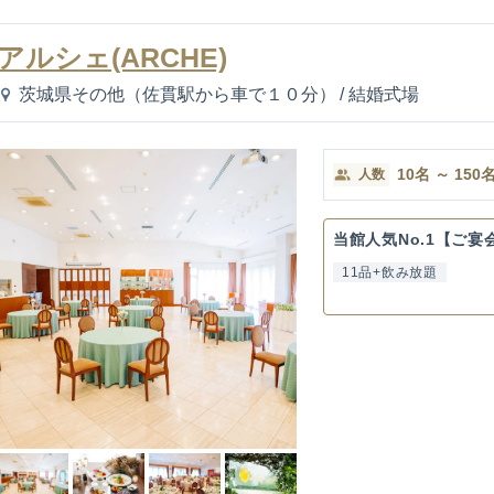
アルシェ(ARCHE)
茨城県その他（佐貫駅から車で１０分）
/
結婚式場
10
名
～
150
人数
当館人気No.1【ご宴
11品+飲み放題