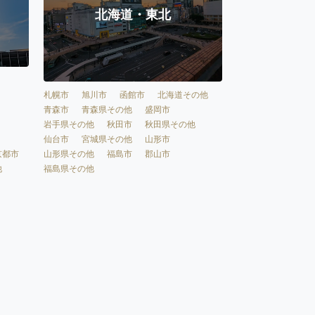
北海道・東北
札幌市
旭川市
函館市
北海道その他
青森市
青森県その他
盛岡市
岩手県その他
秋田市
秋田県その他
仙台市
宮城県その他
山形市
京都市
山形県その他
福島市
郡山市
他
福島県その他