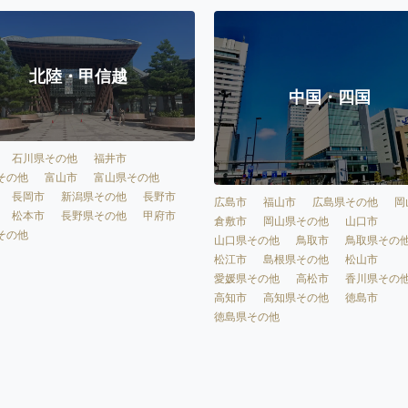
北陸・甲信越
中国・四国
石川県その他
福井市
その他
富山市
富山県その他
長岡市
新潟県その他
長野市
広島市
福山市
広島県その他
岡
松本市
長野県その他
甲府市
倉敷市
岡山県その他
山口市
その他
山口県その他
鳥取市
鳥取県その
松江市
島根県その他
松山市
愛媛県その他
高松市
香川県その
高知市
高知県その他
徳島市
徳島県その他