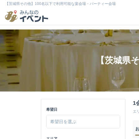
【茨城県その他】100名以下で利用可能な宴会場・パーティー会場
【茨城県そ
1
希望日
エ
エリア