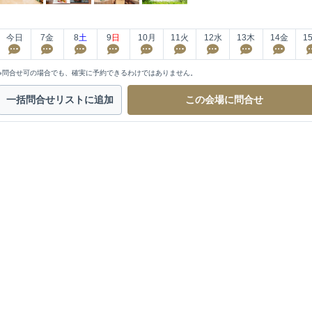
今日
7
金
8
土
9
日
10
月
11
火
12
水
13
木
14
金
1
※問合せ可の場合でも、確実に予約できるわけではありません。
一括問合せ
リストに追加
この会場に
問合せ