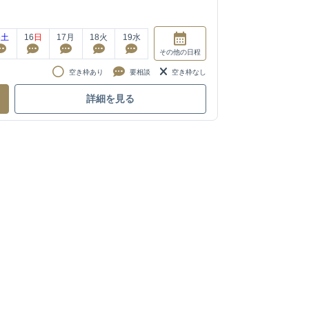
5
土
16
日
17
月
18
火
19
水
その他
の日程
空き枠あり
要相談
空き枠なし
詳細を見る