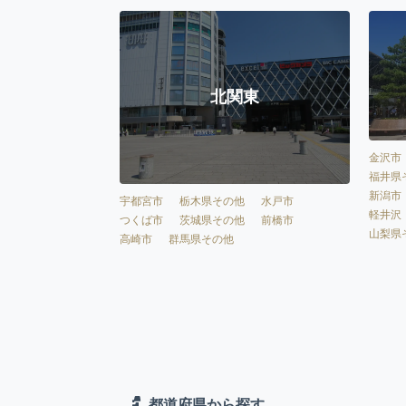
北関東
金沢市
福井県
新潟市
宇都宮市
栃木県その他
水戸市
軽井沢
つくば市
茨城県その他
前橋市
山梨県
高崎市
群馬県その他
都道府県から探す