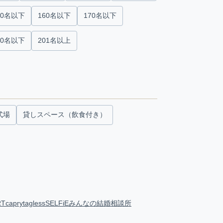
50名以下
160名以下
170名以下
00名以下
201名以上
式場
貸しスペース（飲食付き）
RT
capry
tagless
SELFiE
みんなの結婚相談所