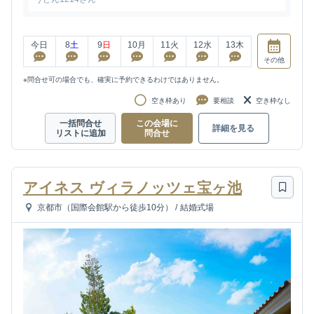
今日
8
土
9
日
10
月
11
火
12
水
13
木
その他
※問合せ可の場合でも、確実に予約できるわけではありません。
空き枠あり
要相談
空き枠なし
一括問合せ
この会場に
詳細を見る
リストに追加
問合せ
アイネス ヴィラノッツェ宝ヶ池
京都市（国際会館駅から徒歩10分）
/
結婚式場