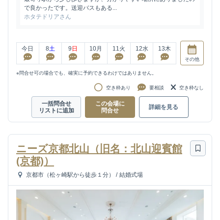
で良かったです。送迎バスもある...
ホタテドリアさん
今日
8
土
9
日
10
月
11
火
12
水
13
木
その他
※問合せ可の場合でも、確実に予約できるわけではありません。
空き枠あり
要相談
空き枠なし
一括問合せ
この会場に
詳細を見る
リストに追加
問合せ
ニーズ京都北山（旧名：北山迎賓館
(京都)）
京都市（松ヶ崎駅から徒歩１分）
/
結婚式場