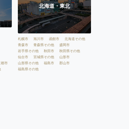
北海道・東北
札幌市
旭川市
函館市
北海道その他
青森市
青森県その他
盛岡市
岩手県その他
秋田市
秋田県その他
仙台市
宮城県その他
山形市
京都市
山形県その他
福島市
郡山市
他
福島県その他