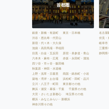
首都圏
銀座・新橋・有楽町
東京・日本橋
名古屋
渋谷・恵比寿・代官山
伏見・
新宿・代々木・大久保
岐阜市
池袋・高田馬場・早稲田
三重県
目黒・白金・五反田
原宿・表参道・青山
静岡県
六本木・麻布・広尾
赤坂・永田町・溜池
四ツ谷・市ヶ谷・飯田橋
秋葉原・神田・水道橋
上野・浅草・日暮里
両国・錦糸町・小岩
築地・湾岸・お台場
浜松町・田町・品川
立川・八王子・町田
東京都その他
舞浜・浦安・幕張・千葉
千葉県その他
大宮・さいたま新都心
埼玉県その他
横浜・みなとみらい・新横浜
神奈川県その他