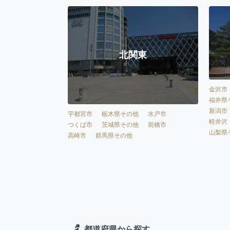
北関東
金沢市
福井県
新潟市
宇都宮市
栃木県その他
水戸市
軽井沢
つくば市
茨城県その他
前橋市
山梨県
高崎市
群馬県その他
都道府県から探す