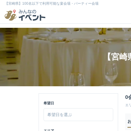
【宮崎県】100名以下で利用可能な宴会場・パーティー会場
【宮崎
0
希望日
エ
エリア