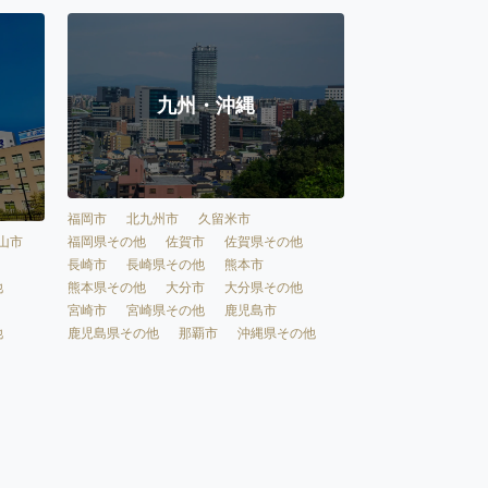
九州・沖縄
福岡市
北九州市
久留米市
福岡県その他
佐賀市
佐賀県その他
山市
長崎市
長崎県その他
熊本市
熊本県その他
大分市
大分県その他
他
宮崎市
宮崎県その他
鹿児島市
鹿児島県その他
那覇市
沖縄県その他
他