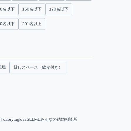
50名以下
160名以下
170名以下
00名以下
201名以上
式場
貸しスペース（飲食付き）
RT
capry
tagless
SELFiE
みんなの結婚相談所