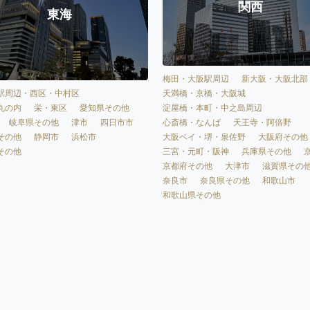
関西
東海
梅田・大阪駅周辺
新大阪・大阪北部
天満橋・京橋・大阪城
駅周辺・西区・中村区
淀屋橋・本町・中之島周辺
丸の内
栄・東区
愛知県その他
心斎橋・なんば
天王寺・阿倍野
岐阜県その他
津市
四日市市
大阪ベイ・堺・泉佐野
大阪府その他
その他
静岡市
浜松市
三宮・元町・阪神
兵庫県その他
その他
京都府その他
大津市
滋賀県その
奈良市
奈良県その他
和歌山市
和歌山県その他