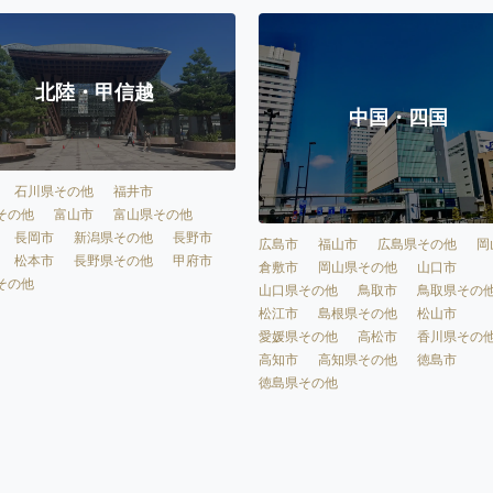
北陸・甲信越
中国・四国
石川県その他
福井市
その他
富山市
富山県その他
長岡市
新潟県その他
長野市
広島市
福山市
広島県その他
岡
松本市
長野県その他
甲府市
倉敷市
岡山県その他
山口市
その他
山口県その他
鳥取市
鳥取県その
松江市
島根県その他
松山市
愛媛県その他
高松市
香川県その
高知市
高知県その他
徳島市
徳島県その他