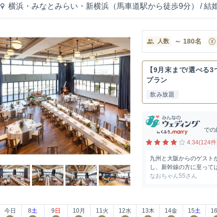
横浜・みなとみらい・新横浜（馬車道駅から徒歩9分）
/
結
～
180
名
人数
【9月末まで/選べる
プラン
飲み放題
での
4.34(124件
九州と大阪からのゲスト
し、新幹線の方に至っては
なおちゃん55さん
今日
8
土
9
日
10
月
11
火
12
水
13
木
14
金
15
土
1