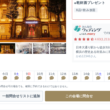
※乾杯酒プレゼント 
8品+飲み放題
での
4.63(1,211
日本大通り駅から徒歩3
横浜の歴史ある街並みに
かめ12346さん
今日
8
土
9
日
10
月
11
火
12
水
13
木
14
金
15
土
1
※問合せ可の場合でも、確実に予約できるわけではありません。
一括問合せ
リストに追加
この会場に
問合せ