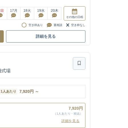
6
日
17
月
18
火
19
水
20
木
その他
の日程
空き枠あり
要相談
空き枠なし
詳細を見る
婚式場
7,920
円
～
1人あたり
7,920円
（1人あたり・税込）
詳細を見る