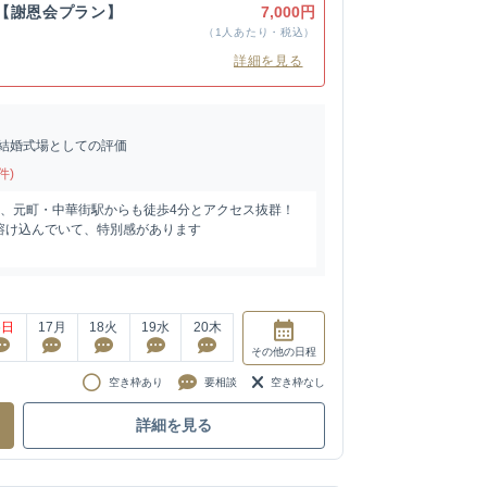
【謝恩会プラン】
7,000円
（1人あたり・税込）
詳細を見る
結婚式場としての評価
件)
分、元町・中華街駅からも徒歩4分とアクセス抜群！
溶け込んでいて、特別感があります
6
日
17
月
18
火
19
水
20
木
その他
の日程
空き枠あり
要相談
空き枠なし
詳細を見る