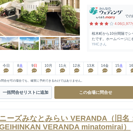
での
4.06(1,977
桜木町から10分間隔で
たです。ホームページにも
YHCさん
今日
8
土
9
日
10
月
11
火
12
水
13
木
14
金
15
土
1
※問合せ可の場合でも、確実に予約できるわけではありません。
一括問合せ
リストに追加
この会場に
問合せ
ニーズみなとみらい VERANDA（旧名：B
GEIHINKAN VERANDA minatomirai）