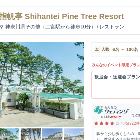
指帆亭 Shihantei Pine Tree Resort
神奈川県その他（二宮駅から徒歩10分）
/
レストラン
6
名
～
100
名
人数
みんなのイベント限定プラ
歓迎会・送迎会プラ
での
4.45(322件
駅から少し歩くものの、
た。数台止めれる駐車場