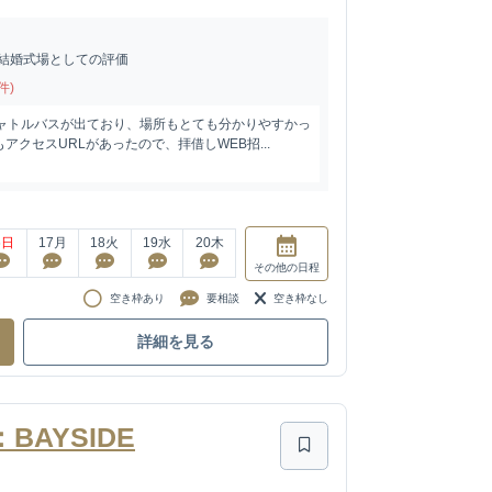
結婚式場としての評価
件)
シャトルバスが出ており、場所もとても分かりやすかっ
アクセスURLがあったので、拝借しWEB招...
6
日
17
月
18
火
19
水
20
木
その他
の日程
空き枠あり
要相談
空き枠なし
詳細を見る
AYSIDE