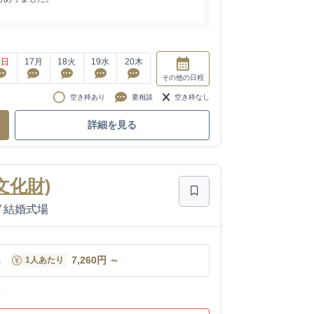
6
日
17
月
18
火
19
水
20
木
その他
の日程
空き枠あり
要相談
空き枠なし
詳細を見る
文化財)
/
結婚式場
名
7,260
円
～
1人あたり
ン