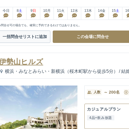
今日
8
土
9
日
10
月
11
火
12
水
13
木
14
金
15
土
1
※問合せ可の場合でも、確実に予約できるわけではありません。
一括問合せ
リストに追加
この会場に
問合せ
伊勢山ヒルズ
横浜・みなとみらい・新横浜（桜木町駅から徒歩5分）
/
結
～
200
名
人数
カジュアルプラン
4品+飲み放題