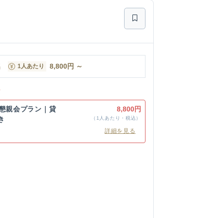
名
8,800
円
～
1人あたり
ン
の懇親会プラン｜貸
8,800円
き
（1人あたり・税込）
詳細を見る