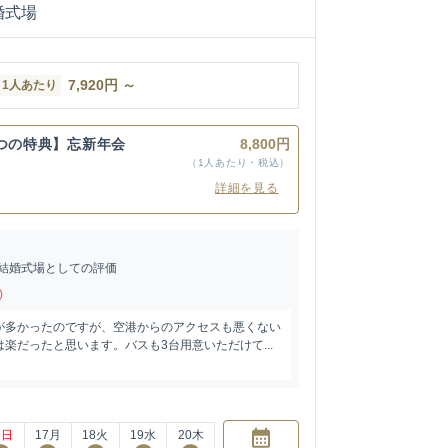
婚式場
7,920
円
～
1人あたり
3つの特典】忘新年会
8,800円
（1人あたり・税込）
詳細を見る
結婚式場としての評価
)
が多かったのですが、空港からのアクセスも悪くない
楽だったと思います。バスも3台用意いただけて...
6
日
17
月
18
火
19
水
20
木