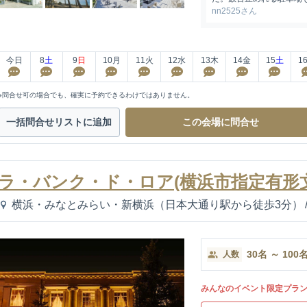
nn2525さん
今日
8
土
9
日
10
月
11
火
12
水
13
木
14
金
15
土
1
※問合せ可の場合でも、確実に予約できるわけではありません。
一括問合せ
リストに追加
この会場に
問合せ
ラ・バンク・ド・ロア(横浜市指定有形
横浜・みなとみらい・新横浜（日本大通り駅から徒歩3分）
30
名
～
100
人数
みんなのイベント限定プラ