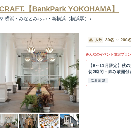
CRAFT.【BankPark YOKOHAMA】
横浜・みなとみらい・新横浜（横浜駅）
/
30
名
～
200
人数
みんなのイベント限定プラ
【9～11月限定】秋
切2時間・飲み放題付
飲み放題