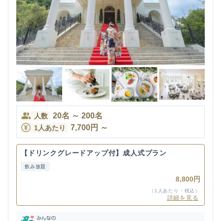
20
名
～
200
名
人数
7,700
円
～
1人あたり
【ドリンクグレードアップ付】成人式プラン
飲み放題
8,800円
（1人あたり・税込）
詳細を見る