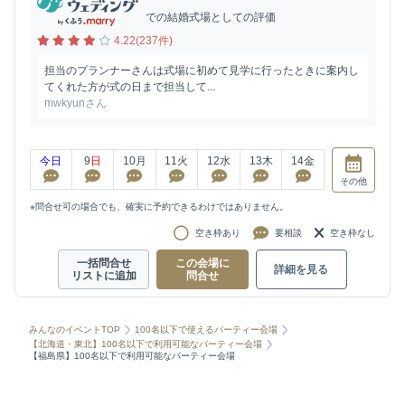
での結婚式場としての評価
4.22(237件)
担当のプランナーさんは式場に初めて見学に行ったときに案内し
てくれた方が式の日まで担当して...
mwkyunさん
今日
9
日
10
月
11
火
12
水
13
木
14
金
その他
※問合せ可の場合でも、確実に予約できるわけではありません。
空き枠あり
要相談
空き枠なし
一括問合せ
この会場に
詳細を見る
リストに追加
問合せ
みんなのイベントTOP
100名以下で使えるパーティー会場
【北海道・東北】100名以下で利用可能なパーティー会場
【福島県】100名以下で利用可能なパーティー会場