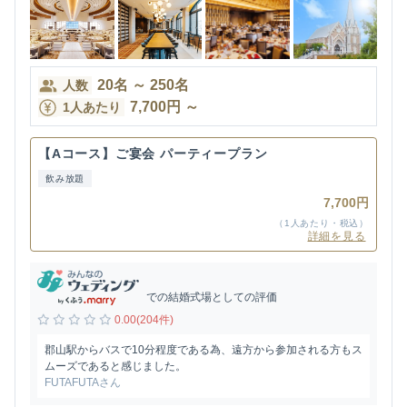
20
名
～
250
名
人数
7,700
円
～
1人あたり
【Aコース】ご宴会 パーティープラン
飲み放題
7,700円
（1人あたり・税込）
詳細を見る
での結婚式場としての評価
0.00(204件)
郡山駅からバスで10分程度である為、遠方から参加される方もス
ムーズであると感じました。
FUTAFUTAさん