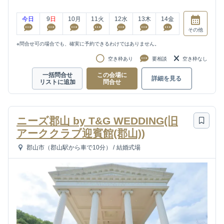
今日
9
日
10
月
11
火
12
水
13
木
14
金
その他
※問合せ可の場合でも、確実に予約できるわけではありません。
空き枠あり
要相談
空き枠なし
一括問合せ
この会場に
詳細を見る
リストに追加
問合せ
ニーズ郡山 by T&G WEDDING(旧
アーククラブ迎賓館(郡山))
郡山市（郡山駅から車で10分）
/
結婚式場