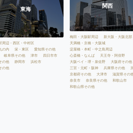
関西
東海
梅田・大阪駅周辺
新大阪・大阪北部
天満橋・京橋・大阪城
駅周辺・西区・中村区
淀屋橋・本町・中之島周辺
丸の内
栄・東区
愛知県その他
心斎橋・なんば
天王寺・阿倍野
岐阜県その他
津市
四日市市
大阪ベイ・堺・泉佐野
大阪府その他
その他
静岡市
浜松市
三宮・元町・阪神
兵庫県その他
その他
京都府その他
大津市
滋賀県その
奈良市
奈良県その他
和歌山市
和歌山県その他