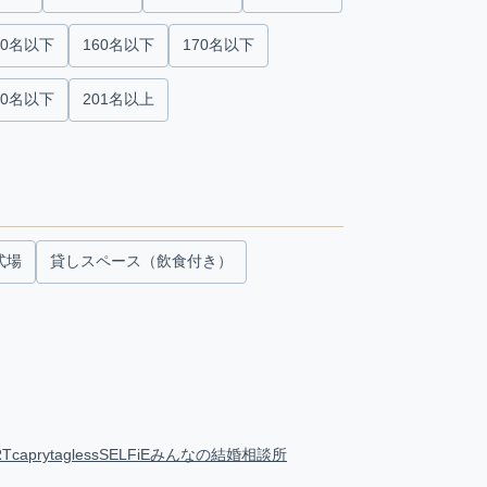
50名以下
160名以下
170名以下
00名以下
201名以上
式場
貸しスペース（飲食付き）
RT
capry
tagless
SELFiE
みんなの結婚相談所