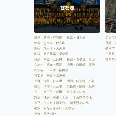
首都圏
銀座・新橋・有楽町
東京・日本橋
名古屋
渋谷・恵比寿・代官山
伏見・
新宿・代々木・大久保
岐阜市
池袋・高田馬場・早稲田
三重県
目黒・白金・五反田
原宿・表参道・青山
静岡県
六本木・麻布・広尾
赤坂・永田町・溜池
四ツ谷・市ヶ谷・飯田橋
秋葉原・神田・水道橋
上野・浅草・日暮里
両国・錦糸町・小岩
築地・湾岸・お台場
浜松町・田町・品川
立川・八王子・町田
東京都その他
舞浜・浦安・幕張・千葉
千葉県その他
大宮・さいたま新都心
埼玉県その他
横浜・みなとみらい・新横浜
神奈川県その他