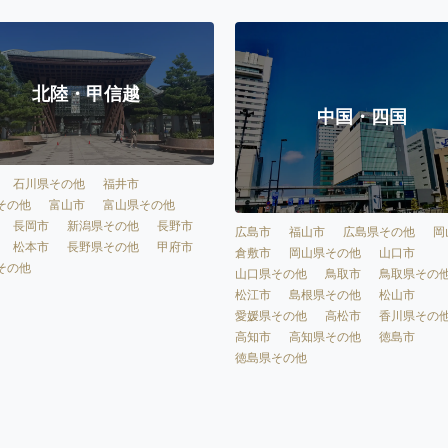
北陸・甲信越
中国・四国
石川県その他
福井市
その他
富山市
富山県その他
長岡市
新潟県その他
長野市
広島市
福山市
広島県その他
岡
松本市
長野県その他
甲府市
倉敷市
岡山県その他
山口市
その他
山口県その他
鳥取市
鳥取県その
松江市
島根県その他
松山市
愛媛県その他
高松市
香川県その
高知市
高知県その他
徳島市
徳島県その他