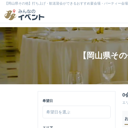
【岡山県その他】打ち上げ・歓送迎会ができるおすすめ宴会場・パーティー会場
【岡山県その
0
希望日
エ
エリア