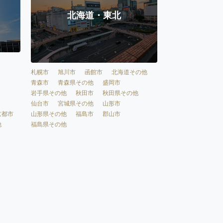
北海道・東北
札幌市
旭川市
函館市
北海道その他
青森市
青森県その他
盛岡市
岩手県その他
秋田市
秋田県その他
仙台市
宮城県その他
山形市
京都市
山形県その他
福島市
郡山市
他
福島県その他