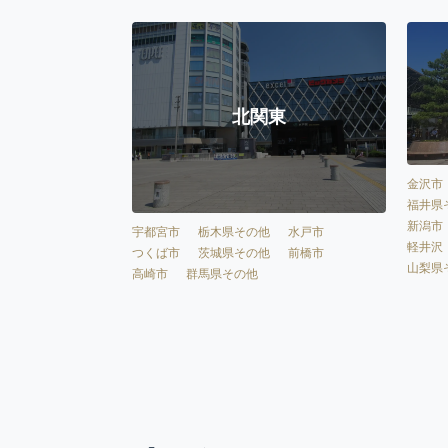
北関東
金沢市
福井県
新潟市
宇都宮市
栃木県その他
水戸市
軽井沢
つくば市
茨城県その他
前橋市
山梨県
高崎市
群馬県その他