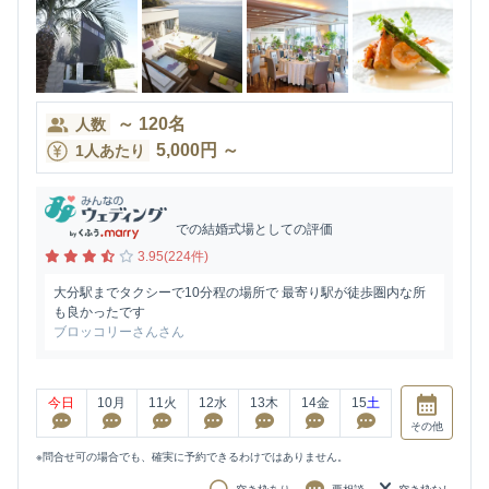
～
120
名
人数
5,000
円
～
1人あたり
での結婚式場としての評価
3.95(224件)
大分駅までタクシーで10分程の場所で 最寄り駅が徒歩圏内な所
も良かったです
ブロッコリーさんさん
今日
10
月
11
火
12
水
13
木
14
金
15
土
その他
※問合せ可の場合でも、確実に予約できるわけではありません。