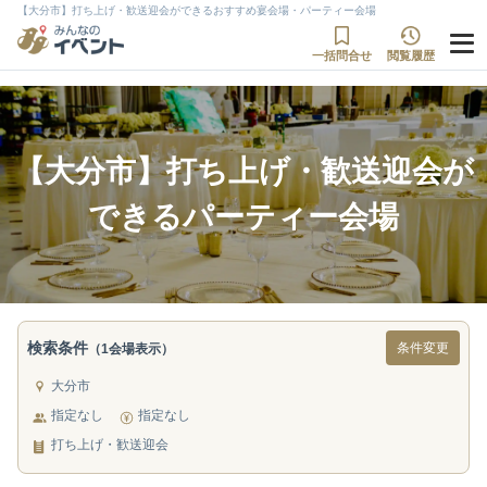
【大分市】打ち上げ・歓送迎会ができるおすすめ宴会場・パーティー会場
一括問合せ
閲覧履歴
【大分市】打ち上げ・歓送迎会が
できるパーティー会場
検索条件
条件変更
（1会場表示）
大分市
指定なし
指定なし
打ち上げ・歓送迎会