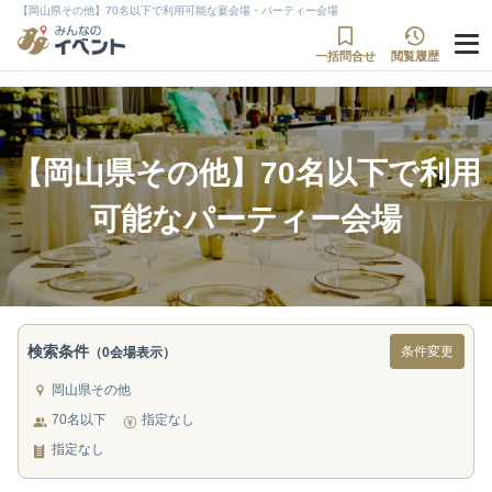
【岡山県その他】70名以下で利用可能な宴会場・パーティー会場
一括問合せ
閲覧履歴
【岡山県その他】70名以下で利用
可能なパーティー会場
検索条件
条件変更
（0会場表示）
岡山県その他
70名以下
指定なし
指定なし