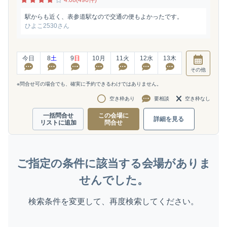
駅からも近く、表参道駅なので交通の便もよかったです。
ひよこ2530さん
今日
8
土
9
日
10
月
11
火
12
水
13
木
その他
※問合せ可の場合でも、確実に予約できるわけではありません。
空き枠あり
要相談
空き枠なし
一括問合せ
この会場に
詳細を見る
リストに追加
問合せ
ご指定の条件に該当する会場がありま
せんでした。
検索条件を変更して、再度検索してください。