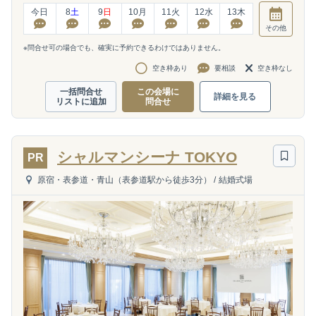
今日
8
土
9
日
10
月
11
火
12
水
13
木
その他
※問合せ可の場合でも、確実に予約できるわけではありません。
空き枠あり
要相談
空き枠なし
一括問合せ
この会場に
詳細を見る
リストに追加
問合せ
シャルマンシーナ TOKYO
PR
原宿・表参道・青山（表参道駅から徒歩3分）
/
結婚式場