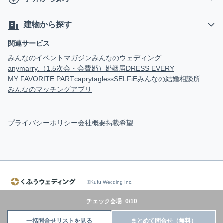
建物から探す
関連サービス
みんなのイベントマガジン
みんなのウェディング
anymarry.（1.5次会・会費婚）
婚姻届
DRESS EVERY
MY FAVORITE PART
capry
tagless
SELFiE
みんなの結婚相談所
みんなのマッチングアプリ
プライバシーポリシー
会社概要
掲載希望
©Kufu Wedding Inc.
チェック会場
0
/
10
一括問合せリストを見る
まとめて問合せ（無料）