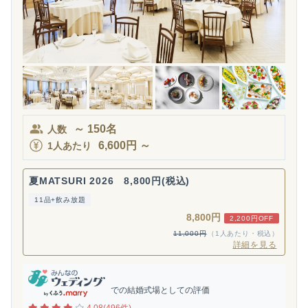
～
150
名
人数
6,600
円
～
1人あたり
夏MATSURI 2026 8,800円(税込)
11品+飲み放題
8,800円
2,200円OFF
11,000円
（1人あたり・税込）
詳細を見る
での結婚式場としての評価
4.08(496件)