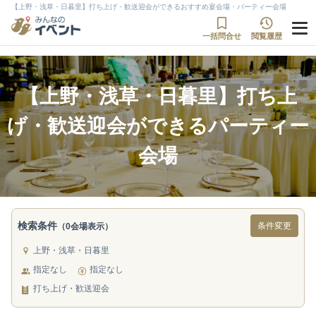
【上野・浅草・日暮里】打ち上げ・歓送迎会ができるおすすめ宴会場・パーティー会場
一括問合せ
閲覧履歴
【上野・浅草・日暮里】打ち上
げ・歓送迎会ができるパーティー
会場
検索条件
条件変更
（0会場表示）
上野・浅草・日暮里
指定なし
指定なし
打ち上げ・歓送迎会