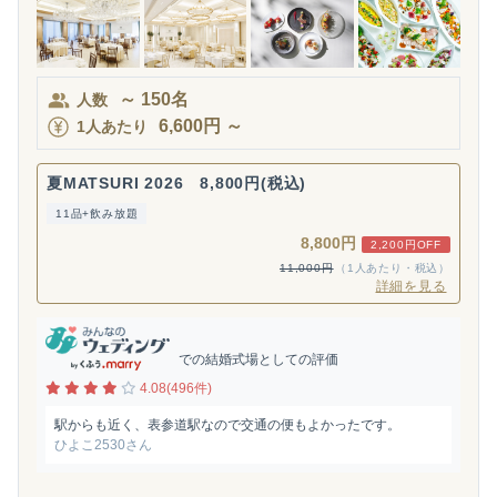
～
150
名
人数
6,600
円
～
1人あたり
夏MATSURI 2026 8,800円(税込)
11品+飲み放題
8,800円
2,200円OFF
11,000円
（1人あたり・税込）
詳細を見る
での結婚式場としての評価
4.08(496件)
駅からも近く、表参道駅なので交通の便もよかったです。
ひよこ2530さん