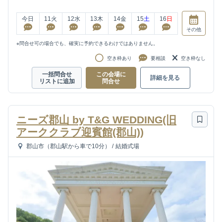
今日
11
火
12
水
13
木
14
金
15
土
16
日
その他
※問合せ可の場合でも、確実に予約できるわけではありません。
空き枠あり
要相談
空き枠なし
一括問合せ
この会場に
詳細を見る
リストに追加
問合せ
ニーズ郡山 by T&G WEDDING(旧
アーククラブ迎賓館(郡山))
郡山市（郡山駅から車で10分）
/
結婚式場