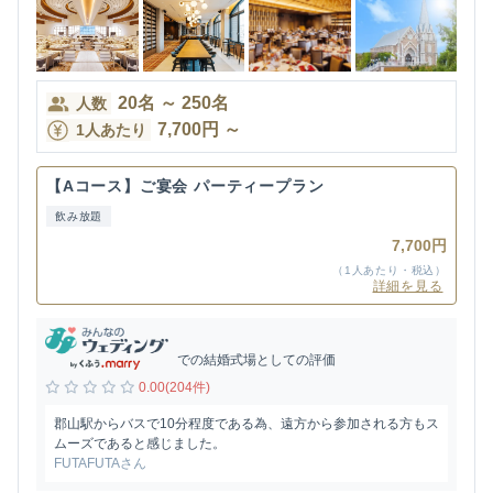
20
名
～
250
名
人数
7,700
円
～
1人あたり
【Aコース】ご宴会 パーティープラン
飲み放題
7,700円
（1人あたり・税込）
詳細を見る
での結婚式場としての評価
0.00(204件)
郡山駅からバスで10分程度である為、遠方から参加される方もス
ムーズであると感じました。
FUTAFUTAさん