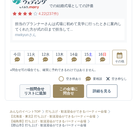
での結婚式場としての評価
4.22(237件)
担当のプランナーさんは式場に初めて見学に行ったときに案内し
てくれた方が式の日まで担当して...
mwkyunさん
今日
11
火
12
水
13
木
14
金
15
土
16
日
その他
※問合せ可の場合でも、確実に予約できるわけではありません。
空き枠あり
要相談
空き枠なし
一括問合せ
この会場に
詳細を見る
リストに追加
問合せ
みんなのイベントTOP
打ち上げ・歓送迎会ができるパーティー会場
【北海道・東北】打ち上げ・歓送迎会ができるパーティー会場
【福島県】打ち上げ・歓送迎会ができるパーティー会場
【郡山市】打ち上げ・歓送迎会ができるパーティー会場