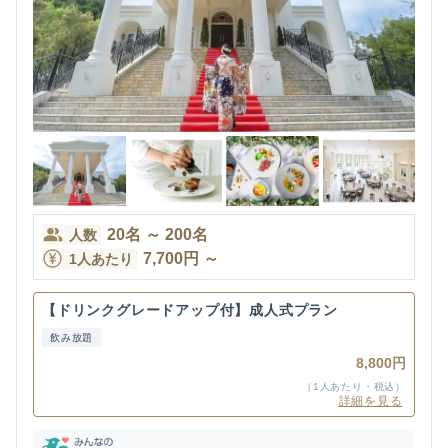
20
名
～
200
名
人数
7,700
円
～
1人あたり
【ドリンクグレードアップ付】成人式プラン
飲み放題
8,800円
（1人あたり・税込）
詳細を見る