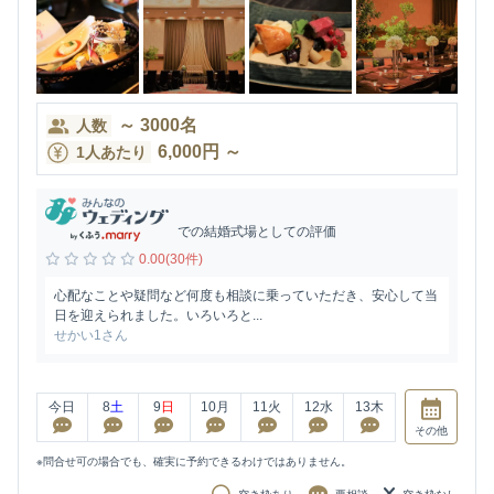
～
3000
名
人数
6,000
円
～
1人あたり
での結婚式場としての評価
0.00(30件)
心配なことや疑問など何度も相談に乗っていただき、安心して当
日を迎えられました。いろいろと...
せかい1さん
今日
8
土
9
日
10
月
11
火
12
水
13
木
その他
※問合せ可の場合でも、確実に予約できるわけではありません。