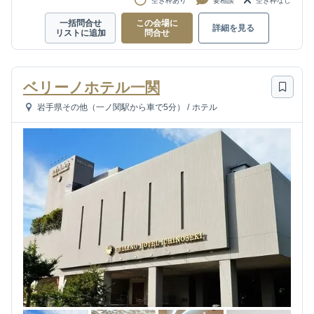
空き枠あり
要相談
空き枠なし
一括問合せ
この会場に
詳細を見る
リストに追加
問合せ
ベリーノホテル一関
岩手県その他（一ノ関駅から車で5分）
/
ホテル