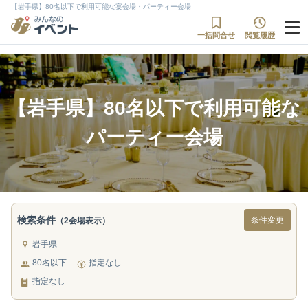
【岩手県】80名以下で利用可能な宴会場・パーティー会場
一括問合せ
閲覧履歴
【岩手県】80名以下で利用可能な
パーティー会場
検索条件
条件変更
（2会場表示）
岩手県
80名以下
指定なし
指定なし