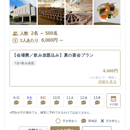
2
名
～
500
名
人数
6,000
円
～
1人あたり
【会場費／飲み放題込み】夏の宴会プラン
7品+飲み放題
6,000円
（1人あたり・税込）
詳細を見る
今日
8
土
9
日
10
月
11
火
12
水
13
木
その他
※問合せ可の場合でも、確実に予約できるわけではありません。
空き枠あり
要相談
空き枠なし