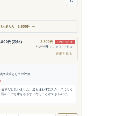
6,600
円
～
1人あたり
,800円(税込)
8,800円
2,200円OFF
11,000円
（1人あたり・税込）
詳細を見る
結婚式場としての評価
)
く便利だと思いました。道も迷わずにスムーズに行く
雨の日でも傘をささずに行くことができるので、...