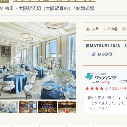
梅田・大阪駅周辺（大阪駅直結）
/
結婚式場
～
220
名
人数
夏MATSURI 2026 8
11品+飲み放題
での
4.20(577件
駅から直結で近く、すご
ことができました。また、
2りんご2さん