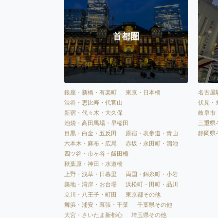
首都圏
銀座・新橋・有楽町
東京・日本橋
名古屋
渋谷・恵比寿・代官山
伏見・
新宿・代々木・大久保
岐阜市
池袋・高田馬場・早稲田
三重県
目黒・白金・五反田
原宿・表参道・青山
静岡県
六本木・麻布・広尾
赤坂・永田町・溜池
四ツ谷・市ヶ谷・飯田橋
秋葉原・神田・水道橋
上野・浅草・日暮里
両国・錦糸町・小岩
築地・湾岸・お台場
浜松町・田町・品川
立川・八王子・町田
東京都その他
舞浜・浦安・幕張・千葉
千葉県その他
大宮・さいたま新都心
埼玉県その他