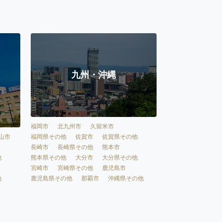
九州・沖縄
福岡市
北九州市
久留米市
福岡県その他
佐賀市
佐賀県その他
山市
長崎市
長崎県その他
熊本市
熊本県その他
大分市
大分県その他
他
宮崎市
宮崎県その他
鹿児島市
鹿児島県その他
那覇市
沖縄県その他
他