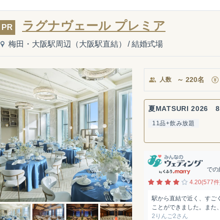
ラグナヴェール プレミア
PR
梅田・大阪駅周辺（大阪駅直結）
/
結婚式場
～
220
名
人数
夏MATSURI 2026 8
11品+飲み放題
での
4.20(577件
駅から直結で近く、すご
ことができました。また、
2りんご2さん