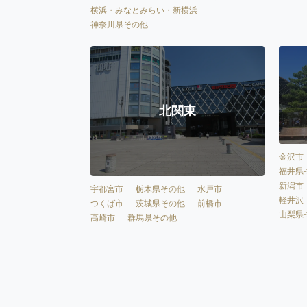
横浜・みなとみらい・新横浜
神奈川県その他
北関東
金沢市
福井県
新潟市
宇都宮市
栃木県その他
水戸市
軽井沢
つくば市
茨城県その他
前橋市
山梨県
高崎市
群馬県その他