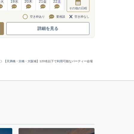
8
火
19
水
20
木
21
金
22
土
その他
の日程
空き枠あり
要相談
空き枠なし
詳細を見る
【天満橋・京橋・大阪城】120名以下で利用可能なパーティー会場