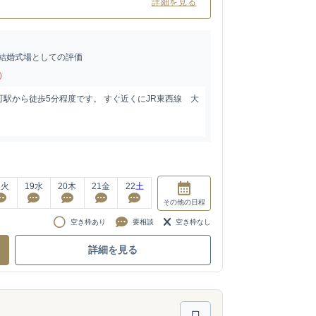
詳細を見る
結婚式場としての評価
)
駅から徒歩5分程度です。 すぐ近くにJR東西線 大
8
火
19
水
20
木
21
金
22
土
その他
の日程
空き枠あり
要相談
空き枠なし
詳細を見る