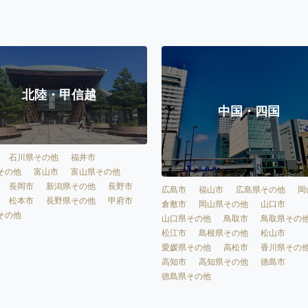
北陸・甲信越
中国・四国
石川県その他
福井市
その他
富山市
富山県その他
長岡市
新潟県その他
長野市
広島市
福山市
広島県その他
岡
松本市
長野県その他
甲府市
倉敷市
岡山県その他
山口市
その他
山口県その他
鳥取市
鳥取県その
松江市
島根県その他
松山市
愛媛県その他
高松市
香川県その
高知市
高知県その他
徳島市
徳島県その他