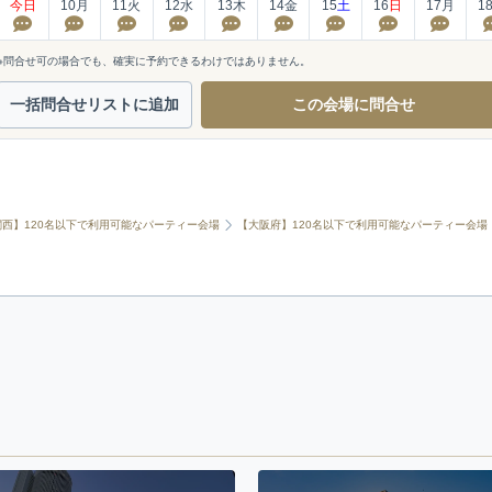
今日
10
月
11
火
12
水
13
木
14
金
15
土
16
日
17
月
1
※問合せ可の場合でも、確実に予約できるわけではありません。
一括問合せ
リストに追加
この会場に
問合せ
関西】120名以下で利用可能なパーティー会場
【大阪府】120名以下で利用可能なパーティー会場