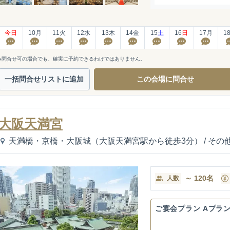
今日
10
月
11
火
12
水
13
木
14
金
15
土
16
日
17
月
1
※問合せ可の場合でも、確実に予約できるわけではありません。
一括問合せ
リストに追加
この会場に
問合せ
大阪天満宮
天満橋・京橋・大阪城（大阪天満宮駅から徒歩3分）
/
その
～
120
名
人数
ご宴会プラン Aプラ