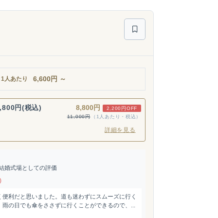
6,600
円
～
1人あたり
,800円(税込)
8,800円
2,200円OFF
11,000円
（1人あたり・税込）
詳細を見る
結婚式場としての評価
)
く便利だと思いました。道も迷わずにスムーズに行く
雨の日でも傘をささずに行くことができるので、...