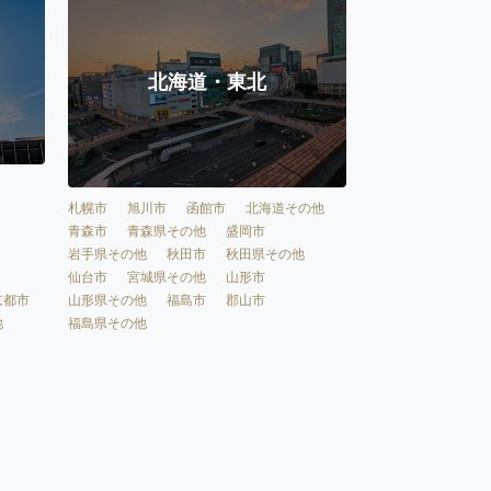
北海道・東北
札幌市
旭川市
函館市
北海道その他
青森市
青森県その他
盛岡市
岩手県その他
秋田市
秋田県その他
仙台市
宮城県その他
山形市
京都市
山形県その他
福島市
郡山市
他
福島県その他