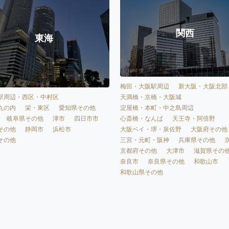
関西
東海
梅田・大阪駅周辺
新大阪・大阪北部
天満橋・京橋・大阪城
駅周辺・西区・中村区
淀屋橋・本町・中之島周辺
丸の内
栄・東区
愛知県その他
心斎橋・なんば
天王寺・阿倍野
岐阜県その他
津市
四日市市
大阪ベイ・堺・泉佐野
大阪府その他
その他
静岡市
浜松市
三宮・元町・阪神
兵庫県その他
その他
京都府その他
大津市
滋賀県その
奈良市
奈良県その他
和歌山市
和歌山県その他