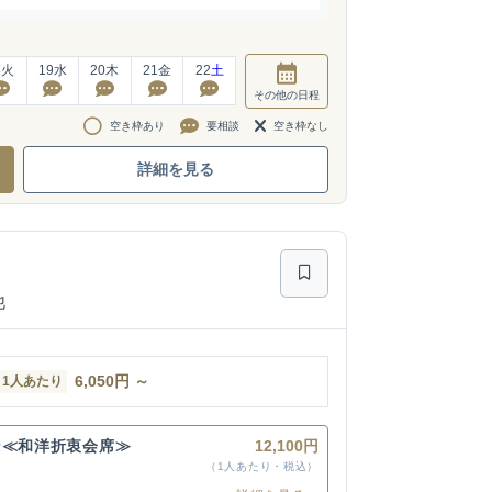
8
火
19
水
20
木
21
金
22
土
その他
の日程
空き枠あり
要相談
空き枠なし
詳細を見る
他
6,050
円
～
1人あたり
ン≪和洋折衷会席≫
12,100円
（1人あたり・税込）