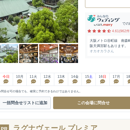
での
4.61(962件
大阪メトロ谷町線 南森町
阪天満宮駅もあります。
オカオカラさん
今日
10
月
11
火
12
水
13
木
14
金
15
土
16
日
17
月
1
※問合せ可の場合でも、確実に予約できるわけではありません。
一括問合せ
リストに追加
この会場に
問合せ
ラグナヴェール プレミア
PR