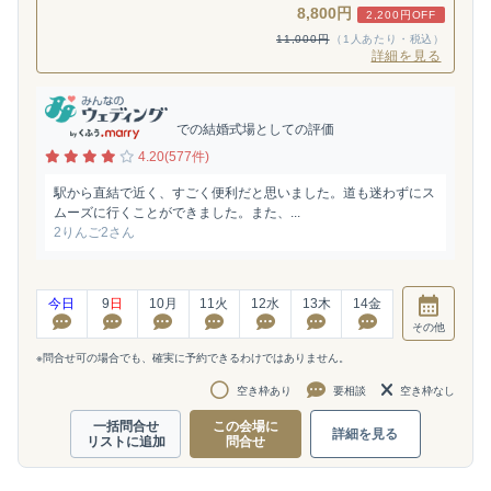
8,800円
2,200円OFF
11,000円
（1人あたり・税込）
詳細を見る
での結婚式場としての評価
4.20(577件)
駅から直結で近く、すごく便利だと思いました。道も迷わずにス
ムーズに行くことができました。また、...
2りんご2さん
今日
9
日
10
月
11
火
12
水
13
木
14
金
その他
※問合せ可の場合でも、確実に予約できるわけではありません。
空き枠あり
要相談
空き枠なし
一括問合せ
この会場に
詳細を見る
リストに追加
問合せ