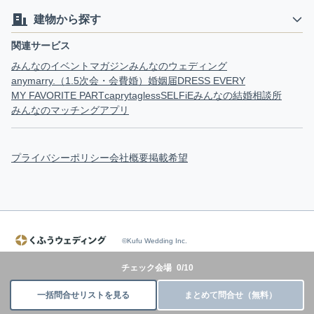
建物から探す
関連サービス
みんなのイベントマガジン
みんなのウェディング
anymarry.（1.5次会・会費婚）
婚姻届
DRESS EVERY
MY FAVORITE PART
capry
tagless
SELFiE
みんなの結婚相談所
みんなのマッチングアプリ
プライバシーポリシー
会社概要
掲載希望
©Kufu Wedding Inc.
チェック会場
0
/
10
一括問合せリストを見る
まとめて問合せ（無料）