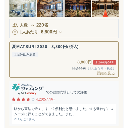
～
220
名
人数
6,600
円
～
1人あたり
夏MATSURI 2026 8,800円(税込)
11品+飲み放題
8,800円
2,200円OFF
11,000円
（1人あたり・税込）
詳細を見る
での結婚式場としての評価
4.20(577件)
駅から直結で近く、すごく便利だと思いました。道も迷わずにス
ムーズに行くことができました。また、...
2りんご2さん