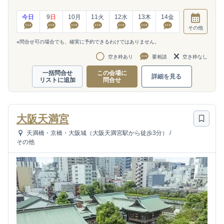
今日
9
日
10
月
11
火
12
水
13
木
14
金
その他
※問合せ可の場合でも、確実に予約できるわけではありません。
空き枠あり
要相談
空き枠なし
一括問合せ
この会場に
詳細を見る
リストに追加
問合せ
大阪天満宮
天満橋・京橋・大阪城（大阪天満宮駅から徒歩3分）
/
その他