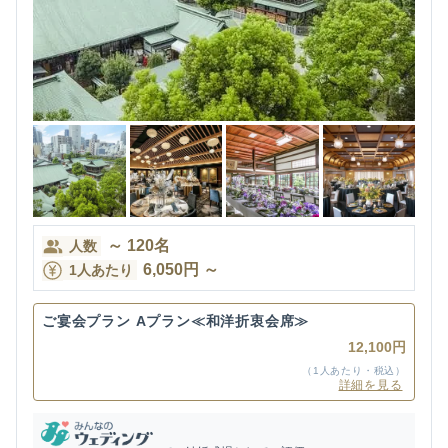
～
120
名
人数
6,050
円
～
1人あたり
ご宴会プラン Aプラン≪和洋折衷会席≫
12,100円
（1人あたり・税込）
詳細を見る