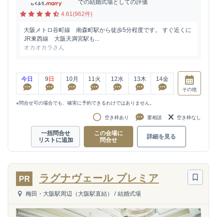
での結婚式場としての評価
4.61(962件)
大阪メトロ谷町線 南森町駅から徒歩5分程度です。 すぐ近くに
JR東西線 大阪天満宮駅も...
オカオカラさん
今日
9
日
10
月
11
火
12
水
13
木
14
金
その他
※問合せ可の場合でも、確実に予約できるわけではありません。
空き枠あり
要相談
空き枠なし
一括問合せ
この会場に
詳細を見る
リストに追加
問合せ
ラグナヴェール プレミア
PR
梅田・大阪駅周辺（大阪駅直結）
/
結婚式場