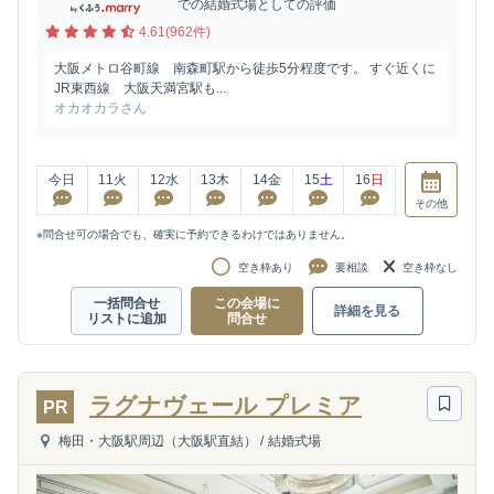
での結婚式場としての評価
4.61(962件)
大阪メトロ谷町線 南森町駅から徒歩5分程度です。 すぐ近くに
JR東西線 大阪天満宮駅も...
オカオカラさん
今日
11
火
12
水
13
木
14
金
15
土
16
日
その他
※問合せ可の場合でも、確実に予約できるわけではありません。
空き枠あり
要相談
空き枠なし
一括問合せ
この会場に
詳細を見る
リストに追加
問合せ
ラグナヴェール プレミア
PR
梅田・大阪駅周辺（大阪駅直結）
/
結婚式場