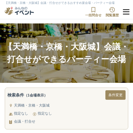
【天満橋・京橋・大阪城】会議・打合せができるおすすめ宴会場・パーティー会場
一括問合せ
閲覧履歴
【天満橋・京橋・大阪城】会議・
打合せができるパーティー会場
検索条件
条件変更
（1会場表示）
天満橋・京橋・大阪城
指定なし
指定なし
会議・打合せ