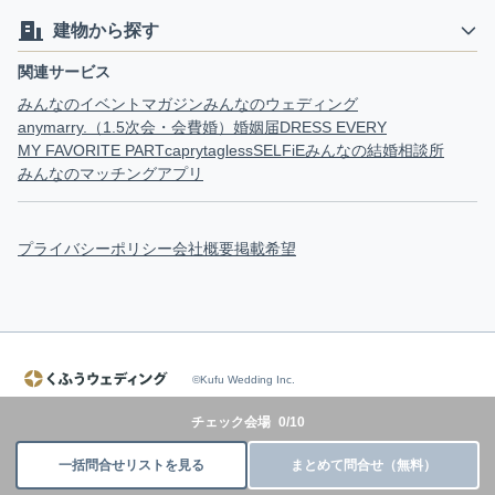
建物から探す
関連サービス
みんなのイベントマガジン
みんなのウェディング
anymarry.（1.5次会・会費婚）
婚姻届
DRESS EVERY
MY FAVORITE PART
capry
tagless
SELFiE
みんなの結婚相談所
みんなのマッチングアプリ
プライバシーポリシー
会社概要
掲載希望
©Kufu Wedding Inc.
チェック会場
0
/
10
一括問合せリストを見る
まとめて問合せ（無料）