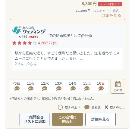
8,800円
2,200円OFF
11,000円
（1人あたり・税込）
詳細を見る
での結婚式場としての評価
4.20(577件)
駅から直結で近く、すごく便利だと思いました。道も迷わずにス
ムーズに行くことができました。また、...
2りんご2さん
今日
11
火
12
水
13
木
14
金
15
土
16
日
その他
※問合せ可の場合でも、確実に予約できるわけではありません。
空き枠あり
要相談
空き枠なし
一括問合せ
この会場に
詳細を見る
リストに追加
問合せ