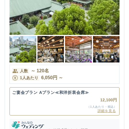
～
120
名
人数
6,050
円
～
1人あたり
ご宴会プラン Aプラン≪和洋折衷会席≫
12,100円
（1人あたり・税込）
詳細を見る