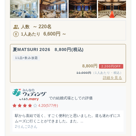
～
220
名
人数
6,600
円
～
1人あたり
夏MATSURI 2026 8,800円(税込)
11品+飲み放題
8,800円
2,200円OFF
11,000円
（1人あたり・税込）
詳細を見る
での結婚式場としての評価
4.20(577件)
駅から直結で近く、すごく便利だと思いました。道も迷わずにス
ムーズに行くことができました。また、...
2りんご2さん