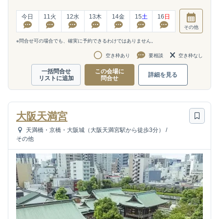
今日
11
火
12
水
13
木
14
金
15
土
16
日
その他
※問合せ可の場合でも、確実に予約できるわけではありません。
空き枠あり
要相談
空き枠なし
一括問合せ
この会場に
詳細を見る
リストに追加
問合せ
大阪天満宮
天満橋・京橋・大阪城（大阪天満宮駅から徒歩3分）
/
その他