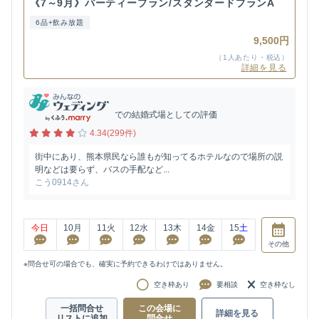
《7～9月》パーティープラン/スタンダードプランA
6品+飲み放題
9,500円
（1人あたり・税込）
詳細を見る
での結婚式場としての評価
4.34(299件)
街中にあり、熊本県民なら誰もが知ってるホテルなので場所の説
明などは要らず、バスの手配など...
こう0914さん
今日
10
月
11
火
12
水
13
木
14
金
15
土
その他
※問合せ可の場合でも、確実に予約できるわけではありません。
空き枠あり
要相談
空き枠なし
一括問合せ
この会場に
詳細を見る
リストに追加
問合せ