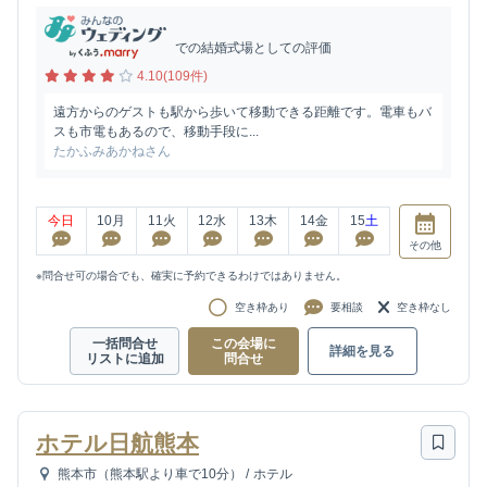
での結婚式場としての評価
4.10(109件)
遠方からのゲストも駅から歩いて移動できる距離です。電車もバ
スも市電もあるので、移動手段に...
たかふみあかねさん
今日
10
月
11
火
12
水
13
木
14
金
15
土
その他
※問合せ可の場合でも、確実に予約できるわけではありません。
空き枠あり
要相談
空き枠なし
一括問合せ
この会場に
詳細を見る
リストに追加
問合せ
ホテル日航熊本
熊本市（熊本駅より車で10分）
/
ホテル