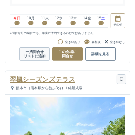
今日
10
月
11
火
12
水
13
木
14
金
15
土
その他
※問合せ可の場合でも、確実に予約できるわけではありません。
空き枠あり
要相談
空き枠なし
一括問合せ
この会場に
詳細を見る
リストに追加
問合せ
翠楓シーズンズテラス
熊本市（熊本駅から徒歩3分）
/
結婚式場