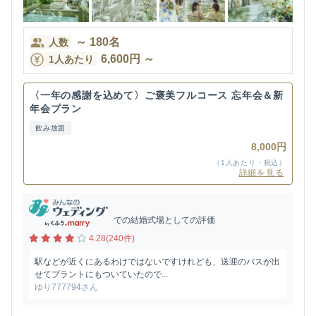
～
180
名
人数
6,600
円
～
1人あたり
〈一年の感謝を込めて〉ご褒美フルコース 忘年会＆新
年会プラン
飲み放題
8,000円
（1人あたり・税込）
詳細を見る
での結婚式場としての評価
4.28(240件)
駅などが近くにあるわけではないですけれども、送迎のバスが出
せてプラントにもついていたので...
ゆり777794さん