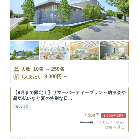
10
名
～
250
名
人数
9,000
円
～
1人あたり
【9月まで限定！】サマーパーティープラン～納涼会や
暑気払いなど夏の特別な日...
飲み放題
7,500円
1,500円OFF
9,000円
（1人あたり・税込）
詳細を見る