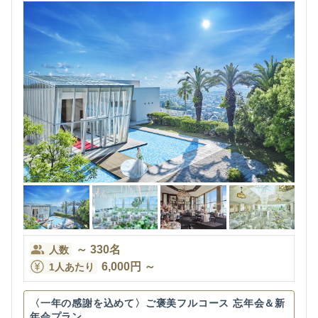
～
330
名
人数
6,000
円
～
1人あたり
〈一年の感謝を込めて〉ご褒美フルコース 忘年会＆新
年会プラン