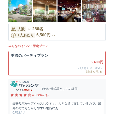
～
280
名
人数
6,500
円
～
1人あたり
みんなのイベント限定プラン
季節のパーティプラン
5,400円
（1人あたり・税込）
詳細を見る
での結婚式場としての評価
4.63(942件)
最寄り駅からアクセスしやすく、大きな道に面しているので、県
外の方でも分かりやすい場所にあ...
CF22さん