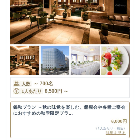
～
700
名
人数
8,500
円
～
1人あたり
錦秋プラン ～秋の味覚を楽しむ、懇親会や各種ご宴会
におすすめの秋季限定プラ...
6,000円
（1人あたり・税込）
詳細を見る