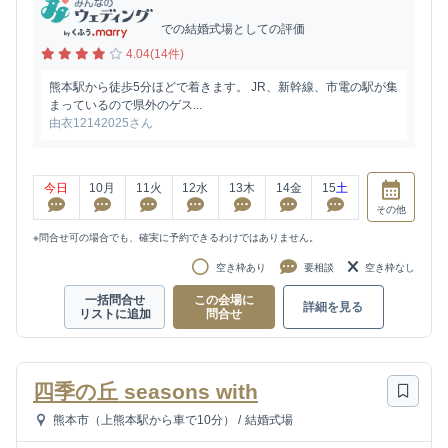
での結婚式場としての評価
4.04(14件)
熊本駅から徒歩5分ほどで着きます。 JR、新幹線、市電の駅が集
まっているので県外のゲス...
由衣12142025さん
今日
10
月
11
火
12
水
13
木
14
金
15
土
その他
※問合せ可の場合でも、確実に予約できるわけではありません。
空き枠あり
要相談
空き枠なし
一括問合せ
この会場に
詳細を見る
リストに追加
問合せ
四季の丘 seasons with
熊本市（上熊本駅から車で10分）
/
結婚式場