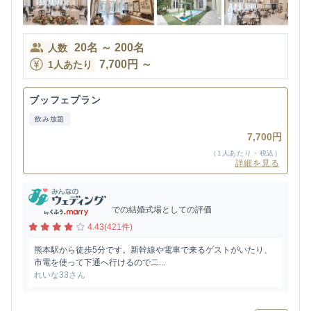
20
名
～
200
名
人数
7,700
円
～
1人あたり
ブッフェプラン
飲み放題
7,700円
（1人あたり・税込）
詳細を見る
での結婚式場としての評価
4.43(421件)
熊本駅から徒歩5分です。新幹線や電車で来るゲストがいたり、
市電を使って下通へ行けるので二...
れいな33さん