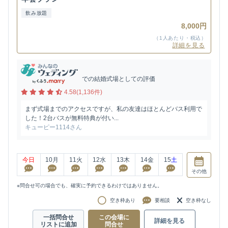
飲み放題
8,000円
（1人あたり・税込）
詳細を見る
での結婚式場としての評価
4.58(1,136件)
まず式場までのアクセスですが、私の友達はほとんどバス利用で
した！2台バスが無料特典が付い...
キューピー1114さん
今日
10
月
11
火
12
水
13
木
14
金
15
土
その他
※問合せ可の場合でも、確実に予約できるわけではありません。
空き枠あり
要相談
空き枠なし
一括問合せ
この会場に
詳細を見る
リストに追加
問合せ