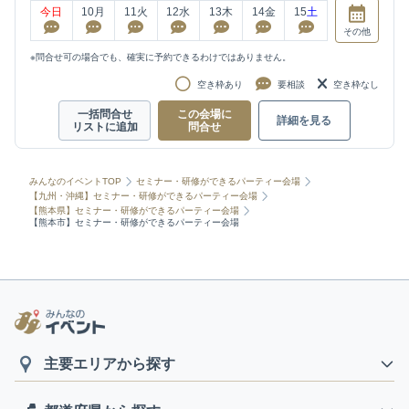
今日
10
月
11
火
12
水
13
木
14
金
15
土
その他
※問合せ可の場合でも、確実に予約できるわけではありません。
空き枠あり
要相談
空き枠なし
一括問合せ
この会場に
詳細を見る
リストに追加
問合せ
みんなのイベントTOP
セミナー・研修ができるパーティー会場
【九州・沖縄】セミナー・研修ができるパーティー会場
【熊本県】セミナー・研修ができるパーティー会場
【熊本市】セミナー・研修ができるパーティー会場
主要エリアから探す