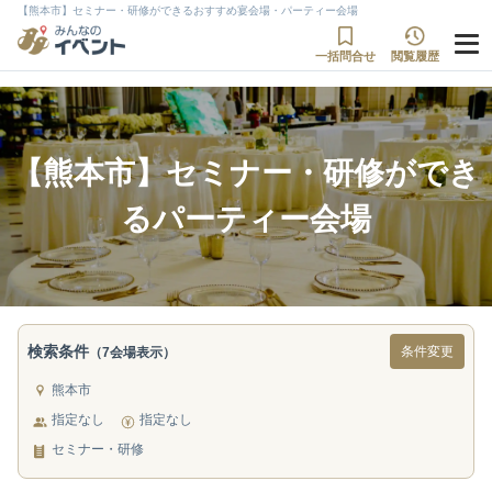
【熊本市】セミナー・研修ができるおすすめ宴会場・パーティー会場
一括問合せ
閲覧履歴
【熊本市】セミナー・研修ができ
るパーティー会場
検索条件
条件変更
（7会場表示）
熊本市
指定なし
指定なし
セミナー・研修