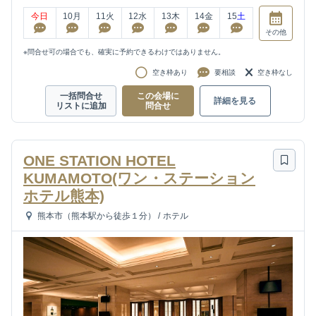
今日
10
月
11
火
12
水
13
木
14
金
15
土
その他
※問合せ可の場合でも、確実に予約できるわけではありません。
空き枠あり
要相談
空き枠なし
一括問合せ
この会場に
詳細を見る
リストに追加
問合せ
ONE STATION HOTEL
KUMAMOTO(ワン・ステーション
ホテル熊本)
熊本市（熊本駅から徒歩１分）
/
ホテル