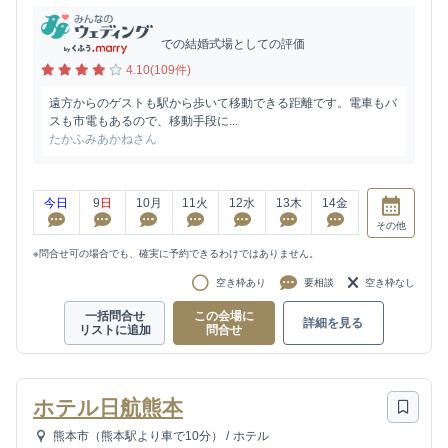
での結婚式場としての評価
4.10(109件)
遠方からのゲストも駅から歩いて移動できる距離です。電車もバ
スも市電もあるので、移動手段に...
たかふみあかねさん
今日
9
日
10
月
11
火
12
水
13
木
14
金
その他
※問合せ可の場合でも、確実に予約できるわけではありません。
空き枠あり
要相談
空き枠なし
一括問合せ
この会場に
詳細を見る
リストに追加
問合せ
ホテル日航熊本
熊本市（熊本駅より車で10分）
/
ホテル