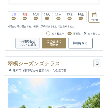
今日
9
日
10
月
11
火
12
水
13
木
14
金
その他
※問合せ可の場合でも、確実に予約できるわけではありません。
空き枠あり
要相談
空き枠なし
一括問合せ
この会場に
詳細を見る
リストに追加
問合せ
翠楓シーズンズテラス
熊本市（熊本駅から徒歩3分）
/
結婚式場