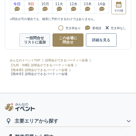
今日
9
日
10
月
11
火
12
水
13
木
14
金
その他
※問合せ可の場合でも、確実に予約できるわけではありません。
空き枠あり
要相談
空き枠なし
一括問合せ
この会場に
詳細を見る
リストに追加
問合せ
みんなのイベントTOP
説明会ができるパーティー会場
【九州・沖縄】説明会ができるパーティー会場
【熊本県】説明会ができるパーティー会場
【熊本市】説明会ができるパーティー会場
主要エリアから探す