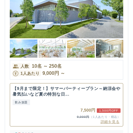
10
名
～
250
名
人数
9,000
円
～
1人あたり
【9月まで限定！】サマーパーティープラン～納涼会や
暑気払いなど夏の特別な日...
飲み放題
7,500円
1,500円OFF
9,000円
（1人あたり・税込）
詳細を見る