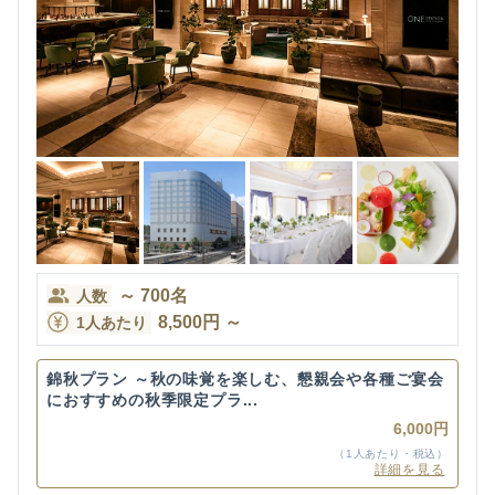
～
700
名
人数
8,500
円
～
1人あたり
錦秋プラン ～秋の味覚を楽しむ、懇親会や各種ご宴会
におすすめの秋季限定プラ...
6,000円
（1人あたり・税込）
詳細を見る