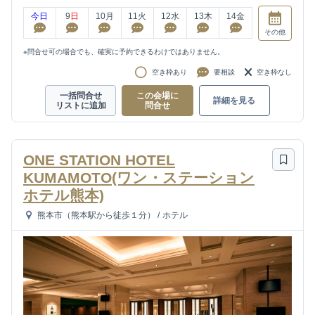
今日
9
日
10
月
11
火
12
水
13
木
14
金
その他
※問合せ可の場合でも、確実に予約できるわけではありません。
空き枠あり
要相談
空き枠なし
一括問合せ
この会場に
詳細を見る
リストに追加
問合せ
ONE STATION HOTEL
KUMAMOTO(ワン・ステーション
ホテル熊本)
熊本市（熊本駅から徒歩１分）
/
ホテル