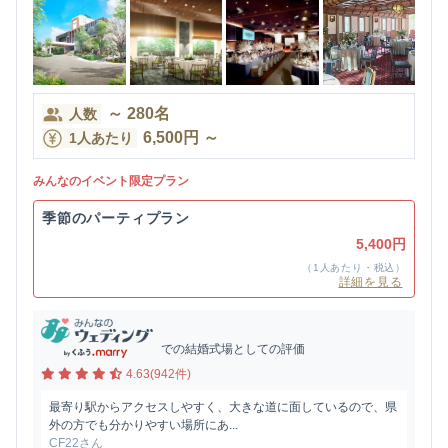
～
280
名
人数
6,500
円
～
1人あたり
みんなのイベント限定プラン
季節のパーティプラン
5,400円
（1人あたり・税込）
詳細を見る
での結婚式場としての評価
4.63(942件)
最寄り駅からアクセスしやすく、大きな道に面しているので、県
外の方でも分かりやすい場所にあ...
CF22さん