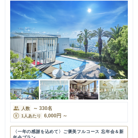
～
330
名
人数
6,000
円
～
1人あたり
〈一年の感謝を込めて〉ご褒美フルコース 忘年会＆新
年会プラン