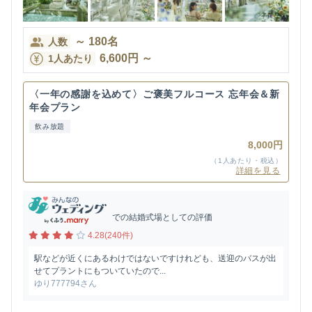
～
180
名
人数
6,600
円
～
1人あたり
〈一年の感謝を込めて〉ご褒美フルコース 忘年会＆新
年会プラン
飲み放題
8,000円
（1人あたり・税込）
詳細を見る
での結婚式場としての評価
4.28(240件)
駅などが近くにあるわけではないですけれども、送迎のバスが出
せてプラントにもついていたので...
ゆり777794さん