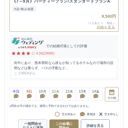
《7～9月》パーティープラン/スタンダードプランA
6品+飲み放題
9,500円
（1人あたり・税込）
詳細を見る
での結婚式場としての評価
4.34(299件)
街中にあり、熊本県民なら誰もが知ってるホテルなので場所の説
明などは要らず、バスの手配など...
こう0914さん
今日
9
日
10
月
11
火
12
水
13
木
14
金
その他
※問合せ可の場合でも、確実に予約できるわけではありません。
空き枠あり
要相談
空き枠なし
一括問合せ
この会場に
詳細を見る
リストに追加
問合せ