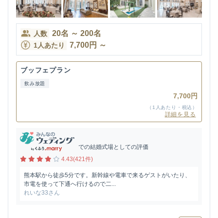
20
名
～
200
名
人数
7,700
円
～
1人あたり
ブッフェプラン
飲み放題
7,700円
（1人あたり・税込）
詳細を見る
での結婚式場としての評価
4.43(421件)
熊本駅から徒歩5分です。新幹線や電車で来るゲストがいたり、
市電を使って下通へ行けるので二...
れいな33さん