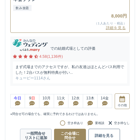
飲み放題
8,000円
（1人あたり・税込）
詳細を見る
での結婚式場としての評価
4.58(1,136件)
まず式場までのアクセスですが、私の友達はほとんどバス利用で
した！2台バスが無料特典が付い...
キューピー1114さん
今日
9
日
10
月
11
火
12
水
13
木
14
金
その他
※問合せ可の場合でも、確実に予約できるわけではありません。
空き枠あり
要相談
空き枠なし
一括問合せ
この会場に
詳細を見る
リストに追加
問合せ