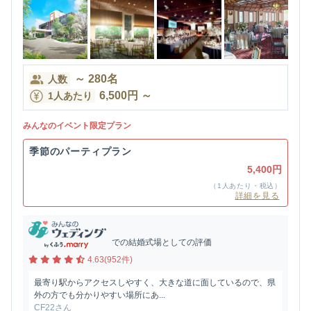
～
280
名
人数
6,500
円
～
1人あたり
みんなのイベント限定プラン
季節のパーティプラン
5,400円
（1人あたり・税込）
詳細を見る
での結婚式場としての評価
4.63(952件)
最寄り駅からアクセスしやすく、大きな道に面しているので、県
外の方でも分かりやすい場所にあ...
CF22さん