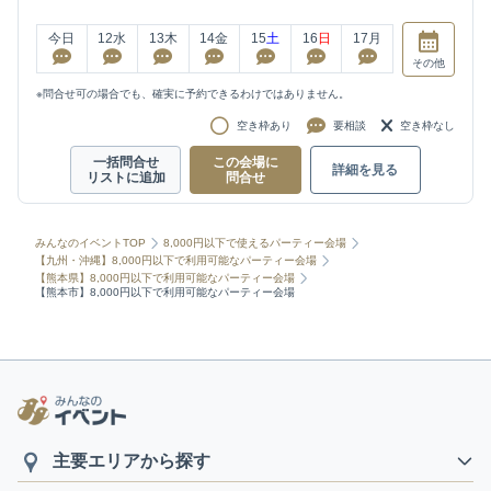
今日
12
水
13
木
14
金
15
土
16
日
17
月
その他
※問合せ可の場合でも、確実に予約できるわけではありません。
空き枠あり
要相談
空き枠なし
一括問合せ
この会場に
詳細を見る
リストに追加
問合せ
みんなのイベントTOP
8,000円以下で使えるパーティー会場
【九州・沖縄】8,000円以下で利用可能なパーティー会場
【熊本県】8,000円以下で利用可能なパーティー会場
【熊本市】8,000円以下で利用可能なパーティー会場
主要エリアから探す