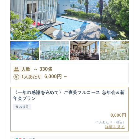
～
330
名
人数
6,000
円
～
1人あたり
〈一年の感謝を込めて〉ご褒美フルコース 忘年会＆新
年会プラン
飲み放題
8,000円
（1人あたり・税込）
詳細を見る