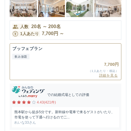
20
名
～
200
名
人数
7,700
円
～
1人あたり
ブッフェプラン
飲み放題
7,700円
（1人あたり・税込）
詳細を見る
での結婚式場としての評価
4.43(421件)
熊本駅から徒歩5分です。新幹線や電車で来るゲストがいたり、
市電を使って下通へ行けるので二...
れいな33さん