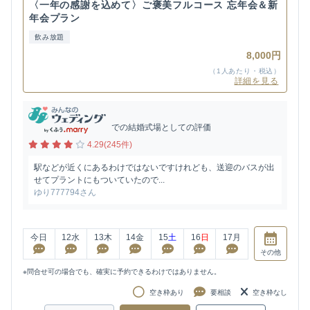
〈一年の感謝を込めて〉ご褒美フルコース 忘年会＆新
年会プラン
飲み放題
8,000円
（1人あたり・税込）
詳細を見る
での結婚式場としての評価
4.29(245件)
駅などが近くにあるわけではないですけれども、送迎のバスが出
せてプラントにもついていたので...
ゆり777794さん
今日
12
水
13
木
14
金
15
土
16
日
17
月
その他
※問合せ可の場合でも、確実に予約できるわけではありません。
空き枠あり
要相談
空き枠なし