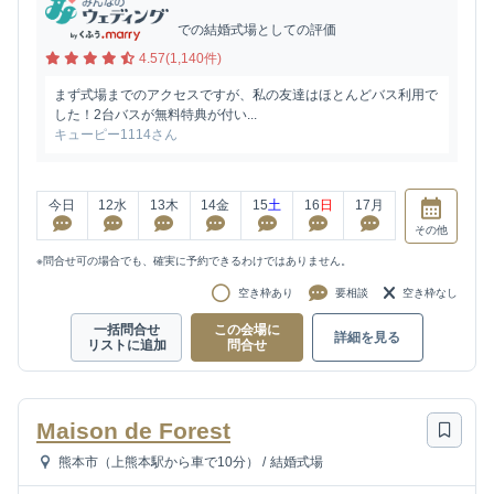
での結婚式場としての評価
4.57(1,140件)
まず式場までのアクセスですが、私の友達はほとんどバス利用で
した！2台バスが無料特典が付い...
キューピー1114さん
今日
12
水
13
木
14
金
15
土
16
日
17
月
その他
※問合せ可の場合でも、確実に予約できるわけではありません。
空き枠あり
要相談
空き枠なし
一括問合せ
この会場に
詳細を見る
リストに追加
問合せ
Maison de Forest
熊本市（上熊本駅から車で10分）
/
結婚式場