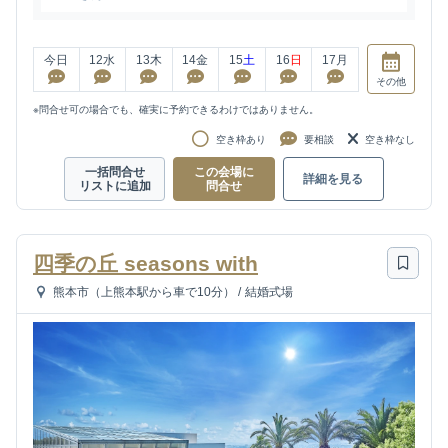
今日
12
水
13
木
14
金
15
土
16
日
17
月
その他
※問合せ可の場合でも、確実に予約できるわけではありません。
空き枠あり
要相談
空き枠なし
一括問合せ
この会場に
詳細を見る
リストに追加
問合せ
四季の丘 seasons with
熊本市（上熊本駅から車で10分）
/
結婚式場