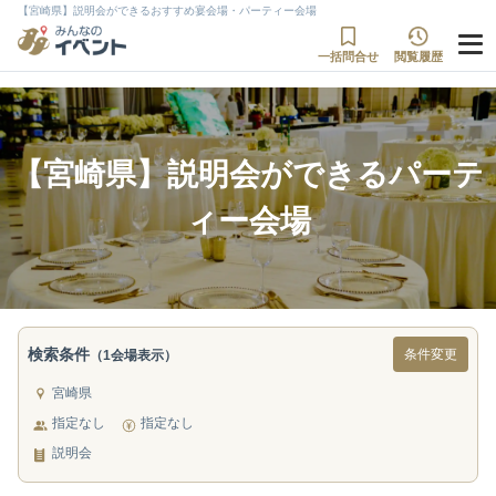
【宮崎県】説明会ができるおすすめ宴会場・パーティー会場
一括問合せ
閲覧履歴
【宮崎県】説明会ができるパーテ
ィー会場
検索条件
条件変更
（1会場表示）
宮崎県
指定なし
指定なし
説明会