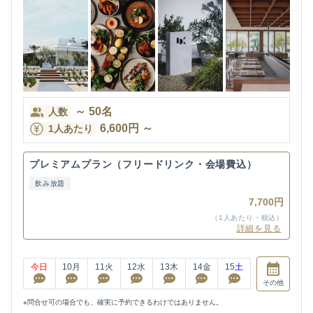
～
50
名
人数
6,600
円
～
1人あたり
プレミアムプラン（フリードリンク・会場費込）
飲み放題
7,700円
（1人あたり・税込）
詳細を見る
今日
10
月
11
火
12
水
13
木
14
金
15
土
その他
※問合せ可の場合でも、確実に予約できるわけではありません。