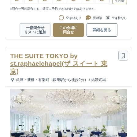
その他
※問合せ可の場合でも、確実に予約できるわけではありません。
空き枠あり
要相談
空き枠なし
一括問合せ
この会場に
詳細を見る
リストに追加
問合せ
THE SUITE TOKYO by
st.raphaelchapel(ザ スイート 東
京)
銀座・新橋・有楽町（銀座駅から徒歩2分）
/
結婚式場