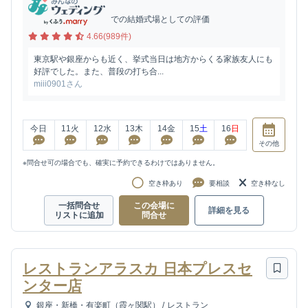
での結婚式場としての評価
4.66(989件)
東京駅や銀座からも近く、挙式当日は地方からくる家族友人にも
好評でした。また、普段の打ち合...
miii0901さん
今日
11
火
12
水
13
木
14
金
15
土
16
日
その他
※問合せ可の場合でも、確実に予約できるわけではありません。
空き枠あり
要相談
空き枠なし
一括問合せ
この会場に
詳細を見る
リストに追加
問合せ
レストランアラスカ 日本プレスセ
ンター店
銀座・新橋・有楽町（霞ヶ関駅）
/
レストラン