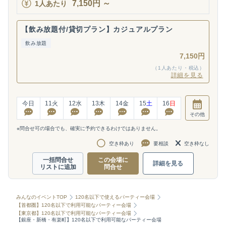
7,150
円
～
1人あたり
【飲み放題付/貸切プラン】カジュアルプラン
飲み放題
7,150円
（1人あたり・税込）
詳細を見る
今日
11
火
12
水
13
木
14
金
15
土
16
日
その他
※問合せ可の場合でも、確実に予約できるわけではありません。
空き枠あり
要相談
空き枠なし
一括問合せ
この会場に
詳細を見る
リストに追加
問合せ
みんなのイベントTOP
120名以下で使えるパーティー会場
【首都圏】120名以下で利用可能なパーティー会場
【東京都】120名以下で利用可能なパーティー会場
【銀座・新橋・有楽町】120名以下で利用可能なパーティー会場