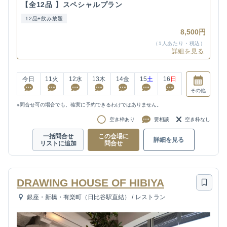
【全12品 】スペシャルプラン
12品+飲み放題
8,500円
（1人あたり・税込）
詳細を見る
今日
11
火
12
水
13
木
14
金
15
土
16
日
その他
※問合せ可の場合でも、確実に予約できるわけではありません。
空き枠あり
要相談
空き枠なし
一括問合せ
この会場に
詳細を見る
リストに追加
問合せ
DRAWING HOUSE OF HIBIYA
銀座・新橋・有楽町（日比谷駅直結）
/
レストラン