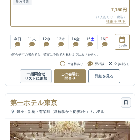
飲み放題
7,150円
（1人あたり・税込）
詳細を見る
今日
11
火
12
水
13
木
14
金
15
土
16
日
その他
※問合せ可の場合でも、確実に予約できるわけではありません。
空き枠あり
要相談
空き枠なし
一括問合せ
この会場に
詳細を見る
リストに追加
問合せ
第一ホテル東京
銀座・新橋・有楽町（新橋駅から徒歩2分）
/
ホテル