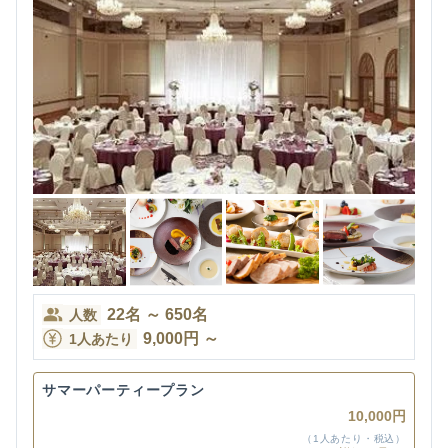
22
名
～
650
名
人数
9,000
円
～
1人あたり
サマーパーティープラン
10,000円
（1人あたり・税込）