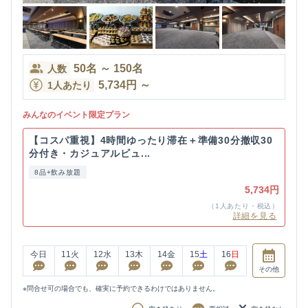
50
名
～
150
名
人数
5,734
円
～
1人あたり
みんなのイベント限定プラン
【コスパ重視】4時間ゆったり滞在＋準備30分撤収30
分付き・カジュアルビュ...
8品+飲み放題
5,734円
（1人あたり・税込）
詳細を見る
今日
11
火
12
水
13
木
14
金
15
土
16
日
その他
※問合せ可の場合でも、確実に予約できるわけではありません。