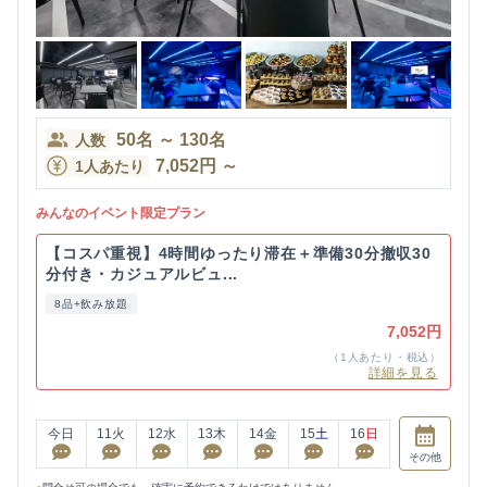
50
名
～
130
名
人数
7,052
円
～
1人あたり
みんなのイベント限定プラン
【コスパ重視】4時間ゆったり滞在＋準備30分撤収30
分付き・カジュアルビュ...
8品+飲み放題
7,052円
（1人あたり・税込）
詳細を見る
今日
11
火
12
水
13
木
14
金
15
土
16
日
その他