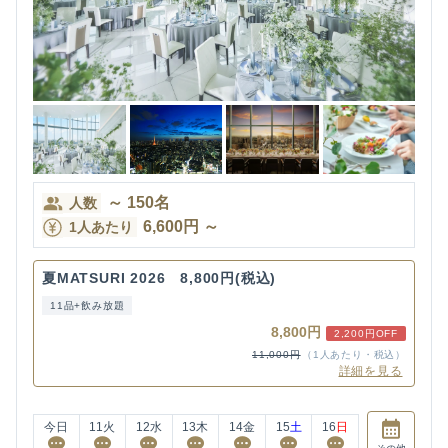
～
150
名
人数
6,600
円
～
1人あたり
夏MATSURI 2026 8,800円(税込)
11品+飲み放題
8,800円
2,200円OFF
11,000円
（1人あたり・税込）
詳細を見る
今日
11
火
12
水
13
木
14
金
15
土
16
日