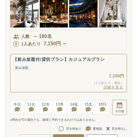
～
180
名
人数
7,150
円
～
1人あたり
【飲み放題付/貸切プラン】カジュアルプラン
飲み放題
7,150円
（1人あたり・税込）
詳細を見る
今日
11
火
12
水
13
木
14
金
15
土
16
日
その他
※問合せ可の場合でも、確実に予約できるわけではありません。
空き枠あり
要相談
空き枠なし