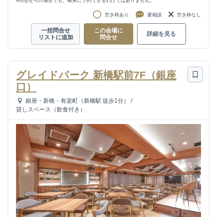
※問合せ可の場合でも、確実に予約できるわけではありません。
空き枠あり
要相談
空き枠なし
一括問合せ
この会場に
詳細を見る
リストに追加
問合せ
グレイドパーク 新橋駅前7F（銀座
口）
銀座・新橋・有楽町（新橋駅 徒歩1分）
/
貸しスペース（飲食付き）