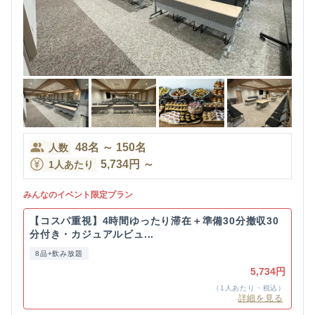
48
名
～
150
名
人数
5,734
円
～
1人あたり
みんなのイベント限定プラン
【コスパ重視】4時間ゆったり滞在＋準備30分撤収30
分付き・カジュアルビュ...
8品+飲み放題
5,734円
（1人あたり・税込）
詳細を見る