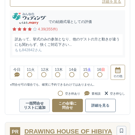
詳細を見る
での結婚式場としての評価
4.39(355件)
訳あって、挙式のみの参加となり、他のゲストの方と動きが違う
にも関わらず、快くご対応下さい...
もも842842さん
今日
11
火
12
水
13
木
14
金
15
土
16
日
その他
※問合せ可の場合でも、確実に予約できるわけではありません。
空き枠あり
要相談
空き枠なし
一括問合せ
この会場に
詳細を見る
リストに追加
問合せ
DRAWING HOUSE OF HIBIYA
PR