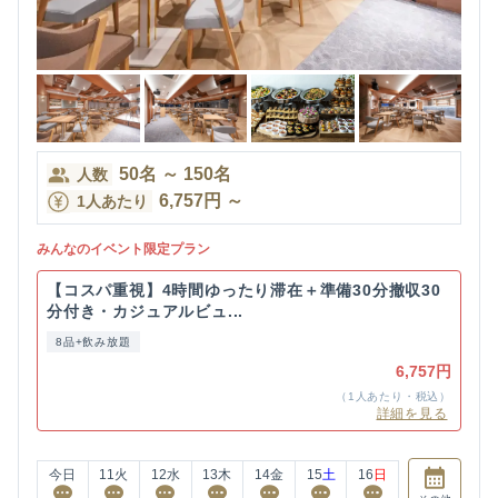
50
名
～
150
名
人数
6,757
円
～
1人あたり
みんなのイベント限定プラン
【コスパ重視】4時間ゆったり滞在＋準備30分撤収30
分付き・カジュアルビュ...
8品+飲み放題
6,757円
（1人あたり・税込）
詳細を見る
今日
11
火
12
水
13
木
14
金
15
土
16
日