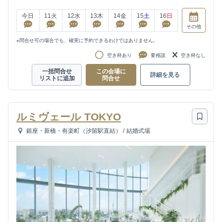
今日
11
火
12
水
13
木
14
金
15
土
16
日
その他
※問合せ可の場合でも、確実に予約できるわけではありません。
空き枠あり
要相談
空き枠なし
一括問合せ
この会場に
詳細を見る
リストに追加
問合せ
ルミヴェール TOKYO
銀座・新橋・有楽町（汐留駅直結）
/
結婚式場