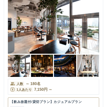
～
180
名
人数
7,150
円
～
1人あたり
【飲み放題付/貸切プラン】カジュアルプラン