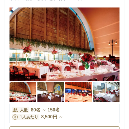
80
名
～
150
名
人数
8,500
円
～
1人あたり