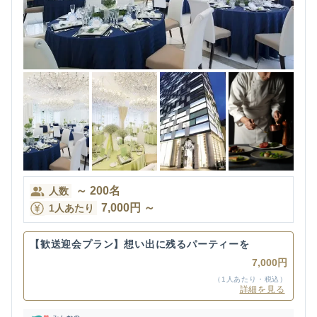
～
200
名
人数
7,000
円
～
1人あたり
【歓送迎会プラン】想い出に残るパーティーを
7,000円
（1人あたり・税込）
詳細を見る