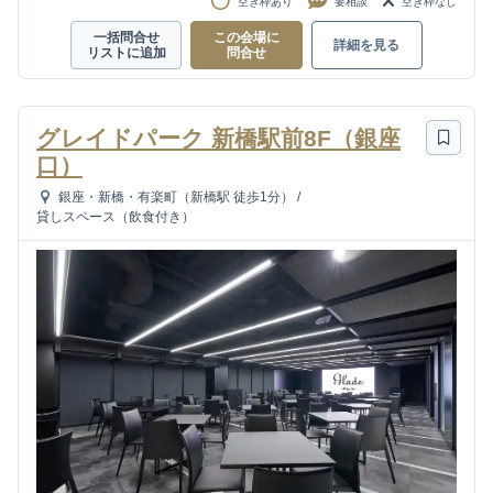
空き枠あり
要相談
空き枠なし
一括問合せ
この会場に
詳細を見る
リストに追加
問合せ
グレイドパーク 新橋駅前8F（銀座
口）
銀座・新橋・有楽町（新橋駅 徒歩1分）
/
貸しスペース（飲食付き）