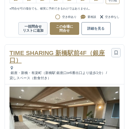
その他
※問合せ可の場合でも、確実に予約できるわけではありません。
空き枠あり
要相談
空き枠なし
一括問合せ
この会場に
詳細を見る
リストに追加
問合せ
TIME SHARING 新橋駅前4F（銀座
口）
銀座・新橋・有楽町（新橋駅 銀座口or6番出口より徒歩1分）
/
貸しスペース（飲食付き）