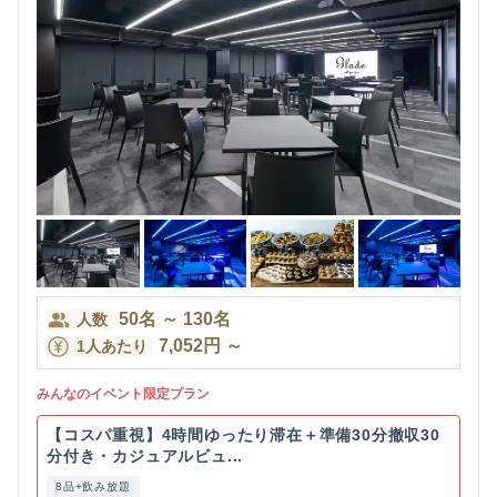
50
名
～
130
名
人数
7,052
円
～
1人あたり
みんなのイベント限定プラン
【コスパ重視】4時間ゆったり滞在＋準備30分撤収30
分付き・カジュアルビュ...
8品+飲み放題