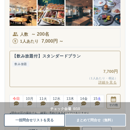
～
200
名
人数
7,000
円
～
1人あたり
【飲み放題付】スタンダードプラン
飲み放題
7,700円
（1人あたり・税込）
詳細を見る
今日
10
月
11
火
12
水
13
木
14
金
15
土
その他
チェック会場
0
/
10
※問合せ可の場合でも、確実に予約できるわけではありません。
一括問合せリストを見る
まとめて問合せ（無料）
空き枠あり
要相談
空き枠なし