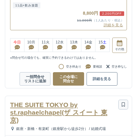
11品+飲み放題
8,800円
2,200円OFF
11,000円
（1人あたり・税込）
詳細を見る
今日
10
月
11
火
12
水
13
木
14
金
15
土
その他
※問合せ可の場合でも、確実に予約できるわけではありません。
空き枠あり
要相談
空き枠なし
一括問合せ
この会場に
詳細を見る
リストに追加
問合せ
THE SUITE TOKYO by
st.raphaelchapel(ザ スイート 東
京)
銀座・新橋・有楽町（銀座駅から徒歩2分）
/
結婚式場