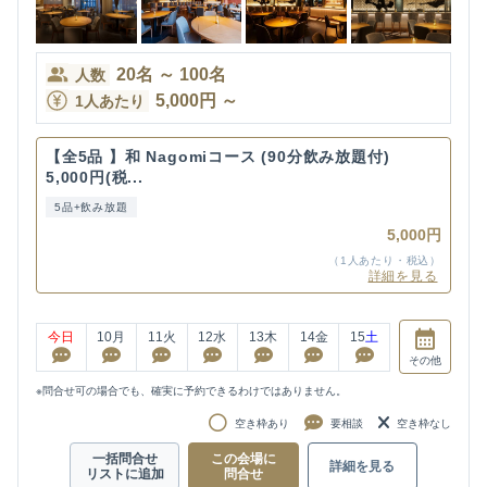
20
名
～
100
名
人数
5,000
円
～
1人あたり
【全5品 】和 Nagomiコース (90分飲み放題付)
5,000円(税...
5品+飲み放題
5,000円
（1人あたり・税込）
詳細を見る
今日
10
月
11
火
12
水
13
木
14
金
15
土
その他
※問合せ可の場合でも、確実に予約できるわけではありません。
空き枠あり
要相談
空き枠なし
一括問合せ
この会場に
詳細を見る
リストに追加
問合せ