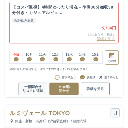
【コスパ重視】4時間ゆったり滞在＋準備30分撤収30
分付き・カジュアルビュ...
8品+飲み放題
5,734円
（1人あたり・税込）
詳細を見る
今日
10
月
11
火
12
水
13
木
14
金
15
土
その他
※問合せ可の場合でも、確実に予約できるわけではありません。
空き枠あり
要相談
空き枠なし
一括問合せ
この会場に
詳細を見る
リストに追加
問合せ
ルミヴェール TOKYO
銀座・新橋・有楽町（汐留駅直結）
/
結婚式場