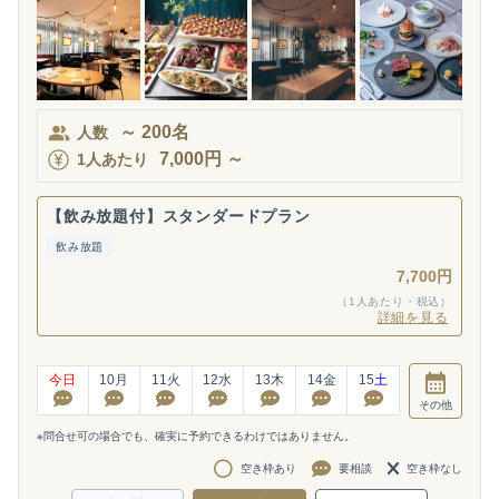
～
200
名
人数
7,000
円
～
1人あたり
【飲み放題付】スタンダードプラン
飲み放題
7,700円
（1人あたり・税込）
詳細を見る
今日
10
月
11
火
12
水
13
木
14
金
15
土
その他
※問合せ可の場合でも、確実に予約できるわけではありません。
空き枠あり
要相談
空き枠なし