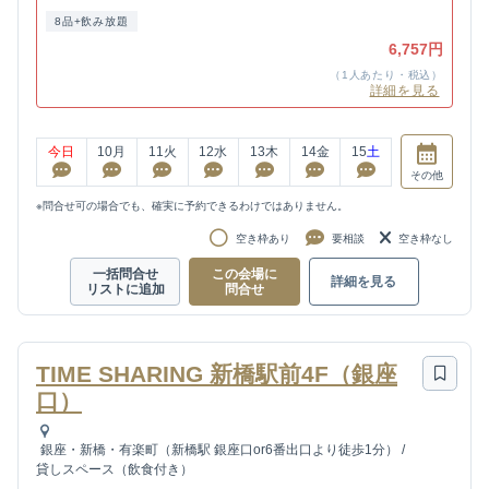
8品+飲み放題
6,757円
（1人あたり・税込）
詳細を見る
今日
10
月
11
火
12
水
13
木
14
金
15
土
その他
※問合せ可の場合でも、確実に予約できるわけではありません。
空き枠あり
要相談
空き枠なし
一括問合せ
この会場に
詳細を見る
リストに追加
問合せ
TIME SHARING 新橋駅前4F（銀座
口）
銀座・新橋・有楽町（新橋駅 銀座口or6番出口より徒歩1分）
/
貸しスペース（飲食付き）