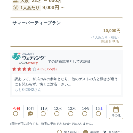
22
名
～
650
名
人数
9,000
円
～
1人あたり
サマーパーティープラン
10,000円
（1人あたり・税込）
詳細を見る
での結婚式場としての評価
4.39(355件)
訳あって、挙式のみの参加となり、他のゲストの方と動きが違う
にも関わらず、快くご対応下さい...
もも842842さん
今日
10
月
11
火
12
水
13
木
14
金
15
土
その他
※問合せ可の場合でも、確実に予約できるわけではありません。
空き枠あり
要相談
空き枠なし