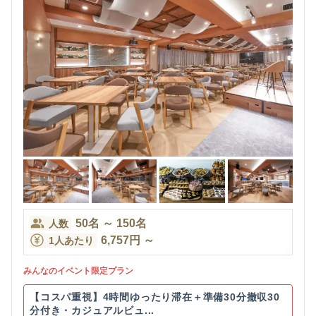
50
名
～
150
名
人数
6,757
円
～
1人あたり
みんなのイベント限定プラン
【コスパ重視】4時間ゆったり滞在＋準備30分撤収30
分付き・カジュアルビュ...