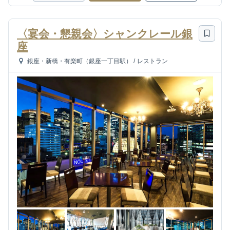
〈宴会・懇親会〉シャンクレール銀
座
銀座・新橋・有楽町（銀座一丁目駅）
/
レストラン