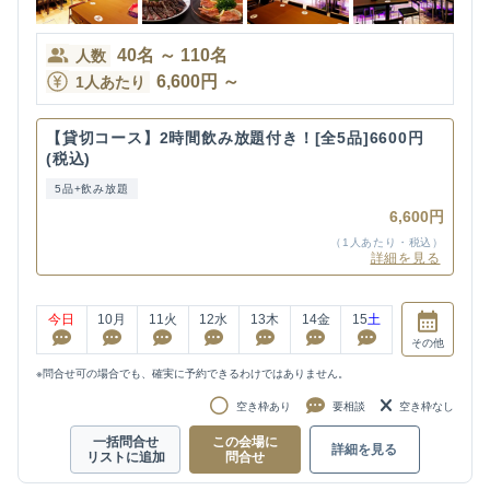
40
名
～
110
名
人数
6,600
円
～
1人あたり
【貸切コース】2時間飲み放題付き！[全5品]6600円
(税込)
5品+飲み放題
6,600円
（1人あたり・税込）
詳細を見る
今日
10
月
11
火
12
水
13
木
14
金
15
土
その他
※問合せ可の場合でも、確実に予約できるわけではありません。
空き枠あり
要相談
空き枠なし
一括問合せ
この会場に
詳細を見る
リストに追加
問合せ