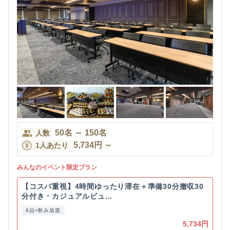
50
名
～
150
名
人数
5,734
円
～
1人あたり
みんなのイベント限定プラン
【コスパ重視】4時間ゆったり滞在＋準備30分撤収30
分付き・カジュアルビュ...
8品+飲み放題
5,734円