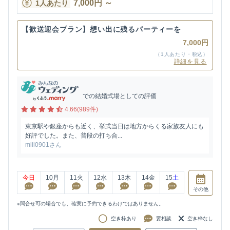
7,000
円
～
1人あたり
【歓送迎会プラン】想い出に残るパーティーを
7,000円
（1人あたり・税込）
詳細を見る
での結婚式場としての評価
4.66(989件)
東京駅や銀座からも近く、挙式当日は地方からくる家族友人にも
好評でした。また、普段の打ち合...
miii0901さん
今日
10
月
11
火
12
水
13
木
14
金
15
土
その他
※問合せ可の場合でも、確実に予約できるわけではありません。
空き枠あり
要相談
空き枠なし