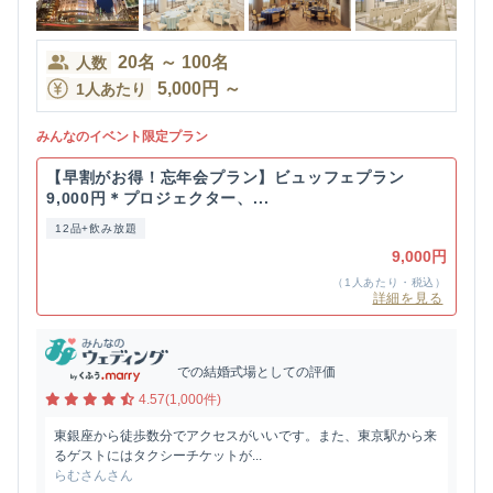
20
名
～
100
名
人数
5,000
円
～
1人あたり
みんなのイベント限定プラン
【早割がお得！忘年会プラン】ビュッフェプラン
9,000円＊プロジェクター、...
12品+飲み放題
9,000円
（1人あたり・税込）
詳細を見る
での結婚式場としての評価
4.57(1,000件)
東銀座から徒歩数分でアクセスがいいです。また、東京駅から来
るゲストにはタクシーチケットが...
らむさんさん