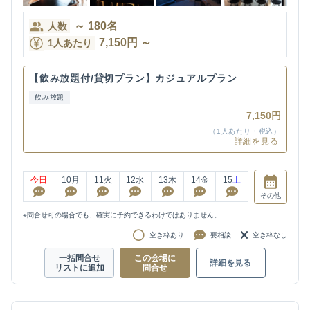
～
180
名
人数
7,150
円
～
1人あたり
【飲み放題付/貸切プラン】カジュアルプラン
飲み放題
7,150円
（1人あたり・税込）
詳細を見る
今日
10
月
11
火
12
水
13
木
14
金
15
土
その他
※問合せ可の場合でも、確実に予約できるわけではありません。
空き枠あり
要相談
空き枠なし
一括問合せ
この会場に
詳細を見る
リストに追加
問合せ