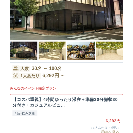
30
名
～
100
名
人数
6,292
円
～
1人あたり
みんなのイベント限定プラン
【コスパ重視】4時間ゆったり滞在＋準備30分撤収30
分付き・カジュアルビュ...
8品+飲み放題
6,292円
（1人あたり・税込）
詳細を見る