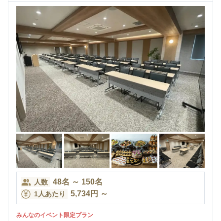
48
名
～
150
名
人数
5,734
円
～
1人あたり
みんなのイベント限定プラン