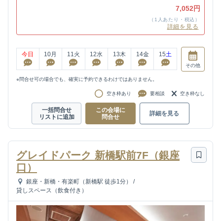
7,052円
（1人あたり・税込）
詳細を見る
今日
10
月
11
火
12
水
13
木
14
金
15
土
その他
※問合せ可の場合でも、確実に予約できるわけではありません。
空き枠あり
要相談
空き枠なし
一括問合せ
この会場に
詳細を見る
リストに追加
問合せ
グレイドパーク 新橋駅前7F（銀座
口）
銀座・新橋・有楽町（新橋駅 徒歩1分）
/
貸しスペース（飲食付き）