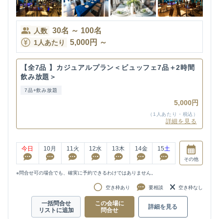
30
名
～
100
名
人数
5,000
円
～
1人あたり
【全7品 】カジュアルプラン＜ビュッフェ7品＋2時間
飲み放題＞
7品+飲み放題
5,000円
（1人あたり・税込）
詳細を見る
今日
10
月
11
火
12
水
13
木
14
金
15
土
その他
※問合せ可の場合でも、確実に予約できるわけではありません。
空き枠あり
要相談
空き枠なし
一括問合せ
この会場に
詳細を見る
リストに追加
問合せ