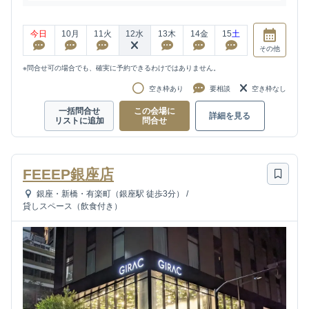
今日
10
月
11
火
12
水
13
木
14
金
15
土
その他
※問合せ可の場合でも、確実に予約できるわけではありません。
空き枠あり
要相談
空き枠なし
一括問合せ
この会場に
詳細を見る
リストに追加
問合せ
FEEEP銀座店
銀座・新橋・有楽町（銀座駅 徒歩3分）
/
貸しスペース（飲食付き）