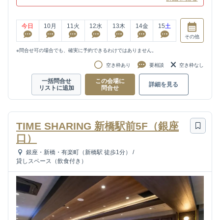
今日
10
月
11
火
12
水
13
木
14
金
15
土
その他
※問合せ可の場合でも、確実に予約できるわけではありません。
空き枠あり
要相談
空き枠なし
一括問合せ
この会場に
詳細を見る
リストに追加
問合せ
TIME SHARING 新橋駅前5F（銀座
口）
銀座・新橋・有楽町（新橋駅 徒歩1分）
/
貸しスペース（飲食付き）