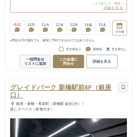
（1人あたり・税込）
詳細を見る
今日
10
月
11
火
12
水
13
木
14
金
15
土
その他
※問合せ可の場合でも、確実に予約できるわけではありません。
空き枠あり
要相談
空き枠なし
一括問合せ
この会場に
詳細を見る
リストに追加
問合せ
グレイドパーク 新橋駅前8F（銀座
口）
銀座・新橋・有楽町（新橋駅 徒歩1分）
/
貸しスペース（飲食付き）