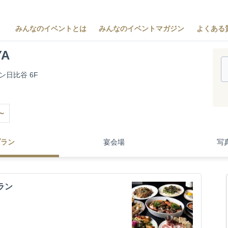
みんなのイベントとは
みんなのイベントマガジン
よくある
YA
ン日比谷 6F
～
プラン
宴会場
写
ラン