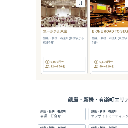
第一ホテル東京
B ONE ROAD TO STA
銀座・新橋・有楽町(新橋駅から
銀座・新橋・有楽町(銀座駅
徒歩2分)
3分)
9,000円〜
6,600円〜
22〜650名
40〜110名
銀座・新橋・有楽町エリ
銀座・新橋・有楽町
銀座・新橋・有楽町
会議・打合せ
オフサイトミーティン
銀座・新橋・有楽町
銀座・新橋・有楽町