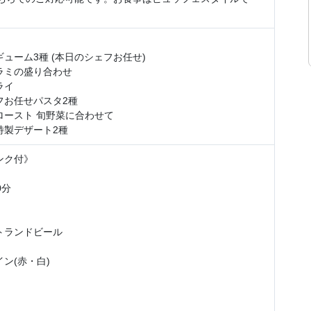
》
ューム3種 (本日のシェフお任せ)
ラミの盛り合わせ
ライ
フお任せパスタ2種
ロースト 旬野菜に合わせて
特製デザート2種
ンク付》
0分
トランドビール
ン(赤・白)