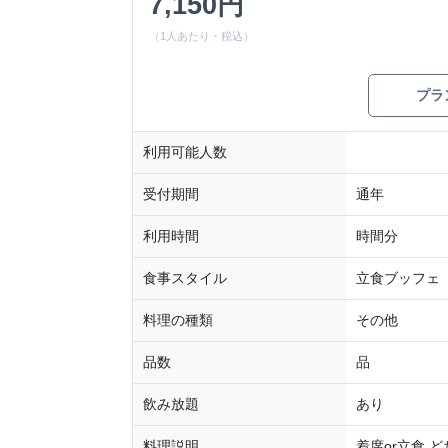
7,150円
（1人あたり・税込）
プラ
利用可能人数
受付期間
通年
利用時間
時間分
食事スタイル
立食ブッフェ
料理の種類
その他
品数
品
飲み放題
あり
料理説明
着席or立食