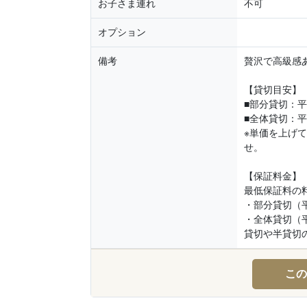
お子さま連れ
不可
オプション
備考
贅沢で高級感
【貸切目安】
■部分貸切：平
■全体貸切：平
※単価を上げ
せ。
【保証料金】
最低保証料の
・部分貸切（平
・全体貸切（平
貸切や半貸切
この