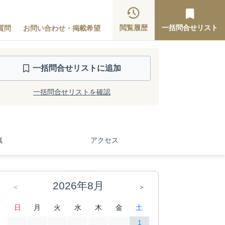
閲覧履歴
一括問合せリスト
質問
お問い合わせ・掲載希望
一括問合せ
リストに追加
一括問合せリストを確認
真
アクセス
2026年8月
＜
＞
日
月
火
水
木
金
土
1