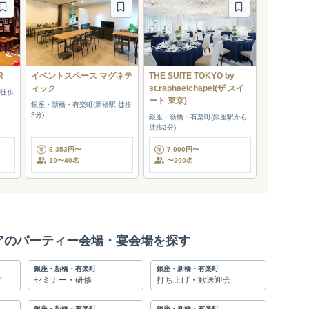
R
イベントスペース マグネテ
THE SUITE TOKYO by
ィック
st.raphaelchapel(ザ スイ
 徒歩
ート 東京)
銀座・新橋・有楽町(新橋駅 徒歩
3分)
銀座・新橋・有楽町(銀座駅から
徒歩2分)
6,353円〜
7,000円〜
10〜40名
〜200名
アのパーティー会場・宴会場を探す
銀座・新橋・有楽町
銀座・新橋・有楽町
グ
セミナー・研修
打ち上げ・歓送迎会
銀座・新橋・有楽町
銀座・新橋・有楽町