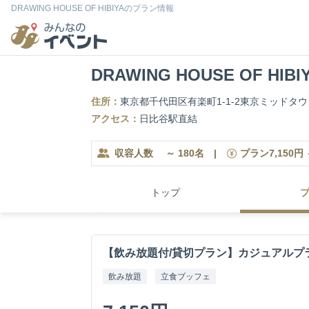
DRAWING HOUSE OF HIBIYAのプラン情報
DRAWING HOUSE OF HIBI
住所：
東京都千代田区有楽町1-1-2東京ミッドタウ
アクセス：
日比谷駅直結
収容人数
～
180
名
|
プラン
7,150
円
トップ
【飲み放題付/貸切プラン】カジュアルプ
飲み放題
立食ブッフェ