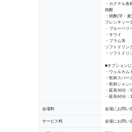
・カクテル各
焼酎
・焼酎(芋・麦
フレンチソー
・ブルーベリ
・キウイ
・プラム等
ソフトドリン
・ソフトドリ
■オプション
・ウェルカムド
・乾杯スパーク
・乾杯シャンパ
・延長30分：5
・延長60分：1
会場料
会場にお問い
サービス料
会場にお問い