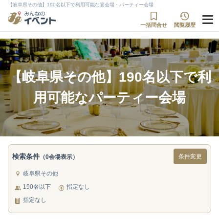
【岐阜県その他】190名以下で利用可能な宴会場・パーティー会場
一括問合せ
閲覧履歴
【岐阜県その他】190名以下で利
用可能なパーティー会場
検索条件
条件変更
（0会場表示）
岐阜県その他
190名以下
指定なし
指定なし