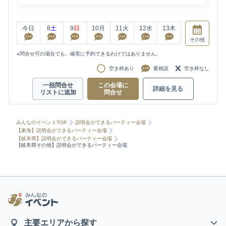
今日
8
土
9
日
10
月
11
火
12
水
13
木
その他
※問合せ可の場合でも、確実に予約できるわけではありません。
空き枠あり
要相談
空き枠なし
一括問合せ
この会場に
詳細を見る
リストに追加
問合せ
みんなのイベントTOP
説明会ができるパーティー会場
【東海】説明会ができるパーティー会場
【岐阜県】説明会ができるパーティー会場
【岐阜県その他】説明会ができるパーティー会場
主要エリアから探す