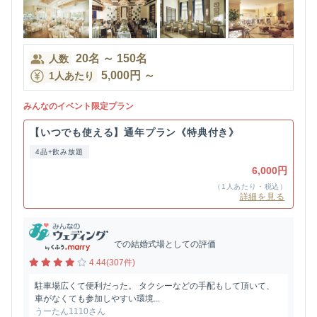
20
名
～
150
名
人数
5,000
円
～
1人あたり
みんなのイベント限定プラン
【いつでも使える】通年プラン《特典付き》
4品+飲み放題
6,000円
（1人あたり・税込）
詳細を見る
での結婚式場としての評価
4.44(307件)
駐車場広くて便利だった。 タクシーなどの手配もして頂いて、
車がなくても参加しやすい環境...
うーたん1110さん