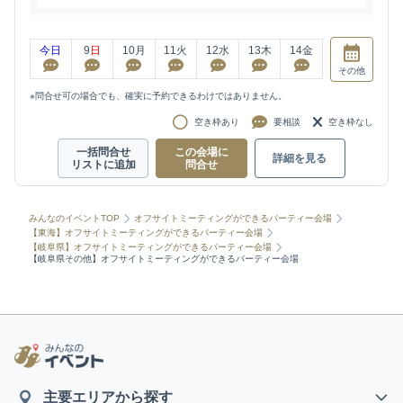
今日
9
日
10
月
11
火
12
水
13
木
14
金
その他
※問合せ可の場合でも、確実に予約できるわけではありません。
空き枠あり
要相談
空き枠なし
一括問合せ
この会場に
詳細を見る
リストに追加
問合せ
みんなのイベントTOP
オフサイトミーティングができるパーティー会場
【東海】オフサイトミーティングができるパーティー会場
【岐阜県】オフサイトミーティングができるパーティー会場
【岐阜県その他】オフサイトミーティングができるパーティー会場
主要エリアから探す