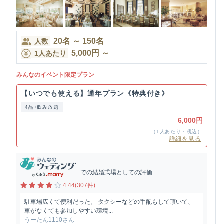
20
名
～
150
名
人数
5,000
円
～
1人あたり
みんなのイベント限定プラン
【いつでも使える】通年プラン《特典付き》
4品+飲み放題
6,000円
（1人あたり・税込）
詳細を見る
での結婚式場としての評価
4.44(307件)
駐車場広くて便利だった。 タクシーなどの手配もして頂いて、
車がなくても参加しやすい環境...
うーたん1110さん