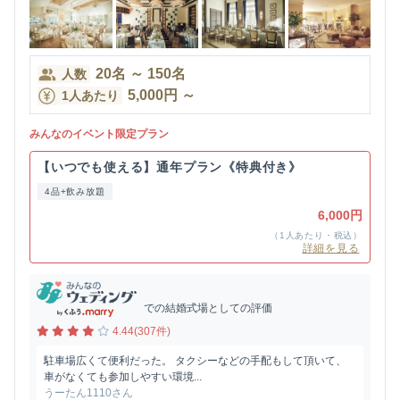
20
名
～
150
名
人数
5,000
円
～
1人あたり
みんなのイベント限定プラン
【いつでも使える】通年プラン《特典付き》
4品+飲み放題
6,000円
（1人あたり・税込）
詳細を見る
での結婚式場としての評価
4.44(307件)
駐車場広くて便利だった。 タクシーなどの手配もして頂いて、
車がなくても参加しやすい環境...
うーたん1110さん