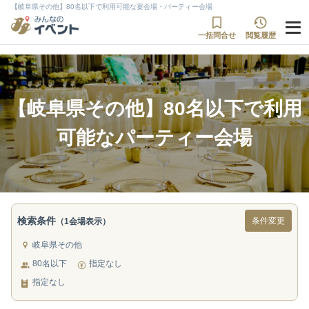
【岐阜県その他】80名以下で利用可能な宴会場・パーティー会場
一括問合せ
閲覧履歴
【岐阜県その他】80名以下で利用
可能なパーティー会場
検索条件
条件変更
（1会場表示）
岐阜県その他
80名以下
指定なし
指定なし