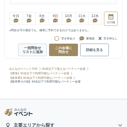
今日
7
金
8
土
9
日
10
月
11
火
12
水
その他
※問合せ可の場合でも、確実に予約できるわけではありません。
空き枠あり
要相談
空き枠なし
一括問合せ
この会場に
詳細を見る
リストに追加
問合せ
みんなのイベントTOP
80名以下で使えるパーティー会場
【東海】80名以下で利用可能なパーティー会場
【岐阜県】80名以下で利用可能なパーティー会場
【岐阜県その他】80名以下で利用可能なパーティー会場
主要エリアから探す