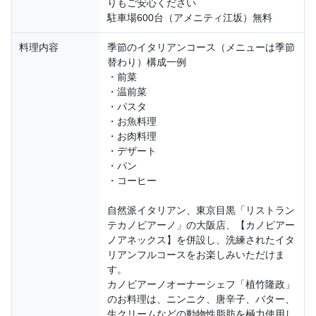
りもご安心ください
駐車場600台（アメニティ江坂）無料
料理内容
季節のイタリアンコース（メニューは季節
替わり）構成一例
・前菜
・温前菜
・パスタ
・お魚料理
・お肉料理
・デザート
・パン
・コーヒー
自然派イタリアン、東京目黒「リストラン
テカノビアーノ」の大阪店、【カノビアー
ノアネックス】を併設し、洗練されたイタ
リアンフルコースをお楽しみいただけま
す。
カノビアーノオーナーシェフ「植竹隆政」
のお料理は、ニンニク、唐辛子、バター、
生クリームなどの動物性脂肪を極力使用し