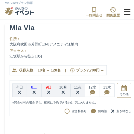
Mia Viaのプラン情報
一括問合せ
閲覧履歴
Mia Via
住所：
大阪府吹田市芳野町13-8アメニティ江坂内
アクセス：
江坂駅から徒歩10分
収容人数
10
名
～
120
名
|
プラン
7,700
円
～
今日
8土
9日
10月
11火
12水
13木
その他
※問合せ可の場合でも、確実に予約できるわけではありません。
空き枠あり
要相談
空き枠なし