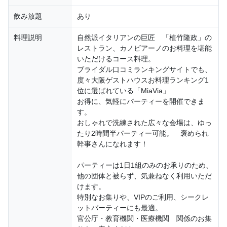
飲み放題
あり
料理説明
自然派イタリアンの巨匠 「植竹隆政」の
レストラン、カノビアーノのお料理を堪能
いただけるコース料理。
ブライダル口コミランキングサイトでも、
度々大阪ゲストハウスお料理ランキング1
位に選ばれている「MiaVia」
お得に、気軽にパーティーを開催できま
す。
おしゃれで洗練された広々な会場は、ゆっ
たり2時間半パーティー可能。 褒められ
幹事さんになれます！
パーティーは1日1組のみのお承りのため、
他の団体と被らず、気兼ねなく利用いただ
けます。
特別なお集りや、VIPのご利用、シークレ
ットパーティーにも最適。
官公庁・教育機関・医療機関 関係のお集