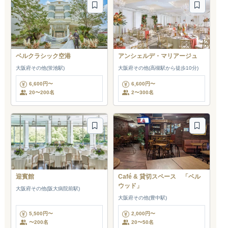
ベルクラシック空港
アンシェルデ・マリアージュ
大阪府その他(蛍池駅)
大阪府その他(高槻駅から徒歩10分)
6,600円〜
6,600円〜
20〜200名
2〜300名
迎賓館
Café & 貸切スペース 「ベル
ウッド」
大阪府その他(阪大病院前駅)
大阪府その他(豊中駅)
5,500円〜
2,000円〜
〜200名
20〜50名