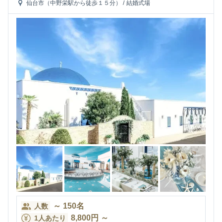
仙台市（中野栄駅から徒歩１５分）
/
結婚式場
～
150
名
人数
8,800
円
～
1人あたり