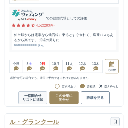
での結婚式場としての評価
4.52(283件)
仙台駅からは電車なら仙石線に乗るとすぐ来れて、送迎バスもあ
るから楽です。 式場の周りに...
haruuuuuuuuuさん
今日
8
土
9
日
10
月
11
火
12
水
13
木
その他
※問合せ可の場合でも、確実に予約できるわけではありません。
空き枠あり
要相談
空き枠なし
一括問合せ
この会場に
詳細を見る
リストに追加
問合せ
ル・グランクール