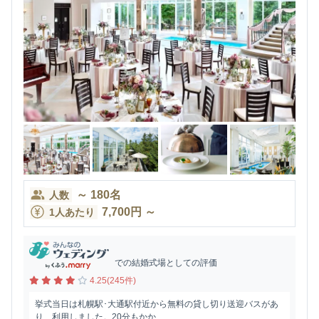
～
180
名
人数
7,700
円
～
1人あたり
での結婚式場としての評価
4.25(245件)
挙式当日は札幌駅･大通駅付近から無料の貸し切り送迎バスがあ
り、利用しました。20分もかか...