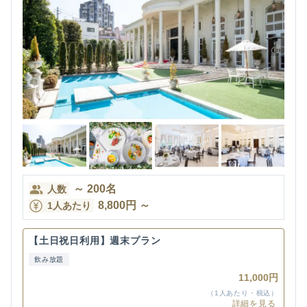
～
200
名
人数
8,800
円
～
1人あたり
【土日祝日利用】週末プラン
飲み放題
11,000円
（1人あたり・税込）
詳細を見る