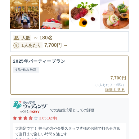
～
180
名
人数
7,700
円
～
1人あたり
2025年パーティープラン
6品+飲み放題
7,700円
（1人あたり・税込）
詳細を見る
での結婚式場としての評価
3.65(32件)
大満足です！ 担当の方や会場スタッフ皆様のお陰で打合せ含め
て当日まで楽しい時間を過ごす...