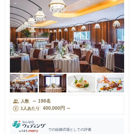
～
198
名
人数
400,000
円
～
1人あたり
での結婚式場としての評価