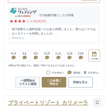
での結婚式場としての評価
4.40(341件)
地下鉄駅から無料送迎バスがあり利用しました。帰りはバスでは
なくタクシーを利用しましたが、...
rinnoさん
今日
8
土
9
日
10
月
11
火
12
水
13
木
その他
※問合せ可の場合でも、確実に予約できるわけではありません。
空き枠あり
要相談
空き枠なし
一括問合せ
この会場に
詳細を見る
リストに追加
問合せ
プライベートリゾート カリメーラ