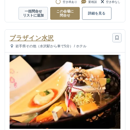
空き枠あり
要相談
空き枠なし
一括問合せ
この会場に
詳細を見る
リストに追加
問合せ
プラザイン水沢
岩手県その他（水沢駅から車で5分）
/
ホテル