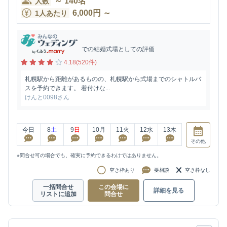
～
140
名
人数
6,000
円
～
1人あたり
での結婚式場としての評価
4.18(520件)
札幌駅から距離があるものの、札幌駅から式場までのシャトルバ
スを予約できます。 着付けな...
けんと0098さん
今日
8
土
9
日
10
月
11
火
12
水
13
木
その他
※問合せ可の場合でも、確実に予約できるわけではありません。
空き枠あり
要相談
空き枠なし
一括問合せ
この会場に
詳細を見る
リストに追加
問合せ