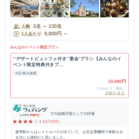
2
名
～
130
名
人数
8,000
円
～
1人あたり
みんなのイベント限定プラン
‘’デザートビュッフェ付き‘’宴会‘プラン【みんなのイ
ベント限定特典付きプ...
6品+飲み放題
10,000円
（1人あたり・税込）
詳細を見る
での結婚式場としての評価
4.43(720件)
最寄駅からはシャトルバスが出ていて、公共交通機関で来館され
る方にも便利だと思いました。