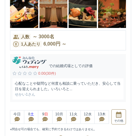
～
3000
名
人数
6,000
円
～
1人あたり
での結婚式場としての評価
0.00(30件)
心配なことや疑問など何度も相談に乗っていただき、安心して当
日を迎えられました。いろいろと...
せかい1さん
今日
8
土
9
日
10
月
11
火
12
水
13
木
その他
※問合せ可の場合でも、確実に予約できるわけではありません。