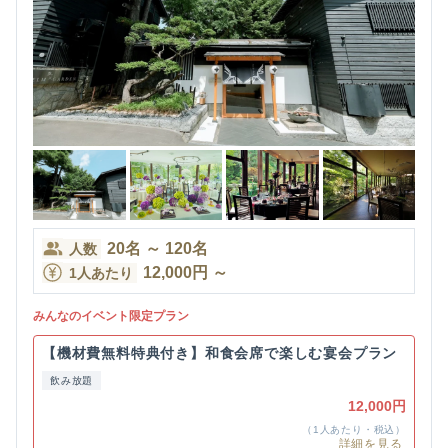
20
名
～
120
名
人数
12,000
円
～
1人あたり
みんなのイベント限定プラン
【機材費無料特典付き】和食会席で楽しむ宴会プラン
飲み放題
12,000円
（1人あたり・税込）
詳細を見る