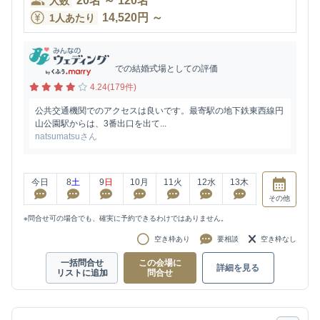
20
名
～
120
名
人数
14,520
円
～
1人あたり
での結婚式場としての評価
4.24(179件)
公共交通機関でのアクセスは良いです。最寄駅の地下鉄東西線円
山公園駅からは、3番出口を出て...
natsumatsuさん
今日
8
土
9
日
10
月
11
火
12
水
13
木
その他
※問合せ可の場合でも、確実に予約できるわけではありません。
空き枠あり
要相談
空き枠なし
一括問合せ
この会場に
詳細を見る
リストに追加
問合せ