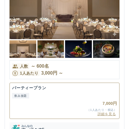
～
600
名
人数
3,000
円
～
1人あたり
パーティープラン
飲み放題
7,000円
（1人あたり・税込）
詳細を見る