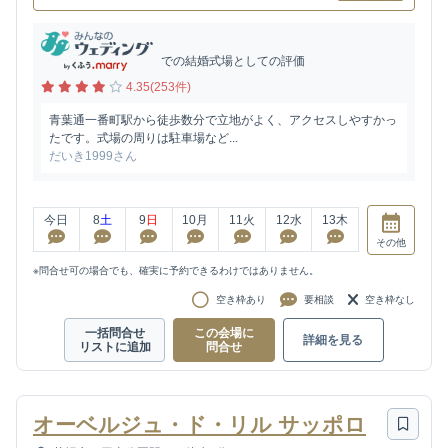
での結婚式場としての評価
4.35(253件)
青葉通一番町駅から徒歩数分で立地がよく、アクセスしやすかっ
たです。式場の周りは駐車場など...
だいき1999さん
今日
8
土
9
日
10
月
11
火
12
水
13
木
その他
※問合せ可の場合でも、確実に予約できるわけではありません。
空き枠あり
要相談
空き枠なし
一括問合せ
この会場に
詳細を見る
リストに追加
問合せ
オーベルジュ・ド・リル サッポロ