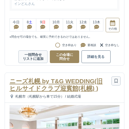
インどんさん
今日
8
土
9
日
10
月
11
火
12
水
13
木
その他
※問合せ可の場合でも、確実に予約できるわけではありません。
空き枠あり
要相談
空き枠なし
一括問合せ
この会場に
詳細を見る
リストに追加
問合せ
ニーズ札幌 by T&G WEDDING(旧
ヒルサイドクラブ迎賓館(札幌) )
札幌市（札幌駅から車で15分）
/
結婚式場