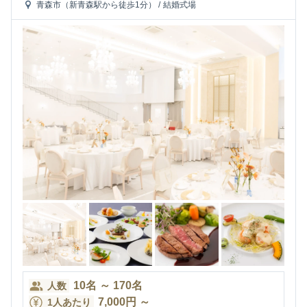
青森市（新青森駅から徒歩1分）
/
結婚式場
10
名
～
170
名
人数
7,000
円
～
1人あたり