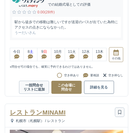
での結婚式場としての評価
0.00(28件)
駅から徒歩での移動は難しいですが送迎のバスが出ていた為特に
アクセスの点きにならなかった。
うーだいさん
今日
8
土
9
日
10
月
11
火
12
水
13
木
その他
※問合せ可の場合でも、確実に予約できるわけではありません。
空き枠あり
要相談
空き枠なし
一括問合せ
この会場に
詳細を見る
リストに追加
問合せ
レストランMINAMI
札幌市（札幌駅）
/
レストラン