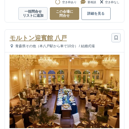
空き枠あり
要相談
空き枠なし
一括問合せ
この会場に
詳細を見る
リストに追加
問合せ
モルトン迎賓館 八戸
青森県その他（本八戸駅から車で10分）
/
結婚式場