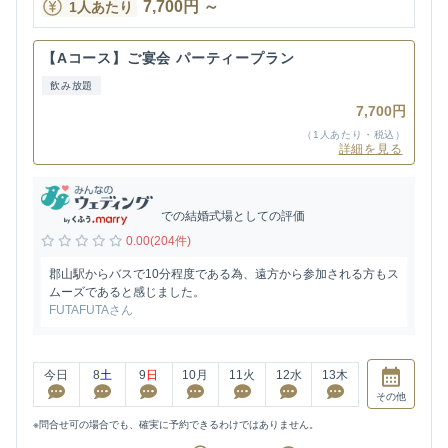
7,700
円
～
1人あたり
【Aコース】ご宴会 パーティープラン
飲み放題
7,700円
（1人あたり・税込）
詳細を見る
での結婚式場としての評価
0.00(204件)
郡山駅からバスで10分程度である為、遠方から参加される方もス
ムーズであると感じました。
FUTAFUTAさん
今日
8
土
9
日
10
月
11
火
12
水
13
木
その他
※問合せ可の場合でも、確実に予約できるわけではありません。