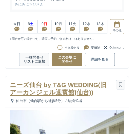
みにみにちびさん
今日
8
土
9
日
10
月
11
火
12
水
13
木
その他
※問合せ可の場合でも、確実に予約できるわけではありません。
空き枠あり
要相談
空き枠なし
一括問合せ
この会場に
詳細を見る
リストに追加
問合せ
ニーズ仙台 by T&G WEDDING(旧
アーカンジェル迎賓館(仙台))
仙台市（仙台駅から徒歩5分）
/
結婚式場