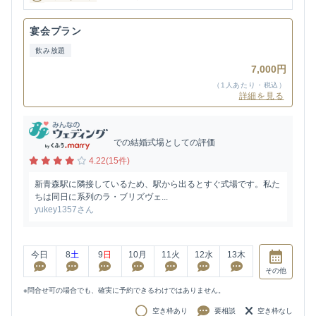
宴会プラン
飲み放題
7,000円
（1人あたり・税込）
詳細を見る
での結婚式場としての評価
4.22(15件)
新青森駅に隣接しているため、駅から出るとすぐ式場です。私た
ちは同日に系列のラ・ブリズヴェ...
yukey1357さん
今日
8
土
9
日
10
月
11
火
12
水
13
木
その他
※問合せ可の場合でも、確実に予約できるわけではありません。
空き枠あり
要相談
空き枠なし