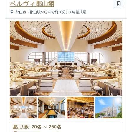
ベルヴィ郡山館
郡山市（郡山駅から車で約10分）
/
結婚式場
20
名
～
250
名
人数