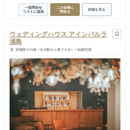
一括問合せ
この会場に
詳細を見る
リストに追加
問合せ
ウェディングハウス アインパルラ
浦島
宮城県その他（古川駅から車で５分）
/
結婚式場