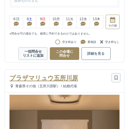
みみちのりさん
今日
8
土
9
日
10
月
11
火
12
水
13
木
その他
※問合せ可の場合でも、確実に予約できるわけではありません。
空き枠あり
要相談
空き枠なし
一括問合せ
この会場に
詳細を見る
リストに追加
問合せ
プラザマリュウ五所川原
青森県その他（五所川原駅）
/
結婚式場