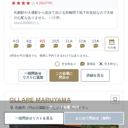
4.28(47件)
札幌駅や大通駅から徒歩で歩ける距離間で地下街直結なので天候
の心配もありません。 バス停...
ssss100000さん
今日
8
土
9
日
10
月
11
火
12
水
13
木
その他
※問合せ可の場合でも、確実に予約できるわけではありません。
空き枠あり
要相談
空き枠なし
一括問合せ
この会場に
詳細を見る
リストに追加
問合せ
GLLARE MARUYAMA
チェック会場
0
/
10
札幌市（円山公園駅から徒歩1分）
/
レストラン
一括問合せリストを見る
まとめて問合せ（無料）