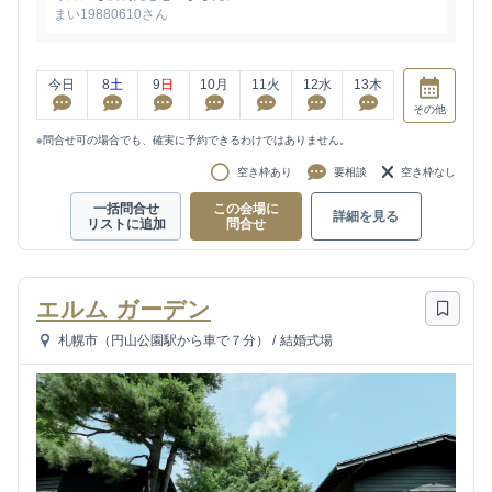
まい19880610さん
今日
8
土
9
日
10
月
11
火
12
水
13
木
その他
※問合せ可の場合でも、確実に予約できるわけではありません。
空き枠あり
要相談
空き枠なし
一括問合せ
この会場に
詳細を見る
リストに追加
問合せ
エルム ガーデン
札幌市（円山公園駅から車で７分）
/
結婚式場