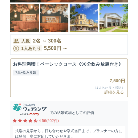
2
名
～
300
名
人数
5,500
円
～
1人あたり
お料理満喫！ベーシックコース《90分飲み放題付き》
7品+飲み放題
7,500円
（1人あたり・税込）
詳細を見る
での結婚式場としての評価
4.56(202件)
式場の見学から，打ち合わせや挙式当日まで，プランナーの方に
は懇切丁寧に対応していただきま...