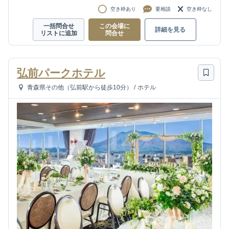
空き枠あり
要相談
空き枠なし
一括問合せ
この会場に
詳細を見る
リストに追加
問合せ
弘前パークホテル
青森県その他（弘前駅から徒歩10分）
/
ホテル