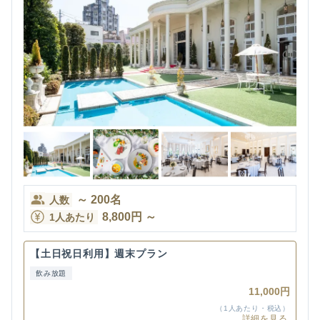
～
200
名
人数
8,800
円
～
1人あたり
【土日祝日利用】週末プラン
飲み放題
11,000円
（1人あたり・税込）
詳細を見る