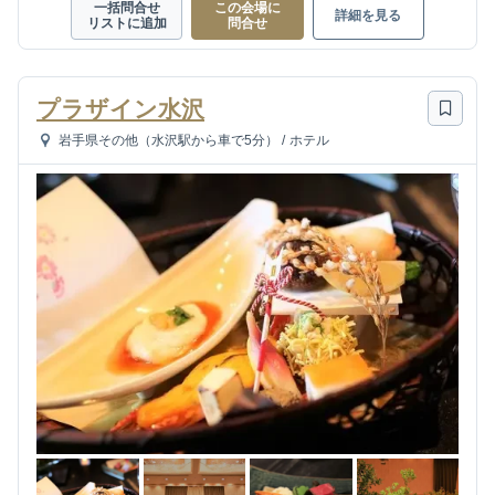
一括問合せ
この会場に
詳細を見る
リストに追加
問合せ
プラザイン水沢
岩手県その他（水沢駅から車で5分）
/
ホテル