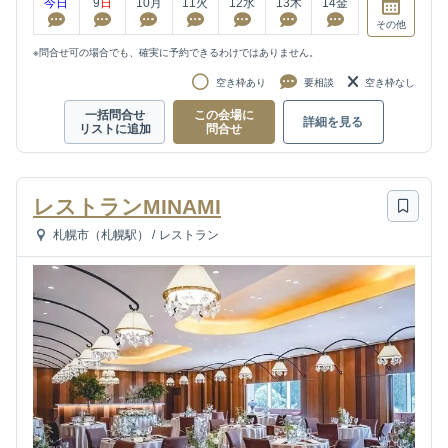
今日
9
日
10
月
11
火
12
水
13
木
14
金
その他
※問合せ可の場合でも、確実に予約できるわけではありません。
空き枠あり
要相談
空き枠なし
一括問合せ
この会場に
詳細を見る
リストに追加
問合せ
レストランMINAMI
札幌市（札幌駅）
/
レストラン