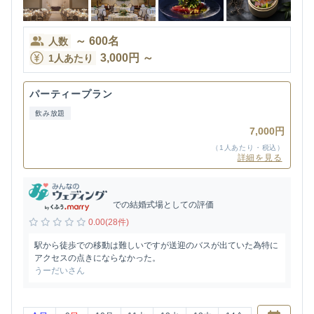
～
600
名
人数
3,000
円
～
1人あたり
パーティープラン
飲み放題
7,000円
（1人あたり・税込）
詳細を見る
での結婚式場としての評価
0.00(28件)
駅から徒歩での移動は難しいですが送迎のバスが出ていた為特に
アクセスの点きにならなかった。
うーだいさん