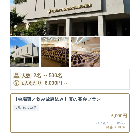
2
名
～
500
名
人数
6,000
円
～
1人あたり
【会場費／飲み放題込み】夏の宴会プラン
7品+飲み放題
6,000円
（1人あたり・税込）
詳細を見る