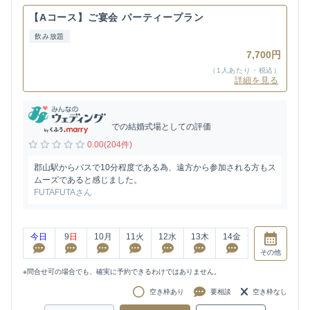
【Aコース】ご宴会 パーティープラン
飲み放題
7,700円
（1人あたり・税込）
詳細を見る
での結婚式場としての評価
0.00(204件)
郡山駅からバスで10分程度である為、遠方から参加される方もス
ムーズであると感じました。
FUTAFUTAさん
今日
9
日
10
月
11
火
12
水
13
木
14
金
その他
※問合せ可の場合でも、確実に予約できるわけではありません。
空き枠あり
要相談
空き枠なし