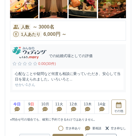
～
3000
名
人数
6,000
円
～
1人あたり
での結婚式場としての評価
0.00(30件)
心配なことや疑問など何度も相談に乗っていただき、安心して当
日を迎えられました。いろいろと...
せかい1さん
今日
9
日
10
月
11
火
12
水
13
木
14
金
その他
※問合せ可の場合でも、確実に予約できるわけではありません。
空き枠あり
要相談
空き枠なし