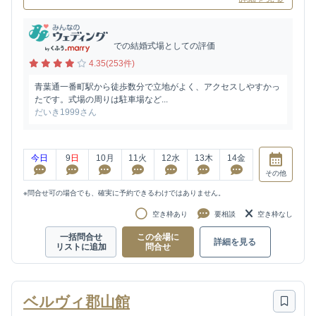
での結婚式場としての評価
4.35(253件)
青葉通一番町駅から徒歩数分で立地がよく、アクセスしやすかっ
たです。式場の周りは駐車場など...
だいき1999さん
今日
9
日
10
月
11
火
12
水
13
木
14
金
その他
※問合せ可の場合でも、確実に予約できるわけではありません。
空き枠あり
要相談
空き枠なし
一括問合せ
この会場に
詳細を見る
リストに追加
問合せ
ベルヴィ郡山館