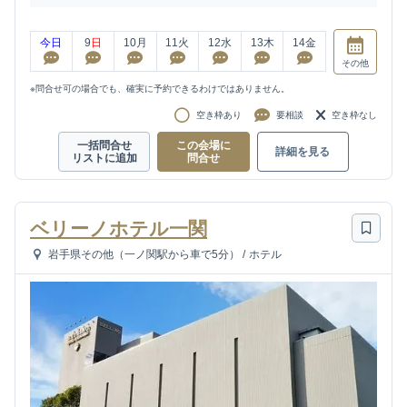
今日
9
日
10
月
11
火
12
水
13
木
14
金
その他
※問合せ可の場合でも、確実に予約できるわけではありません。
空き枠あり
要相談
空き枠なし
一括問合せ
この会場に
詳細を見る
リストに追加
問合せ
ベリーノホテル一関
岩手県その他（一ノ関駅から車で5分）
/
ホテル