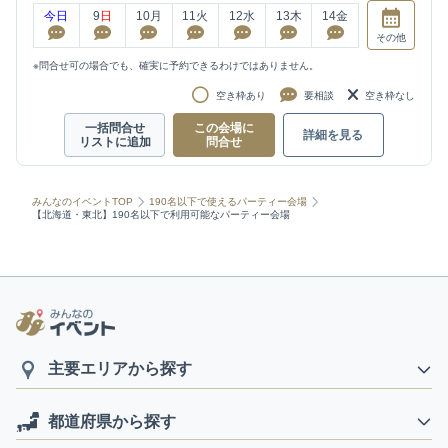
今日
9
日
10
月
11
火
12
水
13
木
14
金
その他
※問合せ可の場合でも、確実に予約できるわけではありません。
空き枠あり
要相談
空き枠なし
一括問合せ
この会場に
詳細を見る
リストに追加
問合せ
みんなのイベントTOP
190名以下で使えるパーティー会場
【北海道・東北】190名以下で利用可能なパーティー会場
主要エリアから探す
都道府県から探す