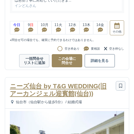
は懇切丁寧に対応していただきま...
インどんさん
今日
9
日
10
月
11
火
12
水
13
木
14
金
その他
※問合せ可の場合でも、確実に予約できるわけではありません。
空き枠あり
要相談
空き枠なし
一括問合せ
この会場に
詳細を見る
リストに追加
問合せ
ニーズ仙台 by T&G WEDDING(旧
アーカンジェル迎賓館(仙台))
仙台市（仙台駅から徒歩5分）
/
結婚式場