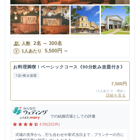
2
名
～
300
名
人数
5,500
円
～
1人あたり
お料理満喫！ベーシックコース《90分飲み放題付き》
7品+飲み放題
7,500円
（1人あたり・税込）
詳細を見る
での結婚式場としての評価
4.56(202件)
式場の見学から，打ち合わせや挙式当日まで，プランナーの方に