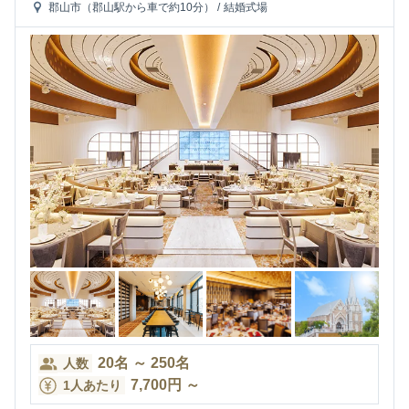
郡山市（郡山駅から車で約10分）
/
結婚式場
20
名
～
250
名
人数
7,700
円
～
1人あたり