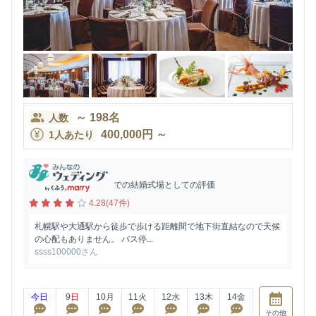
～
198
名
人数
400,000
円
～
1人あたり
での結婚式場としての評価
4.28(47件)
札幌駅や大通駅から徒歩で歩ける距離間で地下街直結なので天候
の心配もありません。 バス停...
ssss100000さん
今日
9
日
10
月
11
火
12
水
13
木
14
金
その他