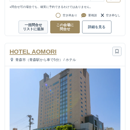
※問合せ可の場合でも、確実に予約できるわけではありません。
空き枠あり
要相談
空き枠なし
一括問合せ
この会場に
詳細を見る
リストに追加
問合せ
HOTEL AOMORI
青森市（青森駅から車で5分）
/
ホテル