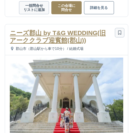
一括問合せ
この会場に
詳細を見る
リストに追加
問合せ
ニーズ郡山 by T&G WEDDING(旧
アーククラブ迎賓館(郡山))
郡山市（郡山駅から車で10分）
/
結婚式場