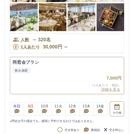
～
320
名
人数
30,000
円
～
1人あたり
同窓会プラン
飲み放題
7,000円
（1人あたり・税込）
詳細を見る
今日
9
日
10
月
11
火
12
水
13
木
14
金
その他
※問合せ可の場合でも、確実に予約できるわけではありません。
空き枠あり
要相談
空き枠なし