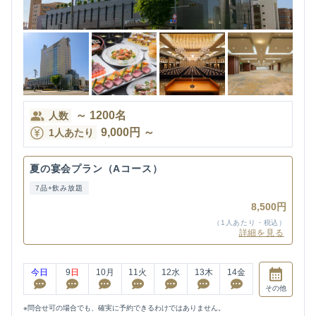
～
1200
名
人数
9,000
円
～
1人あたり
夏の宴会プラン（Aコース）
7品+飲み放題
8,500円
（1人あたり・税込）
詳細を見る
今日
9
日
10
月
11
火
12
水
13
木
14
金
その他
※問合せ可の場合でも、確実に予約できるわけではありません。