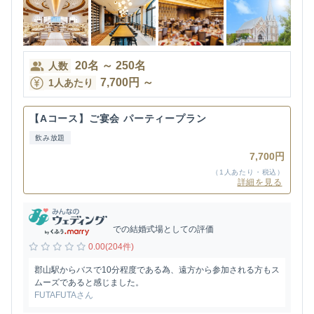
20
名
～
250
名
人数
7,700
円
～
1人あたり
【Aコース】ご宴会 パーティープラン
飲み放題
7,700円
（1人あたり・税込）
詳細を見る
での結婚式場としての評価
0.00(204件)
郡山駅からバスで10分程度である為、遠方から参加される方もス
ムーズであると感じました。
FUTAFUTAさん