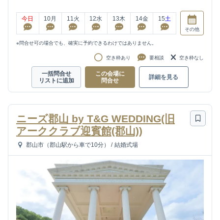
今日
10
月
11
火
12
水
13
木
14
金
15
土
その他
※問合せ可の場合でも、確実に予約できるわけではありません。
空き枠あり
要相談
空き枠なし
一括問合せ
この会場に
詳細を見る
リストに追加
問合せ
ニーズ郡山 by T&G WEDDING(旧
アーククラブ迎賓館(郡山))
郡山市（郡山駅から車で10分）
/
結婚式場