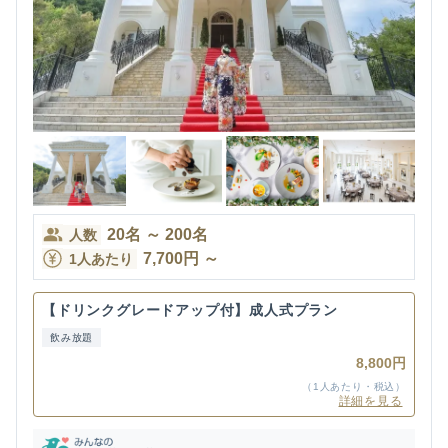
20
名
～
200
名
人数
7,700
円
～
1人あたり
【ドリンクグレードアップ付】成人式プラン
飲み放題
8,800円
（1人あたり・税込）
詳細を見る