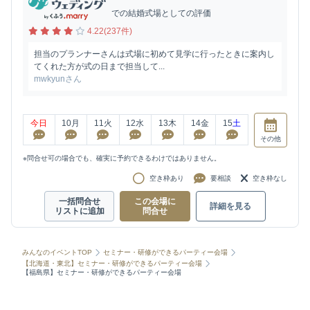
での結婚式場としての評価
4.22(237件)
担当のプランナーさんは式場に初めて見学に行ったときに案内し
てくれた方が式の日まで担当して...
mwkyunさん
今日
10
月
11
火
12
水
13
木
14
金
15
土
その他
※問合せ可の場合でも、確実に予約できるわけではありません。
空き枠あり
要相談
空き枠なし
一括問合せ
この会場に
詳細を見る
リストに追加
問合せ
みんなのイベントTOP
セミナー・研修ができるパーティー会場
【北海道・東北】セミナー・研修ができるパーティー会場
【福島県】セミナー・研修ができるパーティー会場