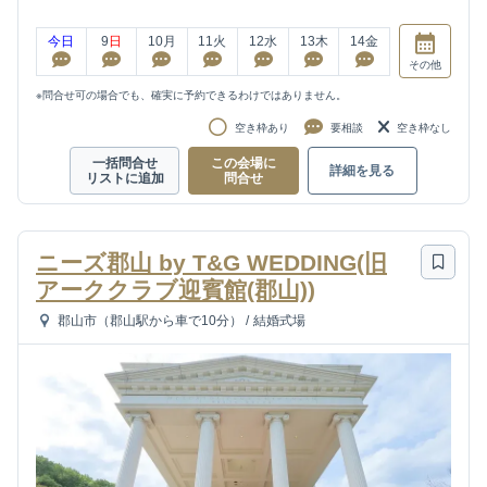
今日
9
日
10
月
11
火
12
水
13
木
14
金
その他
※問合せ可の場合でも、確実に予約できるわけではありません。
空き枠あり
要相談
空き枠なし
一括問合せ
この会場に
詳細を見る
リストに追加
問合せ
ニーズ郡山 by T&G WEDDING(旧
アーククラブ迎賓館(郡山))
郡山市（郡山駅から車で10分）
/
結婚式場