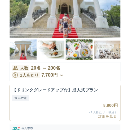
20
名
～
200
名
人数
7,700
円
～
1人あたり
【ドリンクグレードアップ付】成人式プラン
飲み放題
8,800円
（1人あたり・税込）
詳細を見る