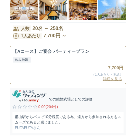
20
名
～
250
名
人数
7,700
円
～
1人あたり
【Aコース】ご宴会 パーティープラン
飲み放題
7,700円
（1人あたり・税込）
詳細を見る
での結婚式場としての評価
0.00(204件)
郡山駅からバスで10分程度である為、遠方から参加される方もス
ムーズであると感じました。
FUTAFUTAさん