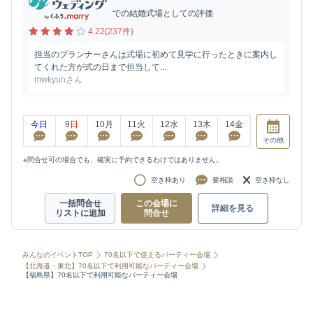
での結婚式場としての評価
4.22(237件)
担当のプランナーさんは式場に初めて見学に行ったときに案内し
てくれた方が式の日まで担当して...
mwkyunさん
今日
9
日
10
月
11
火
12
水
13
木
14
金
その他
※問合せ可の場合でも、確実に予約できるわけではありません。
空き枠あり
要相談
空き枠なし
一括問合せ
この会場に
詳細を見る
リストに追加
問合せ
みんなのイベントTOP
70名以下で使えるパーティー会場
【北海道・東北】70名以下で利用可能なパーティー会場
【福島県】70名以下で利用可能なパーティー会場