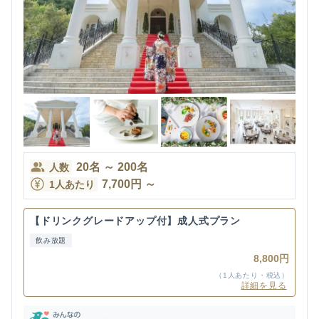
20
名
～
200
名
人数
7,700
円
～
1人あたり
【ドリンクグレードアップ付】成人式プラン
飲み放題
8,800円
（1人あたり・税込）
詳細を見る