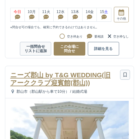
今日
10
月
11
火
12
水
13
木
14
金
15
土
その他
※問合せ可の場合でも、確実に予約できるわけではありません。
空き枠あり
要相談
空き枠なし
一括問合せ
この会場に
詳細を見る
リストに追加
問合せ
ニーズ郡山 by T&G WEDDING(旧
アーククラブ迎賓館(郡山))
郡山市（郡山駅から車で10分）
/
結婚式場