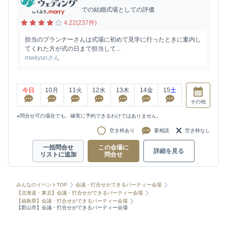
での結婚式場としての評価
4.22(237件)
担当のプランナーさんは式場に初めて見学に行ったときに案内し
てくれた方が式の日まで担当して...
mwkyunさん
今日
10
月
11
火
12
水
13
木
14
金
15
土
その他
※問合せ可の場合でも、確実に予約できるわけではありません。
空き枠あり
要相談
空き枠なし
一括問合せ
この会場に
詳細を見る
リストに追加
問合せ
みんなのイベントTOP
会議・打合せができるパーティー会場
【北海道・東北】会議・打合せができるパーティー会場
【福島県】会議・打合せができるパーティー会場
【郡山市】会議・打合せができるパーティー会場