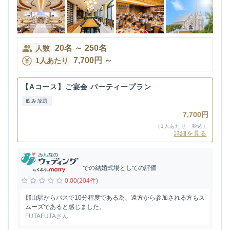
20
名
～
250
名
人数
7,700
円
～
1人あたり
【Aコース】ご宴会 パーティープラン
飲み放題
7,700円
（1人あたり・税込）
詳細を見る
での結婚式場としての評価
0.00(204件)
郡山駅からバスで10分程度である為、遠方から参加される方もス
ムーズであると感じました。
FUTAFUTAさん