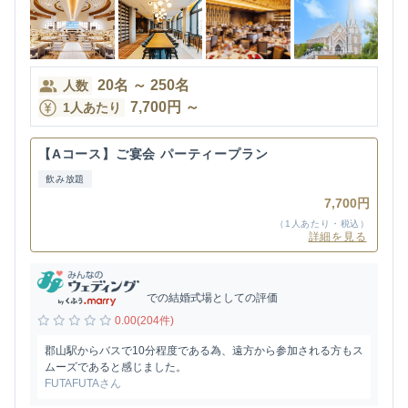
20
名
～
250
名
人数
7,700
円
～
1人あたり
【Aコース】ご宴会 パーティープラン
飲み放題
7,700円
（1人あたり・税込）
詳細を見る
での結婚式場としての評価
0.00(204件)
郡山駅からバスで10分程度である為、遠方から参加される方もス
ムーズであると感じました。
FUTAFUTAさん