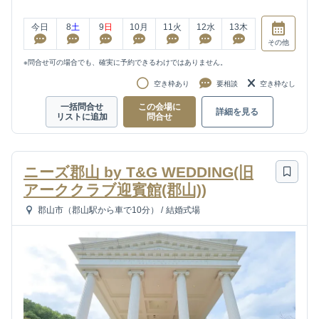
今日
8
土
9
日
10
月
11
火
12
水
13
木
その他
※問合せ可の場合でも、確実に予約できるわけではありません。
空き枠あり
要相談
空き枠なし
一括問合せ
この会場に
詳細を見る
リストに追加
問合せ
ニーズ郡山 by T&G WEDDING(旧
アーククラブ迎賓館(郡山))
郡山市（郡山駅から車で10分）
/
結婚式場