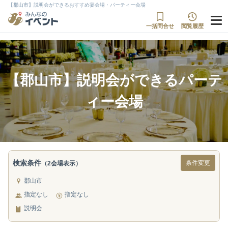
【郡山市】説明会ができるおすすめ宴会場・パーティー会場
一括問合せ
閲覧履歴
【郡山市】説明会ができるパーテ
ィー会場
検索条件
条件変更
（2会場表示）
郡山市
指定なし
指定なし
説明会