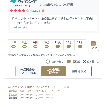
での結婚式場としての評価
4.22(237件)
担当のプランナーさんは式場に初めて見学に行ったときに案内し
てくれた方が式の日まで担当して...
mwkyunさん
今日
8
土
9
日
10
月
11
火
12
水
13
木
その他
※問合せ可の場合でも、確実に予約できるわけではありません。
空き枠あり
要相談
空き枠なし
一括問合せ
この会場に
詳細を見る
リストに追加
問合せ
みんなのイベントTOP
説明会ができるパーティー会場
【北海道・東北】説明会ができるパーティー会場
【福島県】説明会ができるパーティー会場
【郡山市】説明会ができるパーティー会場