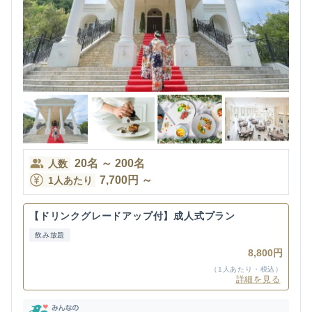
20
名
～
200
名
人数
7,700
円
～
1人あたり
【ドリンクグレードアップ付】成人式プラン
飲み放題
8,800円
（1人あたり・税込）
詳細を見る