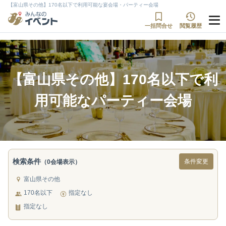
【富山県その他】170名以下で利用可能な宴会場・パーティー会場
一括問合せ
閲覧履歴
【富山県その他】170名以下で利
用可能なパーティー会場
検索条件
条件変更
（0会場表示）
富山県その他
170名以下
指定なし
指定なし