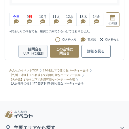
今日
9
日
10
月
11
火
12
水
13
木
14
金
その他
※問合せ可の場合でも、確実に予約できるわけではありません。
空き枠あり
要相談
空き枠なし
一括問合せ
この会場に
詳細を見る
リストに追加
問合せ
みんなのイベントTOP
170名以下で使えるパーティー会場
【九州・沖縄】170名以下で利用可能なパーティー会場
【大分県】170名以下で利用可能なパーティー会場
【大分県その他】170名以下で利用可能なパーティー会場
主要エリアから探す