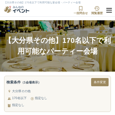
【大分県その他】170名以下で利用可能な宴会場・パーティー会場
一括問合せ
閲覧履歴
【大分県その他】170名以下で利
用可能なパーティー会場
検索条件
条件変更
（1会場表示）
大分県その他
170名以下
指定なし
指定なし