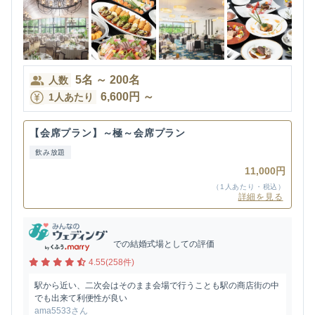
5
名
～
200
名
人数
6,600
円
～
1人あたり
【会席プラン】～極～会席プラン
飲み放題
11,000円
（1人あたり・税込）
詳細を見る
での結婚式場としての評価
4.55(258件)
駅から近い、二次会はそのまま会場で行うことも駅の商店街の中
でも出来て利便性が良い
ama5533さん