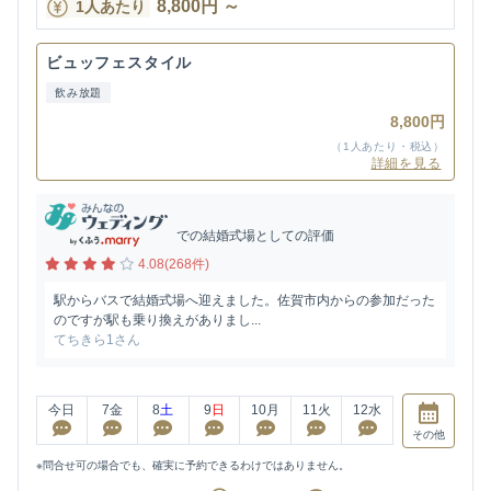
8,800
円
～
1人あたり
ビュッフェスタイル
飲み放題
8,800円
（1人あたり・税込）
詳細を見る
での結婚式場としての評価
4.08(268件)
駅からバスで結婚式場へ迎えました。佐賀市内からの参加だった
のですが駅も乗り換えがありまし...
てちきら1さん
今日
7
金
8
土
9
日
10
月
11
火
12
水
その他
※問合せ可の場合でも、確実に予約できるわけではありません。