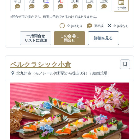
今日
7
金
8
土
9
日
10
月
11
火
12
水
その他
※問合せ可の場合でも、確実に予約できるわけではありません。
空き枠あり
要相談
空き枠なし
一括問合せ
この会場に
詳細を見る
リストに追加
問合せ
ベルクラシック小倉
北九州市（モノレール片野駅から徒歩3分）
/
結婚式場