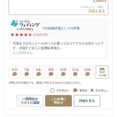
5,500円
（1人あたり・税込）
詳細を見る
での結婚式場としての評価
4.51(61件)
式場まではモノレールやバスが通っておりアクセスは良かったで
す。式場すぐ近くに提携駐車場が...
たく0216さん
今日
7
金
8
土
9
日
10
月
11
火
12
水
その他
※問合せ可の場合でも、確実に予約できるわけではありません。
空き枠あり
要相談
空き枠なし
一括問合せ
この会場に
詳細を見る
リストに追加
問合せ