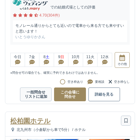
での結婚式場としての評価
4.70(304件)
モノレール通りからとても近いので電車から来る方でも来やすい
と思います！
いとうゆりかさん
今日
7
金
8
土
9
日
10
月
11
火
12
水
その他
※問合せ可の場合でも、確実に予約できるわけではありません。
空き枠あり
要相談
空き枠なし
一括問合せ
この会場に
詳細を見る
リストに追加
問合せ
松柏園ホテル
北九州市（小倉駅から車で5分）
/
ホテル