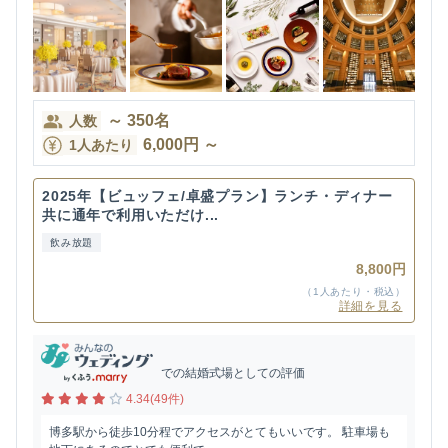
～
350
名
人数
6,000
円
～
1人あたり
2025年【ビュッフェ/卓盛プラン】ランチ・ディナー
共に通年で利用いただけ...
飲み放題
8,800円
（1人あたり・税込）
詳細を見る
での結婚式場としての評価
4.34(49件)
博多駅から徒歩10分程でアクセスがとてもいいです。 駐車場も