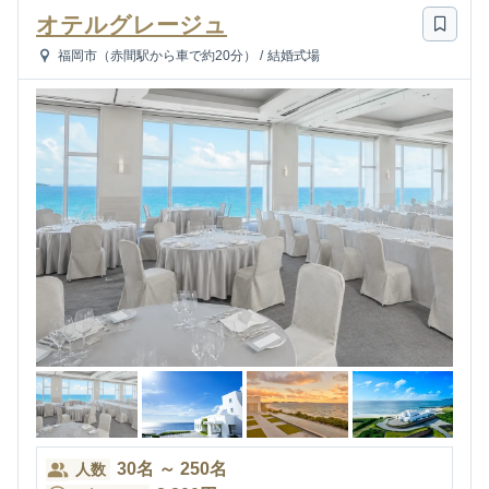
オテルグレージュ
福岡市（赤間駅から車で約20分）
/
結婚式場
30
名
～
250
名
人数