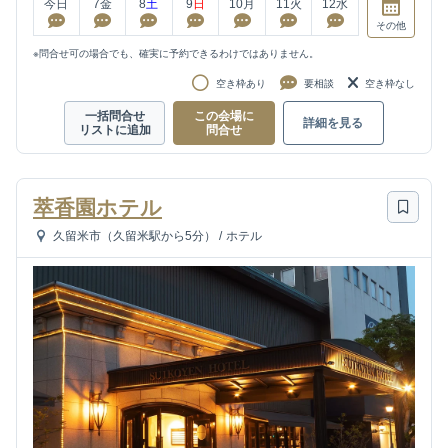
今日
7
金
8
土
9
日
10
月
11
火
12
水
その他
※問合せ可の場合でも、確実に予約できるわけではありません。
空き枠あり
要相談
空き枠なし
一括問合せ
この会場に
詳細を見る
リストに追加
問合せ
萃香園ホテル
久留米市（久留米駅から5分）
/
ホテル