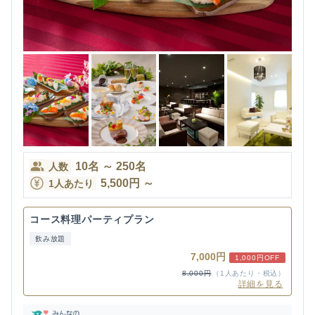
10
名
～
250
名
人数
5,500
円
～
1人あたり
コース料理パーティプラン
飲み放題
7,000円
1,000円OFF
8,000円
（1人あたり・税込）
詳細を見る