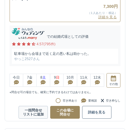
7,300円
（1人あたり・税込）
詳細を見る
での結婚式場としての評価
4.57(795件)
駐車場から会場まで近く足の悪い私は助かった。
やっこ2527さん
今日
7
金
8
土
9
日
10
月
11
火
12
水
その他
※問合せ可の場合でも、確実に予約できるわけではありません。
空き枠あり
要相談
空き枠なし
一括問合せ
この会場に
詳細を見る
リストに追加
問合せ