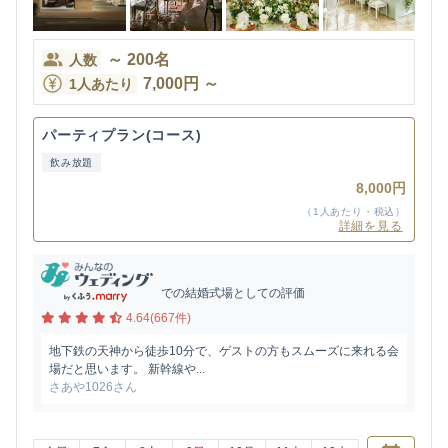
～
200
名
人数
7,000
円
～
1人あたり
パーティプラン(コース)
飲み放題
8,000円
（1人あたり・税込）
詳細を見る
での結婚式場としての評価
4.64(667件)
地下鉄の天神から徒歩10分で、ゲストの方もスムーズに来れる会
場だと思います。 新幹線や...
さあや1026さん