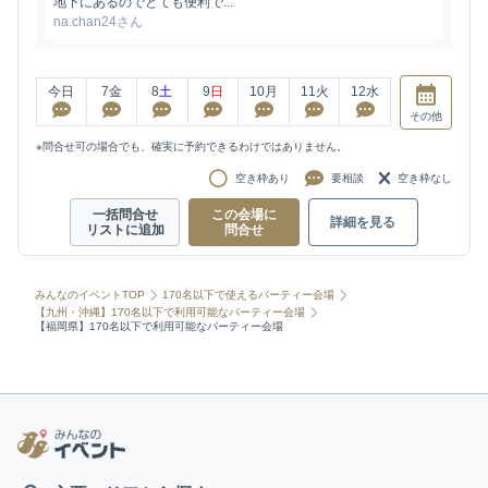
地下にあるのでとても便利で...
na.chan24さん
今日
7
金
8
土
9
日
10
月
11
火
12
水
その他
※問合せ可の場合でも、確実に予約できるわけではありません。
空き枠あり
要相談
空き枠なし
一括問合せ
この会場に
詳細を見る
リストに追加
問合せ
みんなのイベントTOP
170名以下で使えるパーティー会場
【九州・沖縄】170名以下で利用可能なパーティー会場
【福岡県】170名以下で利用可能なパーティー会場