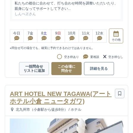
私たちの都合に合わせて、打ち合わせ時間を調整いただいたり、
親身になってサポートして下さい...
しんべヱさん
今日
7
金
8
土
9
日
10
月
11
火
12
水
その他
※問合せ可の場合でも、確実に予約できるわけではありません。
空き枠あり
要相談
空き枠なし
一括問合せ
この会場に
詳細を見る
リストに追加
問合せ
ART HOTEL NEW TAGAWA(アート
ホテル小倉 ニュータガワ)
北九州市（小倉駅から徒歩8分）
/
ホテル