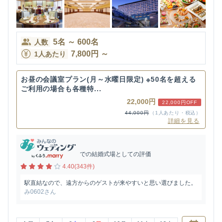
5
名
～
600
名
人数
7,800
円
～
1人あたり
お昼の会議室プラン(月～水曜日限定) ※50名を超える
ご利用の場合も各種特...
22,000円
22,000円OFF
44,000円
（1人あたり・税込）
詳細を見る
での結婚式場としての評価
4.40(343件)
駅直結なので、遠方からのゲストが来やすいと思い選びました。
み0602さん