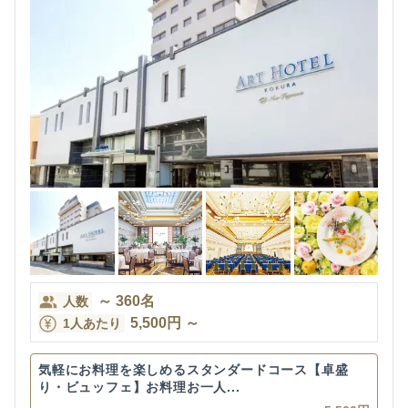
～
360
名
人数
5,500
円
～
1人あたり
気軽にお料理を楽しめるスタンダードコース【卓盛
り・ビュッフェ】お料理お一人...