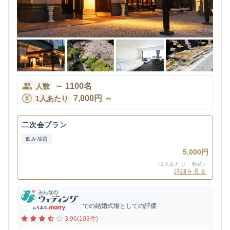
～
1100
名
人数
7,000
円
～
1人あたり
二次会プラン
飲み放題
5,000円
（1人あたり・税込）
詳細を見る
での結婚式場としての評価
3.96(103件)