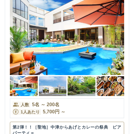
5
名
～
200
名
人数
5,700
円
～
1人あたり
第2弾！！［聖地］中津からあげとカレーの祭典 ビア
パーティ＝