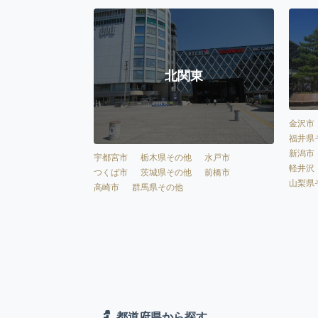
北関東
金沢市
福井県
新潟市
宇都宮市
栃木県その他
水戸市
軽井沢
つくば市
茨城県その他
前橋市
山梨県
高崎市
群馬県その他
都道府県から探す