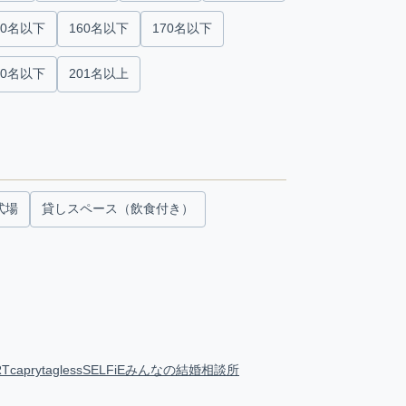
50名以下
160名以下
170名以下
00名以下
201名以上
式場
貸しスペース（飲食付き）
RT
capry
tagless
SELFiE
みんなの結婚相談所