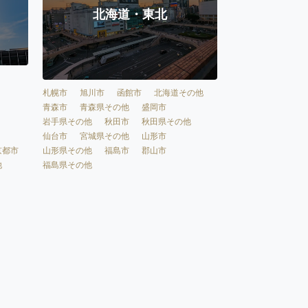
北海道・東北
札幌市
旭川市
函館市
北海道その他
青森市
青森県その他
盛岡市
岩手県その他
秋田市
秋田県その他
仙台市
宮城県その他
山形市
京都市
山形県その他
福島市
郡山市
他
福島県その他