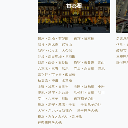
首都圏
銀座・新橋・有楽町
東京・日本橋
名古屋
渋谷・恵比寿・代官山
伏見・
新宿・代々木・大久保
岐阜市
池袋・高田馬場・早稲田
三重県
目黒・白金・五反田
原宿・表参道・青山
静岡県
六本木・麻布・広尾
赤坂・永田町・溜池
四ツ谷・市ヶ谷・飯田橋
秋葉原・神田・水道橋
上野・浅草・日暮里
両国・錦糸町・小岩
築地・湾岸・お台場
浜松町・田町・品川
立川・八王子・町田
東京都その他
舞浜・浦安・幕張・千葉
千葉県その他
大宮・さいたま新都心
埼玉県その他
横浜・みなとみらい・新横浜
神奈川県その他