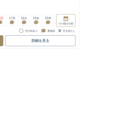
6
日
17
月
18
火
19
水
20
木
その他
の日程
空き枠あり
要相談
空き枠なし
詳細を見る