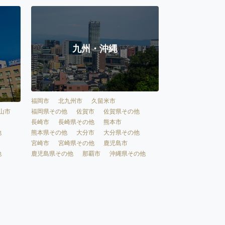
九州・沖縄
福岡市
北九州市
久留米市
福岡県その他
佐賀市
佐賀県その他
山市
長崎市
長崎県その他
熊本市
熊本県その他
大分市
大分県その他
他
宮崎市
宮崎県その他
鹿児島市
鹿児島県その他
那覇市
沖縄県その他
他