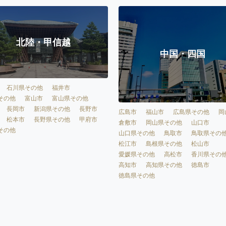
北陸・甲信越
中国・四国
石川県その他
福井市
その他
富山市
富山県その他
長岡市
新潟県その他
長野市
広島市
福山市
広島県その他
岡
松本市
長野県その他
甲府市
倉敷市
岡山県その他
山口市
その他
山口県その他
鳥取市
鳥取県その
松江市
島根県その他
松山市
愛媛県その他
高松市
香川県その
高知市
高知県その他
徳島市
徳島県その他