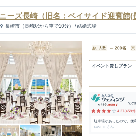
ニーズ長崎（旧名：ベイサイド迎賓館(
長崎市（長崎駅から車で10分）
/
結婚式場
～
200
名
人数
イベント貸しプラン
での
4.27(459件
駐車場があったので、便
sakiminさん