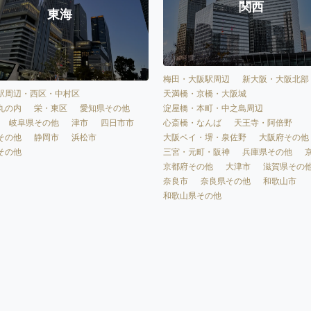
関西
東海
梅田・大阪駅周辺
新大阪・大阪北部
天満橋・京橋・大阪城
駅周辺・西区・中村区
淀屋橋・本町・中之島周辺
丸の内
栄・東区
愛知県その他
心斎橋・なんば
天王寺・阿倍野
岐阜県その他
津市
四日市市
大阪ベイ・堺・泉佐野
大阪府その他
その他
静岡市
浜松市
三宮・元町・阪神
兵庫県その他
その他
京都府その他
大津市
滋賀県その
奈良市
奈良県その他
和歌山市
和歌山県その他