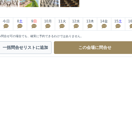
今日
8
土
9
日
10
月
11
火
12
水
13
木
14
金
15
土
1
※問合せ可の場合でも、確実に予約できるわけではありません。
一括問合せ
リストに追加
この会場に
問合せ