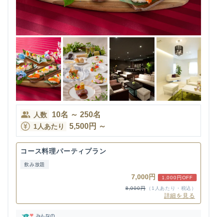
10
名
～
250
名
人数
5,500
円
～
1人あたり
コース料理パーティプラン
飲み放題
7,000円
1,000円OFF
8,000円
（1人あたり・税込）
詳細を見る