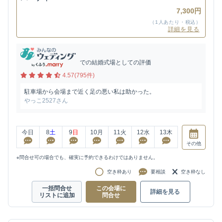
7,300円
（1人あたり・税込）
詳細を見る
での結婚式場としての評価
4.57(795件)
駐車場から会場まで近く足の悪い私は助かった。
やっこ2527さん
今日
8
土
9
日
10
月
11
火
12
水
13
木
その他
※問合せ可の場合でも、確実に予約できるわけではありません。
空き枠あり
要相談
空き枠なし
一括問合せ
この会場に
詳細を見る
リストに追加
問合せ