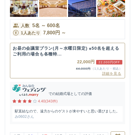
5
名
～
600
名
人数
7,800
円
～
1人あたり
お昼の会議室プラン(月～水曜日限定) ※50名を超える
ご利用の場合も各種特...
22,000円
22,000円OFF
44,000円
（1人あたり・税込）
詳細を見る
での結婚式場としての評価
4.40(343件)
駅直結なので、遠方からのゲストが来やすいと思い選びました。
み0602さん