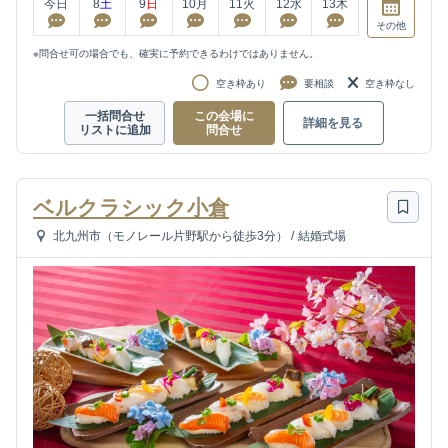
今日
8
土
9
日
10
月
11
火
12
水
13
木
その他
※問合せ可の場合でも、確実に予約できるわけではありません。
空き枠あり
要相談
空き枠なし
一括問合せ
この会場に
詳細を見る
リストに追加
問合せ
ベルクラシック小倉
北九州市（モノレール片野駅から徒歩3分）
/
結婚式場