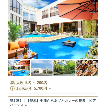
5
名
～
200
名
人数
5,700
円
～
1人あたり
第2弾！！［聖地］中津からあげとカレーの祭典 ビア
パーティ＝