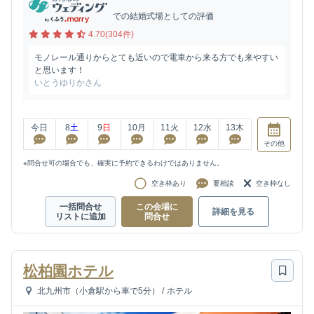
での結婚式場としての評価
4.70(304件)
モノレール通りからとても近いので電車から来る方でも来やすい
と思います！
いとうゆりかさん
今日
8
土
9
日
10
月
11
火
12
水
13
木
その他
※問合せ可の場合でも、確実に予約できるわけではありません。
空き枠あり
要相談
空き枠なし
一括問合せ
この会場に
詳細を見る
リストに追加
問合せ
松柏園ホテル
北九州市（小倉駅から車で5分）
/
ホテル