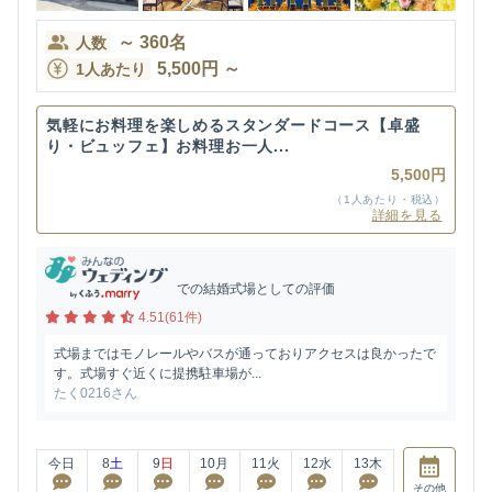
～
360
名
人数
5,500
円
～
1人あたり
気軽にお料理を楽しめるスタンダードコース【卓盛
り・ビュッフェ】お料理お一人...
5,500円
（1人あたり・税込）
詳細を見る
での結婚式場としての評価
4.51(61件)
式場まではモノレールやバスが通っておりアクセスは良かったで
す。式場すぐ近くに提携駐車場が...
たく0216さん
今日
8
土
9
日
10
月
11
火
12
水
13
木
その他