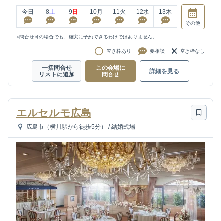
今日
8
土
9
日
10
月
11
火
12
水
13
木
その他
※問合せ可の場合でも、確実に予約できるわけではありません。
空き枠あり
要相談
空き枠なし
一括問合せ
この会場に
詳細を見る
リストに追加
問合せ
エルセルモ広島
広島市（横川駅から徒歩5分）
/
結婚式場