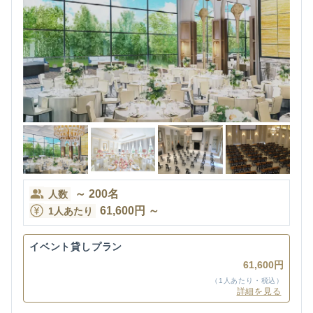
～
200
名
人数
61,600
円
～
1人あたり
イベント貸しプラン
61,600円
（1人あたり・税込）
詳細を見る