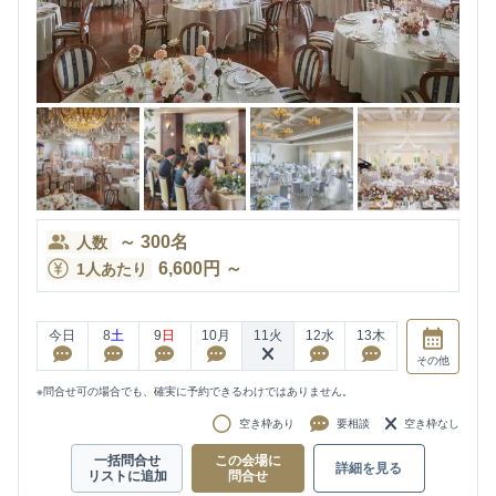
～
300
名
人数
6,600
円
～
1人あたり
今日
8
土
9
日
10
月
11
火
12
水
13
木
その他
※問合せ可の場合でも、確実に予約できるわけではありません。
空き枠あり
要相談
空き枠なし
一括問合せ
この会場に
詳細を見る
リストに追加
問合せ