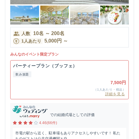
10
名
～
200
名
人数
5,000
円
～
1人あたり
みんなのイベント限定プラン
パーティープラン（ブッフェ）
飲み放題
7,500円
（1人あたり・税込）
詳細を見る
での結婚式場としての評価
4.46(66件)
市電の駅から近く、駐車場もありアクセスしやすいです！ 私た
ちのゲストは公共交通機関と自...