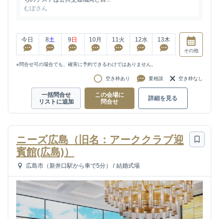
むぽさん
今日
8
土
9
日
10
月
11
火
12
水
13
木
その他
※問合せ可の場合でも、確実に予約できるわけではありません。
空き枠あり
要相談
空き枠なし
一括問合せ
この会場に
詳細を見る
リストに追加
問合せ
ニーズ広島（旧名：アーククラブ迎
賓館(広島)）
広島市（新井口駅から車で5分）
/
結婚式場