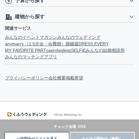
予算から探す
建物から探す
関連サービス
みんなのイベントマガジン
みんなのウェディング
anymarry.（1.5次会・会費婚）
婚姻届
DRESS EVERY
MY FAVORITE PART
capry
tagless
SELFiE
みんなの結婚相談所
みんなのマッチングアプリ
プライバシーポリシー
会社概要
掲載希望
©Kufu Wedding Inc.
チェック会場
0
/
10
一括問合せリストを見る
まとめて問合せ（無料）