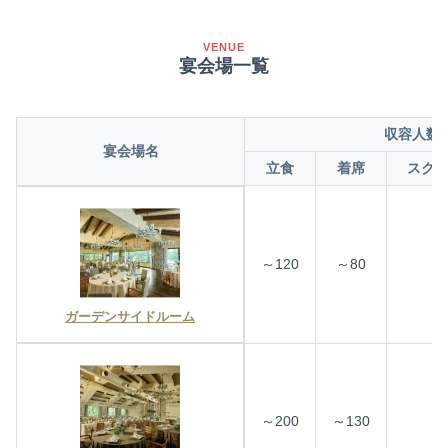
VENUE
宴会場一覧
収容人数
宴会場名
立食
着席
スク
～120
～80
ガーデンサイドルーム
～200
～130