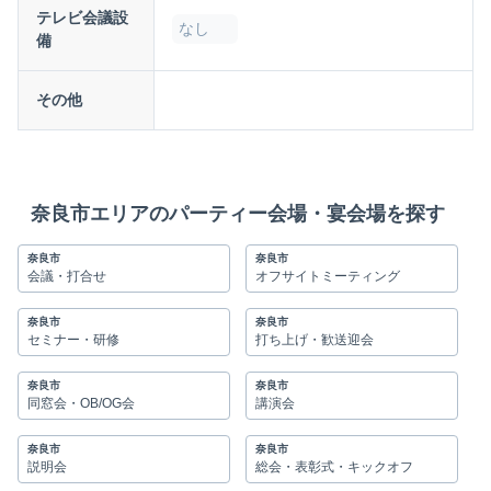
テレビ会議設
なし
備
その他
奈良市エリアのパーティー会場・宴会場を探す
奈良市
奈良市
会議・打合せ
オフサイトミーティング
奈良市
奈良市
セミナー・研修
打ち上げ・歓送迎会
奈良市
奈良市
同窓会・OB/OG会
講演会
奈良市
奈良市
説明会
総会・表彰式・キックオフ