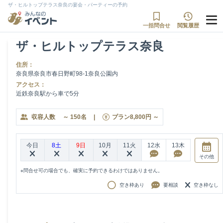
ザ・ヒルトップテラス奈良の宴会・パーティーの予約
一括問合せ
閲覧履歴
ザ・ヒルトップテラス奈良
住所：
奈良県奈良市春日野町98-1奈良公園内
アクセス：
近鉄奈良駅から車で5分
収容人数
～
150
名
|
プラン
8,800
円
～
今日
8土
9日
10月
11火
12水
13木
その他
※問合せ可の場合でも、確実に予約できるわけではありません。
空き枠あり
要相談
空き枠なし