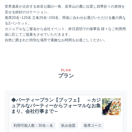
世界遺産が点在する奈良公園の一角、若草山の麓に位置し四季折々の表情を
見せる絶好のロケーション。
着席20名~120名 立食20名~150名、用途に合わせお選びいただける趣の異な
る2バンケット。
カジュアルなご宴会から会社イベント、終日貸切での催事迄 様々なご利用用
途に応じてご提案をさせていただきます。
自然に囲まれた特別な場所で素敵なお時間をお過ごしください。
PLAN
プラン
◆パーティープラン【ブッフェ】 ～カジ
ュアルなパーティーからフォーマルなお集
まり、会社行事まで～
利用可能人数：30名～名
飲み放題
着席コース