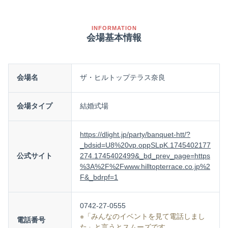
INFORMATION
会場基本情報
会場名
ザ・ヒルトップテラス奈良
会場タイプ
結婚式場
https://dlight.jp/party/banquet-htt/?
_bdsid=U8%20vp.oppSLpK.1745402177
公式サイト
274.1745402499&_bd_prev_page=https
%3A%2F%2Fwww.hilltopterrace.co.jp%2
F&_bdrpf=1
0742-27-0555
※「みんなのイベントを見て電話しまし
電話番号
た」と言うとスムーズです。