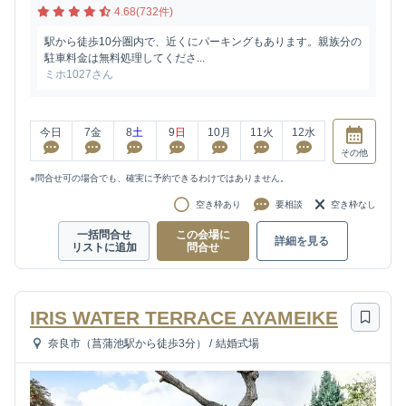
4.68(732件)
駅から徒歩10分圏内で、近くにパーキングもあります。親族分の
駐車料金は無料処理してくださ...
ミホ1027さん
今日
7
金
8
土
9
日
10
月
11
火
12
水
その他
※問合せ可の場合でも、確実に予約できるわけではありません。
空き枠あり
要相談
空き枠なし
一括問合せ
この会場に
詳細を見る
リストに追加
問合せ
IRIS WATER TERRACE AYAMEIKE
奈良市（菖蒲池駅から徒歩3分）
/
結婚式場