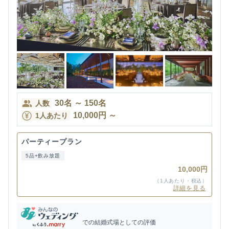
30
名
～
150
名
人数
10,000
円
～
1人あたり
パーティープラン
5品+飲み放題
10,000円
（1人あたり・税込）
詳細を見る
での結婚式場としての評価