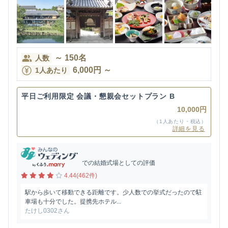
～
150
名
人数
6,000
円
～
1人あたり
平日ご利用限定 会議・懇親会セットプラン B
10,000円
（1人あたり・税込）
詳細を見る
での結婚式場としての評価
4.44(462件)
駅から歩いて移動できる距離です。少人数での挙式だったので駐
車場も十分でした。提携先ホテル...
たけし0302さん