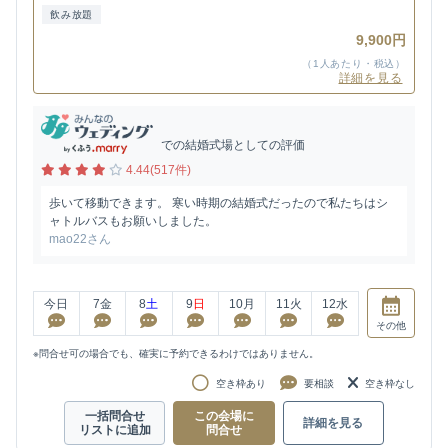
飲み放題
9,900円
（1人あたり・税込）
詳細を見る
での結婚式場としての評価
4.44(517件)
歩いて移動できます。 寒い時期の結婚式だったので私たちはシ
ャトルバスもお願いしました。
mao22さん
今日
7
金
8
土
9
日
10
月
11
火
12
水
その他
※問合せ可の場合でも、確実に予約できるわけではありません。
空き枠あり
要相談
空き枠なし
一括問合せ
この会場に
詳細を見る
リストに追加
問合せ