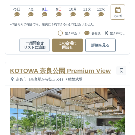
今日
7
金
8
土
9
日
10
月
11
火
12
水
その他
※問合せ可の場合でも、確実に予約できるわけではありません。
空き枠あり
要相談
空き枠なし
一括問合せ
この会場に
詳細を見る
リストに追加
問合せ
KOTOWA 奈良公園 Premium View
奈良市（奈良駅から徒歩5分）
/
結婚式場