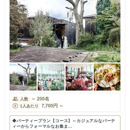
～
200
名
人数
7,700
円
～
1人あたり
◆パーティープラン【コース】～カジュアルなパーテ
ィーからフォーマルなお集ま...