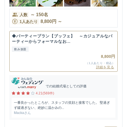
～
150
名
人数
8,800
円
～
1人あたり
◆パーティープラン【ブッフェ】 ～カジュアルなパ
ーティーからフォーマルなお...
飲み放題
8,800円
（1人あたり・税込）
詳細を見る
での結婚式場としての評価
4.21(569件)
一番良かったところが、スタッフの笑顔と接客でした。 堅過ぎ
ず緩過ぎない、絶妙に温かみの...
Mackaさん