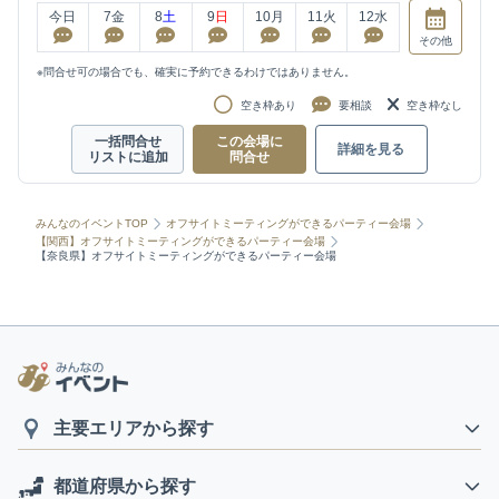
今日
7
金
8
土
9
日
10
月
11
火
12
水
その他
※問合せ可の場合でも、確実に予約できるわけではありません。
空き枠あり
要相談
空き枠なし
一括問合せ
この会場に
詳細を見る
リストに追加
問合せ
みんなのイベントTOP
オフサイトミーティングができるパーティー会場
【関西】オフサイトミーティングができるパーティー会場
【奈良県】オフサイトミーティングができるパーティー会場
主要エリアから探す
都道府県から探す