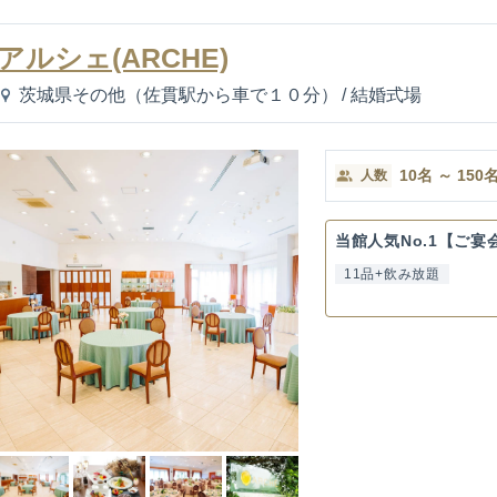
アルシェ(ARCHE)
茨城県その他（佐貫駅から車で１０分）
/
結婚式場
10
名
～
150
人数
当館人気No.1【ご宴
11品+飲み放題