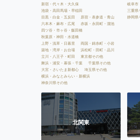
新宿・代々木・大久保
岐阜市
池袋・高田馬場・早稲田
三重県
目黒・白金・五反田
原宿・表参道・青山
静岡県
六本木・麻布・広尾
赤坂・永田町・溜池
四ツ谷・市ヶ谷・飯田橋
秋葉原・神田・水道橋
上野・浅草・日暮里
両国・錦糸町・小岩
築地・湾岸・お台場
浜松町・田町・品川
立川・八王子・町田
東京都その他
舞浜・浦安・幕張・千葉
千葉県その他
大宮・さいたま新都心
埼玉県その他
横浜・みなとみらい・新横浜
神奈川県その他
北関東