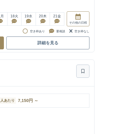
7
月
18
火
19
水
20
木
21
金
その他
の日程
空き枠あり
要相談
空き枠なし
詳細を見る
7,150
円
～
1人あたり