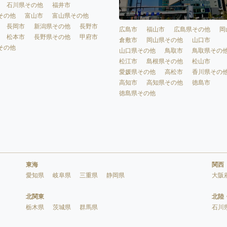
石川県その他
福井市
その他
富山市
富山県その他
長岡市
新潟県その他
長野市
広島市
福山市
広島県その他
岡
松本市
長野県その他
甲府市
倉敷市
岡山県その他
山口市
その他
山口県その他
鳥取市
鳥取県その
松江市
島根県その他
松山市
愛媛県その他
高松市
香川県その
高知市
高知県その他
徳島市
徳島県その他
東海
関西
愛知県
岐阜県
三重県
静岡県
大阪
北関東
北陸
栃木県
茨城県
群馬県
石川