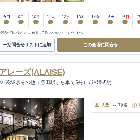
今日
9
日
10
月
11
火
12
水
13
木
14
金
15
土
16
日
1
※問合せ可の場合でも、確実に予約できるわけではありません。
一括問合せ
リストに追加
この会場に
問合せ
アレーズ(ALAISE)
茨城県その他（勝田駅から車で5分）
/
結婚式場
～
70
名
人数