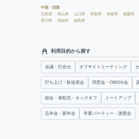
中国・四国
広島県
岡山県
山口県
鳥取県
島根県
愛媛県
香川県
高知県
徳島県
利用目的から探す
会議・打合せ
オフサイトミーティング
打ち上げ・歓送迎会
同窓会・OB/OG会
総会・表彰式・キックオフ
ミートアップ
忘年会・新年会
卒業パーティー・謝恩会