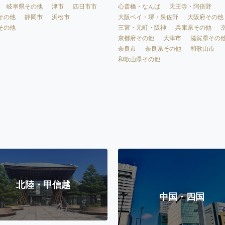
心斎橋・なんば
天王寺・阿倍野
岐阜県その他
津市
四日市市
大阪ベイ・堺・泉佐野
大阪府その他
その他
静岡市
浜松市
三宮・元町・阪神
兵庫県その他
その他
京都府その他
大津市
滋賀県その
奈良市
奈良県その他
和歌山市
和歌山県その他
北陸・甲信越
中国・四国