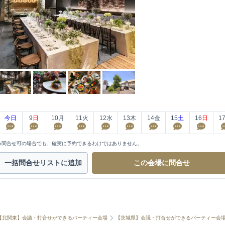
今日
9
日
10
月
11
火
12
水
13
木
14
金
15
土
16
日
1
※問合せ可の場合でも、確実に予約できるわけではありません。
一括問合せ
リストに追加
この会場に
問合せ
【北関東】会議・打合せができるパーティー会場
【茨城県】会議・打合せができるパーティー会