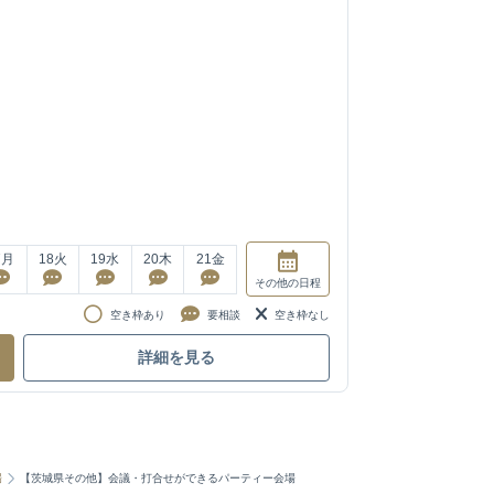
7
月
18
火
19
水
20
木
21
金
その他
の日程
空き枠あり
要相談
空き枠なし
詳細を見る
場
【茨城県その他】会議・打合せができるパーティー会場