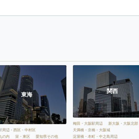
関西
東海
梅田・大阪駅周辺
新大阪・大阪北部
天満橋・京橋・大阪城
駅周辺・西区・中村区
淀屋橋・本町・中之島周辺
丸の内
栄・東区
愛知県その他