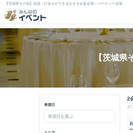
【茨城県その他】会議・打合せができるおすすめ宴会場・パーティー会場
【茨城県
2
希望日
エ
エリア