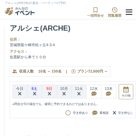
アルシェ(ARCHE)の宴会・パーティーの予約
一括問合せ
閲覧履歴
アルシェ(ARCHE)
住所：
茨城県龍ケ崎市松ヶ丘4-3-4
アクセス：
佐貫駅から車で１０分
収容人数
10
名
～
150
名
|
プラン
72,600
円
～
今日
8土
9日
10月
11火
12水
13木
その他
※問合せ可の場合でも、確実に予約できるわけではありません。
空き枠あり
要相談
空き枠なし