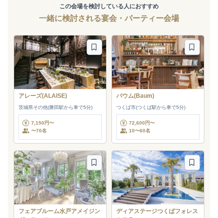
この会場を検討している人におすすめ
一緒に検討される宴会・パーティー会場
アレーズ(ALAISE)
バウム(Baum)
茨城県その他(勝田駅から車で5分)
つくば市(つくば駅から車で5分)
7,150円〜
72,600円〜
〜70名
10〜60名
フェアブルーム水戸アメイジン
ディアステージつくばフォレス