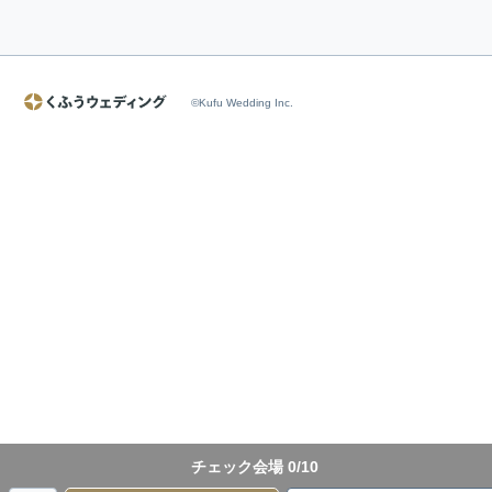
©Kufu Wedding Inc.
チェック会場
0
/10