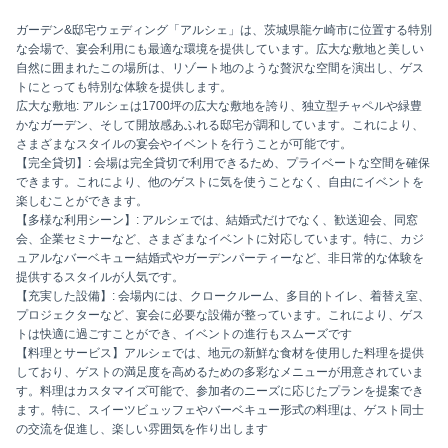
ガーデン&邸宅ウェディング「アルシェ」は、茨城県龍ケ崎市に位置する特別
な会場で、宴会利用にも最適な環境を提供しています。広大な敷地と美しい
自然に囲まれたこの場所は、リゾート地のような贅沢な空間を演出し、ゲス
トにとっても特別な体験を提供します。
広大な敷地: アルシェは1700坪の広大な敷地を誇り、独立型チャペルや緑豊
かなガーデン、そして開放感あふれる邸宅が調和しています。これにより、
さまざまなスタイルの宴会やイベントを行うことが可能です。
【完全貸切】: 会場は完全貸切で利用できるため、プライベートな空間を確保
できます。これにより、他のゲストに気を使うことなく、自由にイベントを
楽しむことができます。
【多様な利用シーン】: アルシェでは、結婚式だけでなく、歓送迎会、同窓
会、企業セミナーなど、さまざまなイベントに対応しています。特に、カジ
ュアルなバーベキュー結婚式やガーデンパーティーなど、非日常的な体験を
提供するスタイルが人気です。
【充実した設備】: 会場内には、クロークルーム、多目的トイレ、着替え室、
プロジェクターなど、宴会に必要な設備が整っています。これにより、ゲス
トは快適に過ごすことができ、イベントの進行もスムーズです
【料理とサービス】アルシェでは、地元の新鮮な食材を使用した料理を提供
しており、ゲストの満足度を高めるための多彩なメニューが用意されていま
す。料理はカスタマイズ可能で、参加者のニーズに応じたプランを提案でき
ます。特に、スイーツビュッフェやバーベキュー形式の料理は、ゲスト同士
の交流を促進し、楽しい雰囲気を作り出します