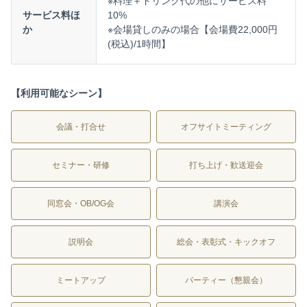
※料理＋ドリンク代の他にサービス料
サービス料ほ
10%
か
※会場貸しのみの場合【会場費22,000円
(税込)/1時間】
【利用可能なシーン】
会議・打合せ
オフサイトミーティング
セミナー・研修
打ち上げ・歓送迎会
同窓会・OB/OG会
講演会
説明会
総会・表彰式・キックオフ
ミートアップ
パーティー（懇親会）